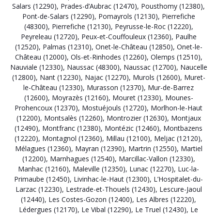
Salars (12290)
,
Prades-d’Aubrac (12470)
,
Pousthomy (12380)
,
Pont-de-Salars (12290)
,
Pomayrols (12130)
,
Pierrefiche
(48300)
,
Pierrefiche (12130)
,
Peyrusse-le-Roc (12220)
,
Peyreleau (12720)
,
Peux-et-Couffouleux (12360)
,
Paulhe
(12520)
,
Palmas (12310)
,
Onet-le-Château (12850)
,
Onet-le-
Château (12000)
,
Ols-et-Rinhodes (12260)
,
Olemps (12510)
,
Nauviale (12330)
,
Naussac (48300)
,
Naussac (12700)
,
Naucelle
(12800)
,
Nant (12230)
,
Najac (12270)
,
Murols (12600)
,
Muret-
le-Château (12330)
,
Murasson (12370)
,
Mur-de-Barrez
(12600)
,
Moyrazès (12160)
,
Mouret (12330)
,
Mounes-
Prohencoux (12370)
,
Mostuéjouls (12720)
,
Morlhon-le-Haut
(12200)
,
Montsalès (12260)
,
Montrozier (12630)
,
Montjaux
(12490)
,
Montfranc (12380)
,
Montézic (12460)
,
Montbazens
(12220)
,
Montagnol (12360)
,
Millau (12100)
,
Meljac (12120)
,
Mélagues (12360)
,
Mayran (12390)
,
Martrin (12550)
,
Martiel
(12200)
,
Marnhagues (12540)
,
Marcillac-Vallon (12330)
,
Manhac (12160)
,
Maleville (12350)
,
Lunac (12270)
,
Luc-la-
Primaube (12450)
,
Livinhac-le-Haut (12300)
,
L’Hospitalet-du-
Larzac (12230)
,
Lestrade-et-Thouels (12430)
,
Lescure-Jaoul
(12440)
,
Les Costes-Gozon (12400)
,
Les Albres (12220)
,
Lédergues (12170)
,
Le Vibal (12290)
,
Le Truel (12430)
,
Le