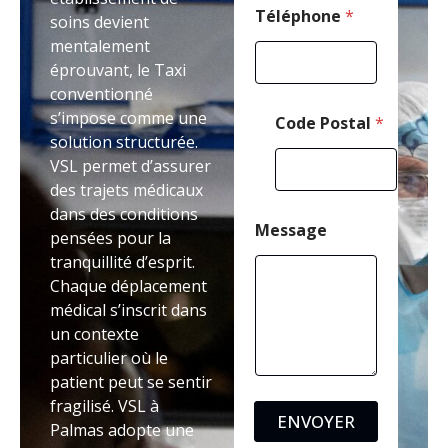
s
Téléphone
*
soins devient
t
mentalement
a
éprouvant, le Taxi
l
conventionné
s’impose comme une
Code Postal
*
solution structurée.
VSL permet d’assurer
des trajets médicaux
dans des conditions
Message
pensées pour la
tranquillité d’esprit.
Chaque déplacement
médical s’inscrit dans
un contexte
particulier où le
patient peut se sentir
fragilisé. VSL à
ENVOYER
Palmas adopte une