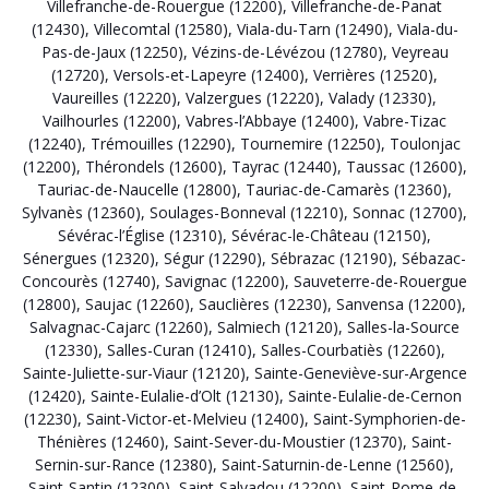
Villefranche-de-Rouergue (12200)
,
Villefranche-de-Panat
(12430)
,
Villecomtal (12580)
,
Viala-du-Tarn (12490)
,
Viala-du-
Pas-de-Jaux (12250)
,
Vézins-de-Lévézou (12780)
,
Veyreau
(12720)
,
Versols-et-Lapeyre (12400)
,
Verrières (12520)
,
Vaureilles (12220)
,
Valzergues (12220)
,
Valady (12330)
,
Vailhourles (12200)
,
Vabres-l’Abbaye (12400)
,
Vabre-Tizac
(12240)
,
Trémouilles (12290)
,
Tournemire (12250)
,
Toulonjac
(12200)
,
Thérondels (12600)
,
Tayrac (12440)
,
Taussac (12600)
,
Tauriac-de-Naucelle (12800)
,
Tauriac-de-Camarès (12360)
,
Sylvanès (12360)
,
Soulages-Bonneval (12210)
,
Sonnac (12700)
,
Sévérac-l’Église (12310)
,
Sévérac-le-Château (12150)
,
Sénergues (12320)
,
Ségur (12290)
,
Sébrazac (12190)
,
Sébazac-
Concourès (12740)
,
Savignac (12200)
,
Sauveterre-de-Rouergue
(12800)
,
Saujac (12260)
,
Sauclières (12230)
,
Sanvensa (12200)
,
Salvagnac-Cajarc (12260)
,
Salmiech (12120)
,
Salles-la-Source
(12330)
,
Salles-Curan (12410)
,
Salles-Courbatiès (12260)
,
Sainte-Juliette-sur-Viaur (12120)
,
Sainte-Geneviève-sur-Argence
(12420)
,
Sainte-Eulalie-d’Olt (12130)
,
Sainte-Eulalie-de-Cernon
(12230)
,
Saint-Victor-et-Melvieu (12400)
,
Saint-Symphorien-de-
Thénières (12460)
,
Saint-Sever-du-Moustier (12370)
,
Saint-
Sernin-sur-Rance (12380)
,
Saint-Saturnin-de-Lenne (12560)
,
Saint-Santin (12300)
,
Saint-Salvadou (12200)
,
Saint-Rome-de-