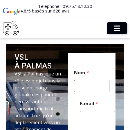
Téléphone :
09.75.18.12.30
4.8/5 basés sur 628 avis
VSL
À PALMAS
*
Nom
*
VSL à Palmas joue un
T
é
rôle essentiel dans la
l
prise en charge
é
globale des patients
p
h
nécessitant un
E-mail
*
o
transport médical
n
adapté. Lorsqu’un
e
déplacement vers un
P
o
établissement de