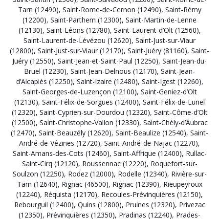
Tarn (12490)
,
Saint-Rome-de-Cernon (12490)
,
Saint-Rémy
(12200)
,
Saint-Parthem (12300)
,
Saint-Martin-de-Lenne
(12130)
,
Saint-Léons (12780)
,
Saint-Laurent-d’Olt (12560)
,
Saint-Laurent-de-Lévézou (12620)
,
Saint-Just-sur-Viaur
(12800)
,
Saint-Just-sur-Viaur (12170)
,
Saint-Juéry (81160)
,
Saint-
Juéry (12550)
,
Saint-Jean-et-Saint-Paul (12250)
,
Saint-Jean-du-
Bruel (12230)
,
Saint-Jean-Delnous (12170)
,
Saint-Jean-
d’Alcapiès (12250)
,
Saint-Izaire (12480)
,
Saint-Igest (12260)
,
Saint-Georges-de-Luzençon (12100)
,
Saint-Geniez-d’Olt
(12130)
,
Saint-Félix-de-Sorgues (12400)
,
Saint-Félix-de-Lunel
(12320)
,
Saint-Cyprien-sur-Dourdou (12320)
,
Saint-Côme-d’Olt
(12500)
,
Saint-Christophe-Vallon (12330)
,
Saint-Chély-d’Aubrac
(12470)
,
Saint-Beauzély (12620)
,
Saint-Beaulize (12540)
,
Saint-
André-de-Vézines (12720)
,
Saint-André-de-Najac (12270)
,
Saint-Amans-des-Cots (12460)
,
Saint-Affrique (12400)
,
Rullac-
Saint-Cirq (12120)
,
Roussennac (12220)
,
Roquefort-sur-
Soulzon (12250)
,
Rodez (12000)
,
Rodelle (12340)
,
Rivière-sur-
Tarn (12640)
,
Rignac (46500)
,
Rignac (12390)
,
Rieupeyroux
(12240)
,
Réquista (12170)
,
Recoules-Prévinquières (12150)
,
Rebourguil (12400)
,
Quins (12800)
,
Pruines (12320)
,
Privezac
(12350)
,
Prévinquières (12350)
,
Pradinas (12240)
,
Prades-