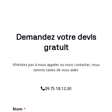
Demandez votre devis
gratuit
N’hésitez pas à nous appeler ou nous contacter, nous
serions ravies de vous aider.
09.75.18.12.30
N
Nom
*
o