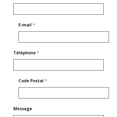
m
*
P
o
s
E-mail
*
t
a
l
Téléphone
*
Code Postal
*
Message