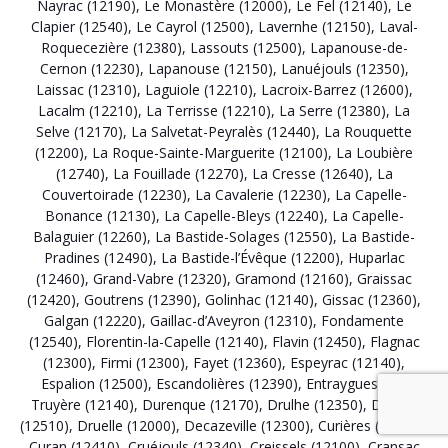
Nayrac (12190)
,
Le Monastère (12000)
,
Le Fel (12140)
,
Le
Clapier (12540)
,
Le Cayrol (12500)
,
Lavernhe (12150)
,
Laval-
Roquecezière (12380)
,
Lassouts (12500)
,
Lapanouse-de-
Cernon (12230)
,
Lapanouse (12150)
,
Lanuéjouls (12350)
,
Laissac (12310)
,
Laguiole (12210)
,
Lacroix-Barrez (12600)
,
Lacalm (12210)
,
La Terrisse (12210)
,
La Serre (12380)
,
La
Selve (12170)
,
La Salvetat-Peyralès (12440)
,
La Rouquette
(12200)
,
La Roque-Sainte-Marguerite (12100)
,
La Loubière
(12740)
,
La Fouillade (12270)
,
La Cresse (12640)
,
La
Couvertoirade (12230)
,
La Cavalerie (12230)
,
La Capelle-
Bonance (12130)
,
La Capelle-Bleys (12240)
,
La Capelle-
Balaguier (12260)
,
La Bastide-Solages (12550)
,
La Bastide-
Pradines (12490)
,
La Bastide-l’Évêque (12200)
,
Huparlac
(12460)
,
Grand-Vabre (12320)
,
Gramond (12160)
,
Graissac
(12420)
,
Goutrens (12390)
,
Golinhac (12140)
,
Gissac (12360)
,
Galgan (12220)
,
Gaillac-d’Aveyron (12310)
,
Fondamente
(12540)
,
Florentin-la-Capelle (12140)
,
Flavin (12450)
,
Flagnac
(12300)
,
Firmi (12300)
,
Fayet (12360)
,
Espeyrac (12140)
,
Espalion (12500)
,
Escandolières (12390)
,
Entraygues-sur-
Truyère (12140)
,
Durenque (12170)
,
Drulhe (12350)
,
Druelle
(12510)
,
Druelle (12000)
,
Decazeville (12300)
,
Curières (12210)
,
Curan (12410)
,
Cruéjouls (12340)
,
Creissels (12100)
,
Cransac