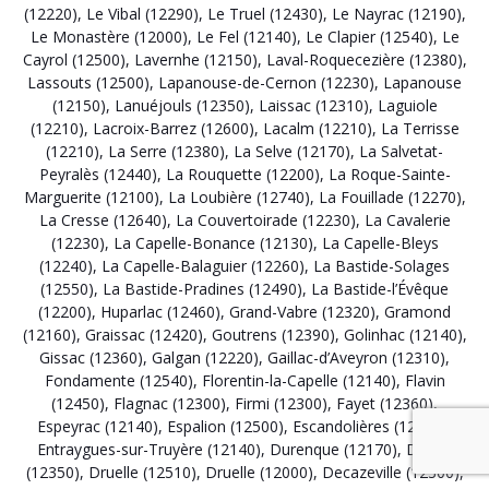
(12220)
,
Le Vibal (12290)
,
Le Truel (12430)
,
Le Nayrac (12190)
,
Le Monastère (12000)
,
Le Fel (12140)
,
Le Clapier (12540)
,
Le
Cayrol (12500)
,
Lavernhe (12150)
,
Laval-Roquecezière (12380)
,
Lassouts (12500)
,
Lapanouse-de-Cernon (12230)
,
Lapanouse
(12150)
,
Lanuéjouls (12350)
,
Laissac (12310)
,
Laguiole
(12210)
,
Lacroix-Barrez (12600)
,
Lacalm (12210)
,
La Terrisse
(12210)
,
La Serre (12380)
,
La Selve (12170)
,
La Salvetat-
Peyralès (12440)
,
La Rouquette (12200)
,
La Roque-Sainte-
Marguerite (12100)
,
La Loubière (12740)
,
La Fouillade (12270)
,
La Cresse (12640)
,
La Couvertoirade (12230)
,
La Cavalerie
(12230)
,
La Capelle-Bonance (12130)
,
La Capelle-Bleys
(12240)
,
La Capelle-Balaguier (12260)
,
La Bastide-Solages
(12550)
,
La Bastide-Pradines (12490)
,
La Bastide-l’Évêque
(12200)
,
Huparlac (12460)
,
Grand-Vabre (12320)
,
Gramond
(12160)
,
Graissac (12420)
,
Goutrens (12390)
,
Golinhac (12140)
,
Gissac (12360)
,
Galgan (12220)
,
Gaillac-d’Aveyron (12310)
,
Fondamente (12540)
,
Florentin-la-Capelle (12140)
,
Flavin
(12450)
,
Flagnac (12300)
,
Firmi (12300)
,
Fayet (12360)
,
Espeyrac (12140)
,
Espalion (12500)
,
Escandolières (12390)
,
Entraygues-sur-Truyère (12140)
,
Durenque (12170)
,
Drulhe
(12350)
,
Druelle (12510)
,
Druelle (12000)
,
Decazeville (12300)
,