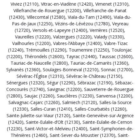
Viviez (12110)
,
Vitrac-en-Viadène (12420)
,
Vimenet (12310)
,
Villefranche-de-Rouergue (12200)
,
Villefranche-de-Panat
(12430)
,
Villecomtal (12580)
,
Viala-du-Tarn (12490)
,
Viala-du-
Pas-de-Jaux (12250)
,
Vézins-de-Lévézou (12780)
,
Veyreau
(12720)
,
Versols-et-Lapeyre (12400)
,
Verrières (12520)
,
Vaureilles (12220)
,
Valzergues (12220)
,
Valady (12330)
,
Vailhourles (12200)
,
Vabres-l’Abbaye (12400)
,
Vabre-Tizac
(12240)
,
Trémouilles (12290)
,
Tournemire (12250)
,
Toulonjac
(12200)
,
Thérondels (12600)
,
Tayrac (12440)
,
Taussac (12600)
,
Tauriac-de-Naucelle (12800)
,
Tauriac-de-Camarès (12360)
,
Sylvanès (12360)
,
Soulages-Bonneval (12210)
,
Sonnac (12700)
,
Sévérac-l’Église (12310)
,
Sévérac-le-Château (12150)
,
Sénergues (12320)
,
Ségur (12290)
,
Sébrazac (12190)
,
Sébazac-
Concourès (12740)
,
Savignac (12200)
,
Sauveterre-de-Rouergue
(12800)
,
Saujac (12260)
,
Sauclières (12230)
,
Sanvensa (12200)
,
Salvagnac-Cajarc (12260)
,
Salmiech (12120)
,
Salles-la-Source
(12330)
,
Salles-Curan (12410)
,
Salles-Courbatiès (12260)
,
Sainte-Juliette-sur-Viaur (12120)
,
Sainte-Geneviève-sur-Argence
(12420)
,
Sainte-Eulalie-d’Olt (12130)
,
Sainte-Eulalie-de-Cernon
(12230)
,
Saint-Victor-et-Melvieu (12400)
,
Saint-Symphorien-de-
Thénières (12460)
,
Saint-Sever-du-Moustier (12370)
,
Saint-