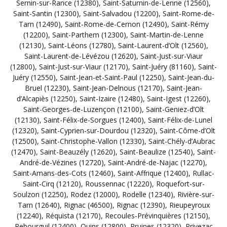
Sernin-sur-Rance (12380)
,
Saint-Saturnin-de-Lenne (12560)
,
Saint-Santin (12300)
,
Saint-Salvadou (12200)
,
Saint-Rome-de-
Tarn (12490)
,
Saint-Rome-de-Cernon (12490)
,
Saint-Rémy
(12200)
,
Saint-Parthem (12300)
,
Saint-Martin-de-Lenne
(12130)
,
Saint-Léons (12780)
,
Saint-Laurent-d’Olt (12560)
,
Saint-Laurent-de-Lévézou (12620)
,
Saint-Just-sur-Viaur
(12800)
,
Saint-Just-sur-Viaur (12170)
,
Saint-Juéry (81160)
,
Saint-
Juéry (12550)
,
Saint-Jean-et-Saint-Paul (12250)
,
Saint-Jean-du-
Bruel (12230)
,
Saint-Jean-Delnous (12170)
,
Saint-Jean-
d’Alcapiès (12250)
,
Saint-Izaire (12480)
,
Saint-Igest (12260)
,
Saint-Georges-de-Luzençon (12100)
,
Saint-Geniez-d’Olt
(12130)
,
Saint-Félix-de-Sorgues (12400)
,
Saint-Félix-de-Lunel
(12320)
,
Saint-Cyprien-sur-Dourdou (12320)
,
Saint-Côme-d’Olt
(12500)
,
Saint-Christophe-Vallon (12330)
,
Saint-Chély-d’Aubrac
(12470)
,
Saint-Beauzély (12620)
,
Saint-Beaulize (12540)
,
Saint-
André-de-Vézines (12720)
,
Saint-André-de-Najac (12270)
,
Saint-Amans-des-Cots (12460)
,
Saint-Affrique (12400)
,
Rullac-
Saint-Cirq (12120)
,
Roussennac (12220)
,
Roquefort-sur-
Soulzon (12250)
,
Rodez (12000)
,
Rodelle (12340)
,
Rivière-sur-
Tarn (12640)
,
Rignac (46500)
,
Rignac (12390)
,
Rieupeyroux
(12240)
,
Réquista (12170)
,
Recoules-Prévinquières (12150)
,
Rebourguil (12400)
,
Quins (12800)
,
Pruines (12320)
,
Privezac