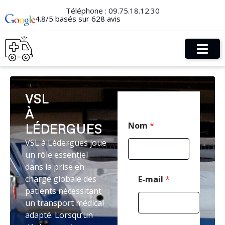
Téléphone :
09.75.18.12.30
4.8/5 basés sur 628 avis
VSL
À
*
Nom
*
LÉDERGUES
E
-
VSL à Lédergues joue
m
un rôle essentiel
a
i
dans la prise en
l
charge globale des
E-mail
*
E
patients nécessitant
-
un transport médical
m
a
adapté. Lorsqu’un
i