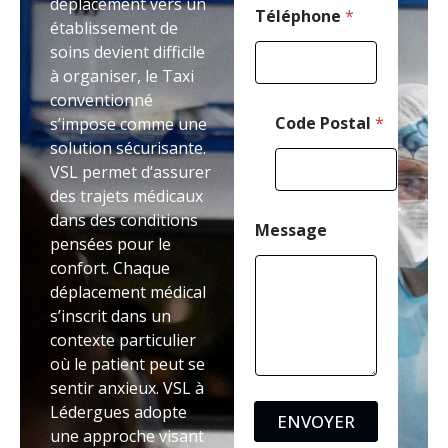
déplacement vers un
l
Téléphone
*
établissement de
soins devient difficile
à organiser, le Taxi
conventionné
Code Postal
*
s’impose comme une
solution sécurisante.
VSL permet d’assurer
des trajets médicaux
dans des conditions
Message
pensées pour le
confort. Chaque
déplacement médical
s’inscrit dans un
contexte particulier
où le patient peut se
sentir anxieux. VSL à
Lédergues adopte
ENVOYER
une approche visant