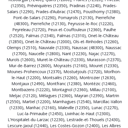
(12350)
,
Prévinquières (12350)
,
Pradinas (12240)
,
Prades-
Salars (12290)
,
Prades-d’Aubrac (12470)
,
Pousthomy (12380)
,
Pont-de-Salars (12290)
,
Pomayrols (12130)
,
Pierrefiche
(48300)
,
Pierrefiche (12130)
,
Peyrusse-le-Roc (12220)
,
Peyreleau (12720)
,
Peux-et-Couffouleux (12360)
,
Paulhe
(12520)
,
Palmas (12340)
,
Palmas (12310)
,
Onet-le-Château
(12850)
,
Onet-le-Château (12000)
,
Ols-et-Rinhodes (12260)
,
Olemps (12510)
,
Nauviale (12330)
,
Naussac (48300)
,
Naussac
(12700)
,
Naucelle (12800)
,
Nant (12230)
,
Najac (12270)
,
Murols (12600)
,
Muret-le-Château (12330)
,
Murasson (12370)
,
Mur-de-Barrez (12600)
,
Moyrazès (12160)
,
Mouret (12330)
,
Mounes-Prohencoux (12370)
,
Mostuéjouls (12720)
,
Morlhon-
le-Haut (12200)
,
Montsalès (12260)
,
Montrozier (12630)
,
Montjaux (12490)
,
Montfranc (12380)
,
Montézic (12460)
,
Montbazens (12220)
,
Montagnol (12360)
,
Millau (12100)
,
Meljac (12120)
,
Mélagues (12360)
,
Mayran (12390)
,
Martrin
(12550)
,
Martiel (12200)
,
Marnhagues (12540)
,
Marcillac-Vallon
(12330)
,
Manhac (12160)
,
Maleville (12350)
,
Lunac (12270)
,
Luc-la-Primaube (12450)
,
Livinhac-le-Haut (12300)
,
L’Hospitalet-du-Larzac (12230)
,
Lestrade-et-Thouels (12430)
,
Lescure-Jaoul (12440)
,
Les Costes-Gozon (12400)
,
Les Albres