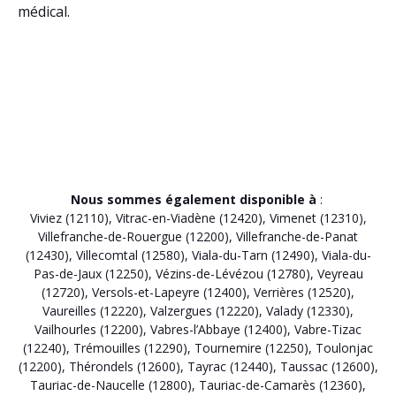
médical.
Nous sommes également disponible à
:
Viviez (12110)
,
Vitrac-en-Viadène (12420)
,
Vimenet (12310)
,
Villefranche-de-Rouergue (12200)
,
Villefranche-de-Panat
(12430)
,
Villecomtal (12580)
,
Viala-du-Tarn (12490)
,
Viala-du-
Pas-de-Jaux (12250)
,
Vézins-de-Lévézou (12780)
,
Veyreau
(12720)
,
Versols-et-Lapeyre (12400)
,
Verrières (12520)
,
Vaureilles (12220)
,
Valzergues (12220)
,
Valady (12330)
,
Vailhourles (12200)
,
Vabres-l’Abbaye (12400)
,
Vabre-Tizac
(12240)
,
Trémouilles (12290)
,
Tournemire (12250)
,
Toulonjac
(12200)
,
Thérondels (12600)
,
Tayrac (12440)
,
Taussac (12600)
,
Tauriac-de-Naucelle (12800)
,
Tauriac-de-Camarès (12360)
,