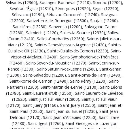
Sylvanès (12360)
,
Soulages-Bonneval (12210)
,
Sonnac (12700)
,
Sévérac-l’Église (12310)
,
Sénergues (12320)
,
Ségur (12290)
,
Sébrazac (12190)
,
Sébazac-Concourès (12740)
,
Savignac
(12200)
,
Sauveterre-de-Rouergue (12800)
,
Saujac (12260)
,
Sauclières (12230)
,
Sanvensa (12200)
,
Salvagnac-Cajarc
(12260)
,
Salmiech (12120)
,
Salles-la-Source (12330)
,
Salles-
Curan (12410)
,
Salles-Courbatiès (12260)
,
Sainte-Juliette-sur-
Viaur (12120)
,
Sainte-Geneviève-sur-Argence (12420)
,
Sainte-
Eulalie-d’Olt (12130)
,
Sainte-Eulalie-de-Cernon (12230)
,
Saint-
Victor-et-Melvieu (12400)
,
Saint-Symphorien-de-Thénières
(12460)
,
Saint-Sever-du-Moustier (12370)
,
Saint-Sernin-sur-
Rance (12380)
,
Saint-Saturnin-de-Lenne (12560)
,
Saint-Santin
(12300)
,
Saint-Salvadou (12200)
,
Saint-Rome-de-Tarn (12490)
,
Saint-Rome-de-Cernon (12490)
,
Saint-Rémy (12200)
,
Saint-
Parthem (12300)
,
Saint-Martin-de-Lenne (12130)
,
Saint-Léons
(12780)
,
Saint-Laurent-d’Olt (12560)
,
Saint-Laurent-de-Lévézou
(12620)
,
Saint-Just-sur-Viaur (12800)
,
Saint-Just-sur-Viaur
(12170)
,
Saint-Juéry (81160)
,
Saint-Juéry (12550)
,
Saint-Jean-et-
Saint-Paul (12250)
,
Saint-Jean-du-Bruel (12230)
,
Saint-Jean-
Delnous (12170)
,
Saint-Jean-d’Alcapiès (12250)
,
Saint-Izaire
(12480)
,
Saint-Igest (12260)
,
Saint-Georges-de-Luzençon