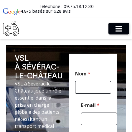
Téléphone :
09.75.18.12.30
4.8/5 basés sur 628 avis
VSL
À SÉVÉRAC-
E
Nom
*
LE-CHÂTEAU
-
m
VSL à Sévérac-le-
a
Château joue un rôle
i
l
essentiel dans la
N
prise en charge
E-mail
*
o
globale des patients
m
nécessitant un
*
transport médical