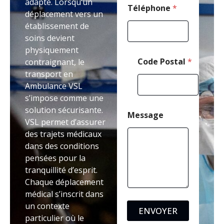
adapté. Lorsqu’un
Téléphone
*
déplacement vers un
établissement de
soins devient
physiquement
Code Postal
*
contraignant, le
transport en
Ambulance VSL
s’impose comme une
solution sécurisante.
Message
VSL permet d’assurer
des trajets médicaux
dans des conditions
pensées pour la
tranquillité d’esprit.
Chaque déplacement
médical s’inscrit dans
un contexte
ENVOYER
particulier où le