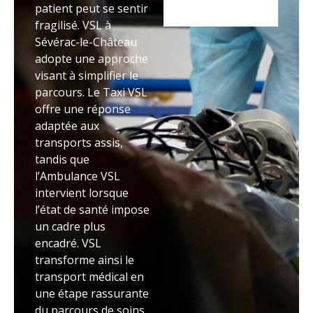
patient peut se sentir
fragilisé. VSL à
Sévérac-le-Château
adopte une approche
visant à simplifier le
parcours. Le Taxi VSL
offre une réponse
adaptée aux
transports assis,
tandis que
l’Ambulance VSL
intervient lorsque
l’état de santé impose
un cadre plus
encadré. VSL
transforme ainsi le
transport médical en
une étape rassurante
du parcours de soins.