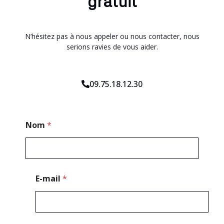
gratuit
N’hésitez pas à nous appeler ou nous contacter, nous
serions ravies de vous aider.
09.75.18.12.30
N
Nom
*
o
m
*
*
E-mail
*