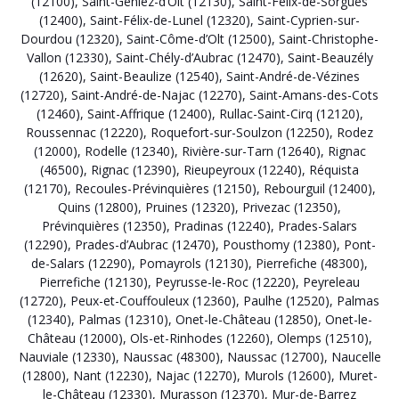
(12100)
,
Saint-Geniez-d’Olt (12130)
,
Saint-Félix-de-Sorgues
(12400)
,
Saint-Félix-de-Lunel (12320)
,
Saint-Cyprien-sur-
Dourdou (12320)
,
Saint-Côme-d’Olt (12500)
,
Saint-Christophe-
Vallon (12330)
,
Saint-Chély-d’Aubrac (12470)
,
Saint-Beauzély
(12620)
,
Saint-Beaulize (12540)
,
Saint-André-de-Vézines
(12720)
,
Saint-André-de-Najac (12270)
,
Saint-Amans-des-Cots
(12460)
,
Saint-Affrique (12400)
,
Rullac-Saint-Cirq (12120)
,
Roussennac (12220)
,
Roquefort-sur-Soulzon (12250)
,
Rodez
(12000)
,
Rodelle (12340)
,
Rivière-sur-Tarn (12640)
,
Rignac
(46500)
,
Rignac (12390)
,
Rieupeyroux (12240)
,
Réquista
(12170)
,
Recoules-Prévinquières (12150)
,
Rebourguil (12400)
,
Quins (12800)
,
Pruines (12320)
,
Privezac (12350)
,
Prévinquières (12350)
,
Pradinas (12240)
,
Prades-Salars
(12290)
,
Prades-d’Aubrac (12470)
,
Pousthomy (12380)
,
Pont-
de-Salars (12290)
,
Pomayrols (12130)
,
Pierrefiche (48300)
,
Pierrefiche (12130)
,
Peyrusse-le-Roc (12220)
,
Peyreleau
(12720)
,
Peux-et-Couffouleux (12360)
,
Paulhe (12520)
,
Palmas
(12340)
,
Palmas (12310)
,
Onet-le-Château (12850)
,
Onet-le-
Château (12000)
,
Ols-et-Rinhodes (12260)
,
Olemps (12510)
,
Nauviale (12330)
,
Naussac (48300)
,
Naussac (12700)
,
Naucelle
(12800)
,
Nant (12230)
,
Najac (12270)
,
Murols (12600)
,
Muret-
le-Château (12330)
,
Murasson (12370)
,
Mur-de-Barrez