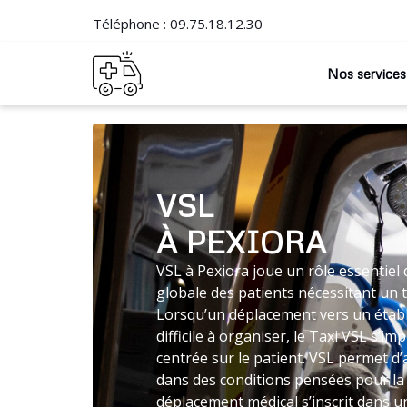
Téléphone :
09.75.18.12.30
Nos services
VSL
À PEXIORA
VSL à Pexiora joue un rôle essentiel 
globale des patients nécessitant un 
Lorsqu’un déplacement vers un établ
difficile à organiser, le Taxi VSL s’
centrée sur le patient. VSL permet d
dans des conditions pensées pour la t
déplacement médical s’inscrit dans un