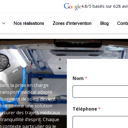
4.8/5 basés sur 628 avi
Nos réalisations
Zones d’intervention
Blog
Cont
Nom
*
dans la prise en charge
transport médical adapté.
issement de soins devient
impose comme une solution
Téléphone
*
’assurer des trajets médicaux
ranquillité d’esprit. Chaque
 contexte particulier où le