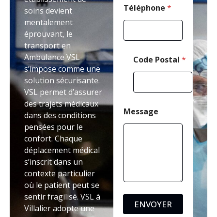
a
Téléphone
*
soins devient
i
mentalement
l
éprouvant, le
*
transport en
Ambulance VSL
Code Postal
*
s’impose comme une
solution sécurisante.
VSL permet d’assurer
des trajets médicaux
Message
dans des conditions
pensées pour le
confort. Chaque
déplacement médical
s’inscrit dans un
contexte particulier
où le patient peut se
sentir fragilisé. VSL à
ENVOYER
Villalier adopte une