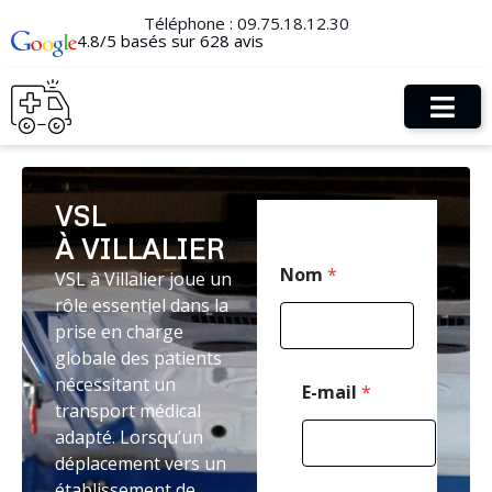
Téléphone :
09.75.18.12.30
4.8/5 basés sur 628 avis
VSL
À VILLALIER
T
Nom
*
VSL à Villalier joue un
é
l
rôle essentiel dans la
é
prise en charge
p
globale des patients
h
o
nécessitant un
E-mail
*
n
transport médical
e
adapté. Lorsqu’un
E
déplacement vers un
-
m
établissement de