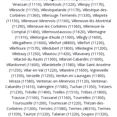
Vinassan (11110)
,
Villetritouls (11220)
,
Villespy (11170)
,
Villesiscle (11150)
,
Villesèquelande (11170)
,
Villesèque-des-
Corbières (11360)
,
Villerouge-Termenès (11330)
,
Villepinte
(11150)
,
Villeneuve-Minervois (11160)
,
Villeneuve-lès-Montréal
(11290)
,
Villeneuve-les-Corbières (11360)
,
Villeneuve-la-
Comptal (11400)
,
Villemoustaussou (11620)
,
Villemagne
(11310)
,
Villelongue-d’Aude (11300)
,
Villegly (11600)
,
Villegailhenc (11600)
,
Villefort (48800)
,
Villefort (11230)
,
Villefloure (11570)
,
Villedubert (11800)
,
Villedaigne (11200)
,
Villebazy (11250)
,
Villautou (11420)
,
Villasavary (11150)
,
Villarzel-du-Razès (11300)
,
Villarzel-Cabardès (11600)
,
Villardonnel (11600)
,
Villardebelle (11580)
,
Villar-Saint-Anselme
(11250)
,
Villar-en-Val (11220)
,
Villanière (11600)
,
Vignevieille
(11330)
,
Verzeille (11250)
,
Verdun-en-Lauragais (11400)
,
Véraza (11580)
,
Ventenac-en-Minervois (11120)
,
Ventenac-
Cabardès (11610)
,
Valmigère (11580)
,
Tuchan (11350)
,
Tréziers
(11230)
,
Tréville (11400)
,
Treilles (11510)
,
Trèbes (11800)
,
Trausse (11160)
,
Trassanel (11160)
,
Tourreilles (11300)
,
Tourouzelle (11200)
,
Tournissan (11220)
,
Thézan-des-
Corbières (11200)
,
Terroles (11580)
,
Termes (48310)
,
Termes
(11330)
,
Taurize (11220)
,
Talairan (11220)
,
Soupex (11320)
,