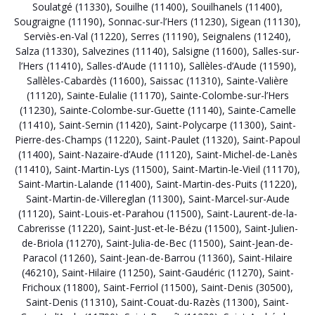
Soulatgé (11330)
,
Souilhe (11400)
,
Souilhanels (11400)
,
Sougraigne (11190)
,
Sonnac-sur-l’Hers (11230)
,
Sigean (11130)
,
Serviès-en-Val (11220)
,
Serres (11190)
,
Seignalens (11240)
,
Salza (11330)
,
Salvezines (11140)
,
Salsigne (11600)
,
Salles-sur-
l’Hers (11410)
,
Salles-d’Aude (11110)
,
Sallèles-d’Aude (11590)
,
Sallèles-Cabardès (11600)
,
Saissac (11310)
,
Sainte-Valière
(11120)
,
Sainte-Eulalie (11170)
,
Sainte-Colombe-sur-l’Hers
(11230)
,
Sainte-Colombe-sur-Guette (11140)
,
Sainte-Camelle
(11410)
,
Saint-Sernin (11420)
,
Saint-Polycarpe (11300)
,
Saint-
Pierre-des-Champs (11220)
,
Saint-Paulet (11320)
,
Saint-Papoul
(11400)
,
Saint-Nazaire-d’Aude (11120)
,
Saint-Michel-de-Lanès
(11410)
,
Saint-Martin-Lys (11500)
,
Saint-Martin-le-Vieil (11170)
,
Saint-Martin-Lalande (11400)
,
Saint-Martin-des-Puits (11220)
,
Saint-Martin-de-Villereglan (11300)
,
Saint-Marcel-sur-Aude
(11120)
,
Saint-Louis-et-Parahou (11500)
,
Saint-Laurent-de-la-
Cabrerisse (11220)
,
Saint-Just-et-le-Bézu (11500)
,
Saint-Julien-
de-Briola (11270)
,
Saint-Julia-de-Bec (11500)
,
Saint-Jean-de-
Paracol (11260)
,
Saint-Jean-de-Barrou (11360)
,
Saint-Hilaire
(46210)
,
Saint-Hilaire (11250)
,
Saint-Gaudéric (11270)
,
Saint-
Frichoux (11800)
,
Saint-Ferriol (11500)
,
Saint-Denis (30500)
,
Saint-Denis (11310)
,
Saint-Couat-du-Razès (11300)
,
Saint-