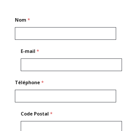
*
Nom
*
*
P
o
s
t
a
E-mail
*
l
Téléphone
*
Code Postal
*