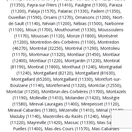
(11350)
,
Payra-sur-l’Hers (11410)
,
Pauligne (11300)
,
Paraza
(11200)
,
Palaja (11570)
,
Palairac (11330)
,
Padern (11350)
,
Ouveillan (11590)
,
Orsans (11270)
,
Ornaisons (11200)
,
Niort-
de-Sault (11140)
,
Névian (11200)
,
Nébias (11500)
,
Narbonne
(11100)
,
Moux (11700)
,
Mouthoumet (11330)
,
Moussoulens
(11170)
,
Moussan (11120)
,
Monze (11800)
,
Montséret
(11200)
,
Montredon-des-Corbières (11100)
,
Montredon
(46270)
,
Montréal (32250)
,
Montréal (11290)
,
Montolieu
(11170)
,
Montmaur (11320)
,
Montlaur (31450)
,
Montlaur
(12400)
,
Montlaur (11220)
,
Montjardin (11230)
,
Montirat
(81190)
,
Montirat (11800)
,
Monthaut (11240)
,
Montgradail
(11240)
,
Montgaillard (82120)
,
Montgaillard (81630)
,
Montgaillard (65200)
,
Montgaillard (11330)
,
Montfort-sur-
Boulzane (11140)
,
Montferrand (11320)
,
Montclar (12550)
,
Montclar (11250)
,
Montbrun-des-Corbières (11700)
,
Montazels
(11190)
,
Molleville (11410)
,
Molandier (11420)
,
Missègre
(11580)
,
Mireval-Lauragais (11400)
,
Mirepeisset (11120)
,
Miraval-Cabardes (11380)
,
Mézerville (11410)
,
Mérial (11140)
,
Mazuby (11140)
,
Mazerolles-du-Razès (11240)
,
Mayronnes
(11220)
,
Mayreville (11420)
,
Massac (11330)
,
Mas-Saintes-
Puelles (11400)
,
Mas-des-Cours (11570)
,
Mas-Cabardès