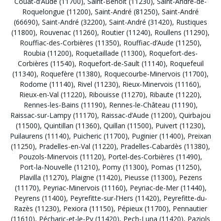
Couat-d’Aude (11700)
,
Saint-Benoît (11230)
,
Saint-André-de-
Roquelongue (11200)
,
Saint-André (81250)
,
Saint-André
(66690)
,
Saint-André (32200)
,
Saint-André (31420)
,
Rustiques
(11800)
,
Rouvenac (11260)
,
Routier (11240)
,
Roullens (11290)
,
Rouffiac-des-Corbières (11350)
,
Rouffiac-d’Aude (11250)
,
Roubia (11200)
,
Roquetaillade (11300)
,
Roquefort-des-
Corbières (11540)
,
Roquefort-de-Sault (11140)
,
Roquefeuil
(11340)
,
Roquefère (11380)
,
Roquecourbe-Minervois (11700)
,
Rodome (11140)
,
Rivel (11230)
,
Rieux-Minervois (11160)
,
Rieux-en-Val (11220)
,
Ribouisse (11270)
,
Ribaute (11220)
,
Rennes-les-Bains (11190)
,
Rennes-le-Château (11190)
,
Raissac-sur-Lampy (11170)
,
Raissac-d’Aude (11200)
,
Quirbajou
(11500)
,
Quintillan (11360)
,
Quillan (11500)
,
Puivert (11230)
,
Puilaurens (11140)
,
Puicheric (11700)
,
Puginier (11400)
,
Preixan
(11250)
,
Pradelles-en-Val (11220)
,
Pradelles-Cabardès (11380)
,
Pouzols-Minervois (11120)
,
Portel-des-Corbières (11490)
,
Port-la-Nouvelle (11210)
,
Pomy (11300)
,
Pomas (11250)
,
Plavilla (11270)
,
Plaigne (11420)
,
Pieusse (11300)
,
Pezens
(11170)
,
Peyriac-Minervois (11160)
,
Peyriac-de-Mer (11440)
,
Peyrens (11400)
,
Peyrefitte-sur-l’Hers (11420)
,
Peyrefitte-du-
Razès (11230)
,
Pexiora (11150)
,
Pépieux (11700)
,
Pennautier
(11610)
,
Pécharic-et-le-Py (11420)
,
Pech-Luna (11420)
,
Paziols