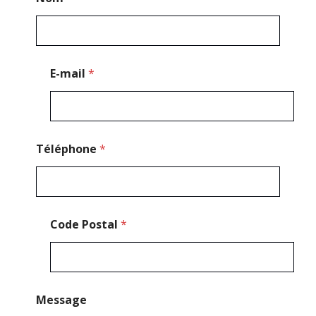
C
o
d
e
C
o
E-mail
*
d
e
Téléphone
*
Code Postal
*
Message