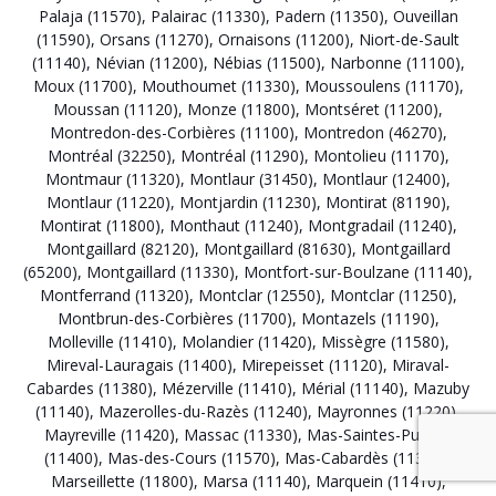
Palaja (11570)
,
Palairac (11330)
,
Padern (11350)
,
Ouveillan
(11590)
,
Orsans (11270)
,
Ornaisons (11200)
,
Niort-de-Sault
(11140)
,
Névian (11200)
,
Nébias (11500)
,
Narbonne (11100)
,
Moux (11700)
,
Mouthoumet (11330)
,
Moussoulens (11170)
,
Moussan (11120)
,
Monze (11800)
,
Montséret (11200)
,
Montredon-des-Corbières (11100)
,
Montredon (46270)
,
Montréal (32250)
,
Montréal (11290)
,
Montolieu (11170)
,
Montmaur (11320)
,
Montlaur (31450)
,
Montlaur (12400)
,
Montlaur (11220)
,
Montjardin (11230)
,
Montirat (81190)
,
Montirat (11800)
,
Monthaut (11240)
,
Montgradail (11240)
,
Montgaillard (82120)
,
Montgaillard (81630)
,
Montgaillard
(65200)
,
Montgaillard (11330)
,
Montfort-sur-Boulzane (11140)
,
Montferrand (11320)
,
Montclar (12550)
,
Montclar (11250)
,
Montbrun-des-Corbières (11700)
,
Montazels (11190)
,
Molleville (11410)
,
Molandier (11420)
,
Missègre (11580)
,
Mireval-Lauragais (11400)
,
Mirepeisset (11120)
,
Miraval-
Cabardes (11380)
,
Mézerville (11410)
,
Mérial (11140)
,
Mazuby
(11140)
,
Mazerolles-du-Razès (11240)
,
Mayronnes (11220)
,
Mayreville (11420)
,
Massac (11330)
,
Mas-Saintes-Puelles
(11400)
,
Mas-des-Cours (11570)
,
Mas-Cabardès (11380)
,
Marseillette (11800)
,
Marsa (11140)
,
Marquein (11410)
,