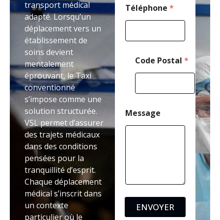
transport médical
s
Téléphone
*
adapté. Lorsqu’un
a
g
déplacement vers un
e
établissement de
C
soins devient
o
Code Postal
*
d
mentalement
e
éprouvant, le Taxi
conventionné
s’impose comme une
solution structurée.
Message
VSL permet d’assurer
des trajets médicaux
dans des conditions
pensées pour la
tranquillité d’esprit.
Chaque déplacement
médical s’inscrit dans
un contexte
ENVOYER
particulier où le