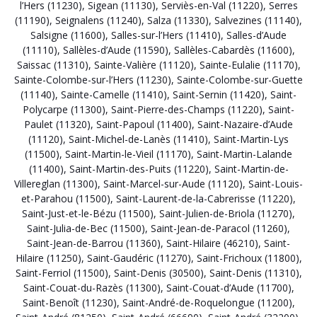
l’Hers (11230)
,
Sigean (11130)
,
Serviès-en-Val (11220)
,
Serres
(11190)
,
Seignalens (11240)
,
Salza (11330)
,
Salvezines (11140)
,
Salsigne (11600)
,
Salles-sur-l’Hers (11410)
,
Salles-d’Aude
(11110)
,
Sallèles-d’Aude (11590)
,
Sallèles-Cabardès (11600)
,
Saissac (11310)
,
Sainte-Valière (11120)
,
Sainte-Eulalie (11170)
,
Sainte-Colombe-sur-l’Hers (11230)
,
Sainte-Colombe-sur-Guette
(11140)
,
Sainte-Camelle (11410)
,
Saint-Sernin (11420)
,
Saint-
Polycarpe (11300)
,
Saint-Pierre-des-Champs (11220)
,
Saint-
Paulet (11320)
,
Saint-Papoul (11400)
,
Saint-Nazaire-d’Aude
(11120)
,
Saint-Michel-de-Lanès (11410)
,
Saint-Martin-Lys
(11500)
,
Saint-Martin-le-Vieil (11170)
,
Saint-Martin-Lalande
(11400)
,
Saint-Martin-des-Puits (11220)
,
Saint-Martin-de-
Villereglan (11300)
,
Saint-Marcel-sur-Aude (11120)
,
Saint-Louis-
et-Parahou (11500)
,
Saint-Laurent-de-la-Cabrerisse (11220)
,
Saint-Just-et-le-Bézu (11500)
,
Saint-Julien-de-Briola (11270)
,
Saint-Julia-de-Bec (11500)
,
Saint-Jean-de-Paracol (11260)
,
Saint-Jean-de-Barrou (11360)
,
Saint-Hilaire (46210)
,
Saint-
Hilaire (11250)
,
Saint-Gaudéric (11270)
,
Saint-Frichoux (11800)
,
Saint-Ferriol (11500)
,
Saint-Denis (30500)
,
Saint-Denis (11310)
,
Saint-Couat-du-Razès (11300)
,
Saint-Couat-d’Aude (11700)
,
Saint-Benoît (11230)
,
Saint-André-de-Roquelongue (11200)
,