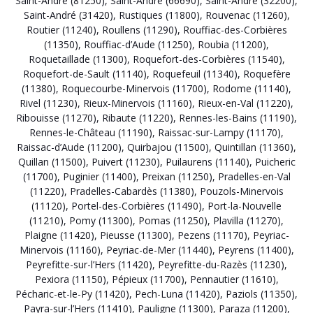
Saint-André (81250)
,
Saint-André (66690)
,
Saint-André (32200)
,
Saint-André (31420)
,
Rustiques (11800)
,
Rouvenac (11260)
,
Routier (11240)
,
Roullens (11290)
,
Rouffiac-des-Corbières
(11350)
,
Rouffiac-d’Aude (11250)
,
Roubia (11200)
,
Roquetaillade (11300)
,
Roquefort-des-Corbières (11540)
,
Roquefort-de-Sault (11140)
,
Roquefeuil (11340)
,
Roquefère
(11380)
,
Roquecourbe-Minervois (11700)
,
Rodome (11140)
,
Rivel (11230)
,
Rieux-Minervois (11160)
,
Rieux-en-Val (11220)
,
Ribouisse (11270)
,
Ribaute (11220)
,
Rennes-les-Bains (11190)
,
Rennes-le-Château (11190)
,
Raissac-sur-Lampy (11170)
,
Raissac-d’Aude (11200)
,
Quirbajou (11500)
,
Quintillan (11360)
,
Quillan (11500)
,
Puivert (11230)
,
Puilaurens (11140)
,
Puicheric
(11700)
,
Puginier (11400)
,
Preixan (11250)
,
Pradelles-en-Val
(11220)
,
Pradelles-Cabardès (11380)
,
Pouzols-Minervois
(11120)
,
Portel-des-Corbières (11490)
,
Port-la-Nouvelle
(11210)
,
Pomy (11300)
,
Pomas (11250)
,
Plavilla (11270)
,
Plaigne (11420)
,
Pieusse (11300)
,
Pezens (11170)
,
Peyriac-
Minervois (11160)
,
Peyriac-de-Mer (11440)
,
Peyrens (11400)
,
Peyrefitte-sur-l’Hers (11420)
,
Peyrefitte-du-Razès (11230)
,
Pexiora (11150)
,
Pépieux (11700)
,
Pennautier (11610)
,
Pécharic-et-le-Py (11420)
,
Pech-Luna (11420)
,
Paziols (11350)
,
Payra-sur-l’Hers (11410)
,
Pauligne (11300)
,
Paraza (11200)
,