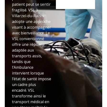
patient peut se sentir
fragilisé. VSL à
Villarzel-du-Razès
adopte une approche
visant à accompagner
avec bienveillance. Le
VSL conventionné
offre une réponse
adaptée aux
transports assis,
tandis que
l’Ambulance
intervient lorsque
l’état de santé impose
un cadre plus
encadré. VSL
transforme ainsi le
transport médical en