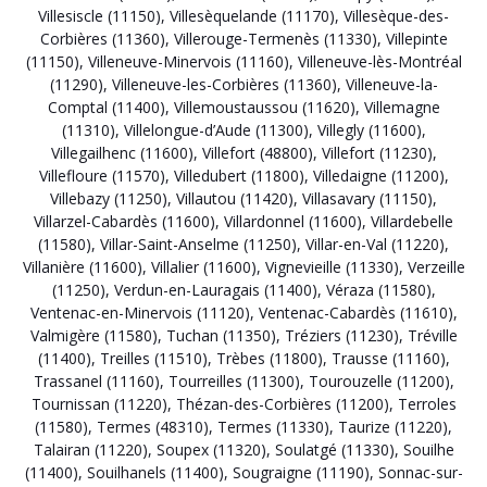
Villesiscle (11150)
,
Villesèquelande (11170)
,
Villesèque-des-
Corbières (11360)
,
Villerouge-Termenès (11330)
,
Villepinte
(11150)
,
Villeneuve-Minervois (11160)
,
Villeneuve-lès-Montréal
(11290)
,
Villeneuve-les-Corbières (11360)
,
Villeneuve-la-
Comptal (11400)
,
Villemoustaussou (11620)
,
Villemagne
(11310)
,
Villelongue-d’Aude (11300)
,
Villegly (11600)
,
Villegailhenc (11600)
,
Villefort (48800)
,
Villefort (11230)
,
Villefloure (11570)
,
Villedubert (11800)
,
Villedaigne (11200)
,
Villebazy (11250)
,
Villautou (11420)
,
Villasavary (11150)
,
Villarzel-Cabardès (11600)
,
Villardonnel (11600)
,
Villardebelle
(11580)
,
Villar-Saint-Anselme (11250)
,
Villar-en-Val (11220)
,
Villanière (11600)
,
Villalier (11600)
,
Vignevieille (11330)
,
Verzeille
(11250)
,
Verdun-en-Lauragais (11400)
,
Véraza (11580)
,
Ventenac-en-Minervois (11120)
,
Ventenac-Cabardès (11610)
,
Valmigère (11580)
,
Tuchan (11350)
,
Tréziers (11230)
,
Tréville
(11400)
,
Treilles (11510)
,
Trèbes (11800)
,
Trausse (11160)
,
Trassanel (11160)
,
Tourreilles (11300)
,
Tourouzelle (11200)
,
Tournissan (11220)
,
Thézan-des-Corbières (11200)
,
Terroles
(11580)
,
Termes (48310)
,
Termes (11330)
,
Taurize (11220)
,
Talairan (11220)
,
Soupex (11320)
,
Soulatgé (11330)
,
Souilhe
(11400)
,
Souilhanels (11400)
,
Sougraigne (11190)
,
Sonnac-sur-