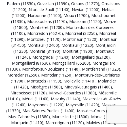
Padern (11350)
,
Ouveillan (11590)
,
Orsans (11270)
,
Ornaisons
(11200)
,
Niort-de-Sault (11140)
,
Névian (11200)
,
Nébias
(11500)
,
Narbonne (11100)
,
Moux (11700)
,
Mouthoumet
(11330)
,
Moussoulens (11170)
,
Moussan (11120)
,
Monze
(11800)
,
Montséret (11200)
,
Montredon-des-Corbières
(11100)
,
Montredon (46270)
,
Montréal (32250)
,
Montréal
(11290)
,
Montolieu (11170)
,
Montmaur (11320)
,
Montlaur
(31450)
,
Montlaur (12400)
,
Montlaur (11220)
,
Montjardin
(11230)
,
Montirat (81190)
,
Montirat (11800)
,
Monthaut
(11240)
,
Montgradail (11240)
,
Montgaillard (82120)
,
Montgaillard (81630)
,
Montgaillard (65200)
,
Montgaillard
(11330)
,
Montfort-sur-Boulzane (11140)
,
Montferrand (11320)
,
Montclar (12550)
,
Montclar (11250)
,
Montbrun-des-Corbières
(11700)
,
Montazels (11190)
,
Molleville (11410)
,
Molandier
(11420)
,
Missègre (11580)
,
Mireval-Lauragais (11400)
,
Mirepeisset (11120)
,
Miraval-Cabardes (11380)
,
Mézerville
(11410)
,
Mérial (11140)
,
Mazuby (11140)
,
Mazerolles-du-Razès
(11240)
,
Mayronnes (11220)
,
Mayreville (11420)
,
Massac
(11330)
,
Mas-Saintes-Puelles (11400)
,
Mas-des-Cours (11570)
,
Mas-Cabardès (11380)
,
Marseillette (11800)
,
Marsa (11140)
,
Marquein (11410)
,
Marcorignan (11120)
,
Malviès (11300)
,