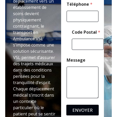
déplacement vers un
o
Téléphone
*
établissement de
n
soins devient
e
M
physiquement
e
contraignant, le
s
Code Postal
*
transport en
s
Ambulance VSL
a
g
s’impose comme une
e
solution sécurisante.
VSL permet d’assurer
Message
des trajets médicaux
dans des conditions
pensées pour la
tranquillité d’esprit.
Chaque déplacement
médical s’inscrit dans
un contexte
particulier où le
ENVOYER
patient peut se sentir