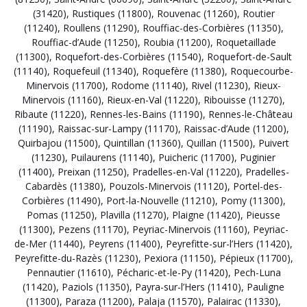
(31420)
,
Rustiques (11800)
,
Rouvenac (11260)
,
Routier
(11240)
,
Roullens (11290)
,
Rouffiac-des-Corbières (11350)
,
Rouffiac-d’Aude (11250)
,
Roubia (11200)
,
Roquetaillade
(11300)
,
Roquefort-des-Corbières (11540)
,
Roquefort-de-Sault
(11140)
,
Roquefeuil (11340)
,
Roquefère (11380)
,
Roquecourbe-
Minervois (11700)
,
Rodome (11140)
,
Rivel (11230)
,
Rieux-
Minervois (11160)
,
Rieux-en-Val (11220)
,
Ribouisse (11270)
,
Ribaute (11220)
,
Rennes-les-Bains (11190)
,
Rennes-le-Château
(11190)
,
Raissac-sur-Lampy (11170)
,
Raissac-d’Aude (11200)
,
Quirbajou (11500)
,
Quintillan (11360)
,
Quillan (11500)
,
Puivert
(11230)
,
Puilaurens (11140)
,
Puicheric (11700)
,
Puginier
(11400)
,
Preixan (11250)
,
Pradelles-en-Val (11220)
,
Pradelles-
Cabardès (11380)
,
Pouzols-Minervois (11120)
,
Portel-des-
Corbières (11490)
,
Port-la-Nouvelle (11210)
,
Pomy (11300)
,
Pomas (11250)
,
Plavilla (11270)
,
Plaigne (11420)
,
Pieusse
(11300)
,
Pezens (11170)
,
Peyriac-Minervois (11160)
,
Peyriac-
de-Mer (11440)
,
Peyrens (11400)
,
Peyrefitte-sur-l’Hers (11420)
,
Peyrefitte-du-Razès (11230)
,
Pexiora (11150)
,
Pépieux (11700)
,
Pennautier (11610)
,
Pécharic-et-le-Py (11420)
,
Pech-Luna
(11420)
,
Paziols (11350)
,
Payra-sur-l’Hers (11410)
,
Pauligne
(11300)
,
Paraza (11200)
,
Palaja (11570)
,
Palairac (11330)
,