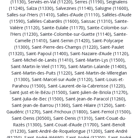
(11130)
,
Serviès-en-Val (11220)
,
Serres (11190)
,
Seignalens
(11240)
,
Salza (11330)
,
Salvezines (11140)
,
Salsigne (11600)
,
Salles-sur-l’Hers (11410)
,
Salles-d’Aude (11110)
,
Sallèles-d’Aude
(11590)
,
Sallèles-Cabardès (11600)
,
Saissac (11310)
,
Sainte-
Valière (11120)
,
Sainte-Eulalie (11170)
,
Sainte-Colombe-sur-
l’Hers (11230)
,
Sainte-Colombe-sur-Guette (11140)
,
Sainte-
Camelle (11410)
,
Saint-Sernin (11420)
,
Saint-Polycarpe
(11300)
,
Saint-Pierre-des-Champs (11220)
,
Saint-Paulet
(11320)
,
Saint-Papoul (11400)
,
Saint-Nazaire-d’Aude (11120)
,
Saint-Michel-de-Lanès (11410)
,
Saint-Martin-Lys (11500)
,
Saint-Martin-le-Vieil (11170)
,
Saint-Martin-Lalande (11400)
,
Saint-Martin-des-Puits (11220)
,
Saint-Martin-de-Villereglan
(11300)
,
Saint-Marcel-sur-Aude (11120)
,
Saint-Louis-et-
Parahou (11500)
,
Saint-Laurent-de-la-Cabrerisse (11220)
,
Saint-Just-et-le-Bézu (11500)
,
Saint-Julien-de-Briola (11270)
,
Saint-Julia-de-Bec (11500)
,
Saint-Jean-de-Paracol (11260)
,
Saint-Jean-de-Barrou (11360)
,
Saint-Hilaire (11250)
,
Saint-
Gaudéric (11270)
,
Saint-Frichoux (11800)
,
Saint-Ferriol (11500)
,
Saint-Denis (30500)
,
Saint-Denis (11310)
,
Saint-Couat-du-
Razès (11300)
,
Saint-Couat-d’Aude (11700)
,
Saint-Benoît
(11230)
,
Saint-André-de-Roquelongue (11200)
,
Saint-André
(81250)
,
Saint-André (66690)
,
Saint-André (32200)
,
Saint-André