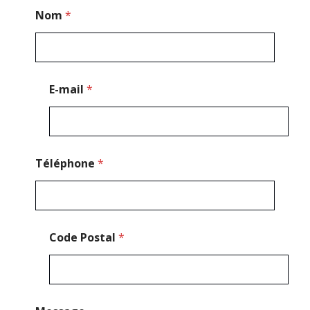
N
Nom
*
o
m
N
o
m
E
E-mail
*
-
m
a
i
l
Téléphone
*
Code Postal
*