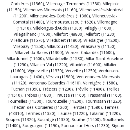
Corbières (11360)
,
Villerouge-Termenès (11330)
,
Villepinte
(11150)
,
Villeneuve-Minervois (11160)
,
Villeneuve-lès-Montréal
(11290)
,
Villeneuve-les-Corbières (11360)
,
Villeneuve-la-
Comptal (11400)
,
Villemoustaussou (11620)
,
Villemagne
(11310)
,
Villelongue-d’Aude (11300)
,
Villegly (11600)
,
Villegailhenc (11600)
,
Villefort (48800)
,
Villefort (11230)
,
Villefloure (11570)
,
Villedubert (11800)
,
Villedaigne (11200)
,
Villebazy (11250)
,
Villautou (11420)
,
Villasavary (11150)
,
Villarzel-du-Razès (11300)
,
Villarzel-Cabardès (11600)
,
Villardonnel (11600)
,
Villardebelle (11580)
,
Villar-Saint-Anselme
(11250)
,
Villar-en-Val (11220)
,
Villanière (11600)
,
Villalier
(11600)
,
Vignevieille (11330)
,
Verzeille (11250)
,
Verdun-en-
Lauragais (11400)
,
Véraza (11580)
,
Ventenac-en-Minervois
(11120)
,
Ventenac-Cabardès (11610)
,
Valmigère (11580)
,
Tuchan (11350)
,
Tréziers (11230)
,
Tréville (11400)
,
Treilles
(11510)
,
Trèbes (11800)
,
Trausse (11160)
,
Trassanel (11160)
,
Tourreilles (11300)
,
Tourouzelle (11200)
,
Tournissan (11220)
,
Thézan-des-Corbières (11200)
,
Terroles (11580)
,
Termes
(48310)
,
Termes (11330)
,
Taurize (11220)
,
Talairan (11220)
,
Soupex (11320)
,
Soulatgé (11330)
,
Souilhe (11400)
,
Souilhanels
(11400)
,
Sougraigne (11190)
,
Sonnac-sur-l’Hers (11230)
,
Sigean