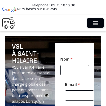
Téléphone :
09.75.18.12.30
4.8/5 basés sur 628 avis
VSL
À SAINT-
P
Nom
*
HILAIRE
o
s
VSL à Saint-Hilaire
t
joue un rôle essentiel
a
l
dans la prise en
T
charge globale des
E-mail
*
é
patients nécessitant
l
un transport médical
é
p
adapté. Lorsqu’un
h