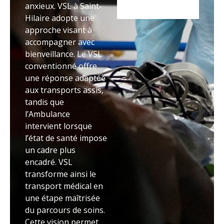
anxieux. VSL à Saint-
Hilaire adopte une
approche visant à
accompagner avec
bienveillance. Le VSL
conventionné offre
une réponse adaptée
aux transports assis,
tandis que
l’Ambulance
intervient lorsque
l’état de santé impose
un cadre plus
encadré. VSL
transforme ainsi le
transport médical en
une étape maîtrisée
du parcours de soins.
Cette vision permet