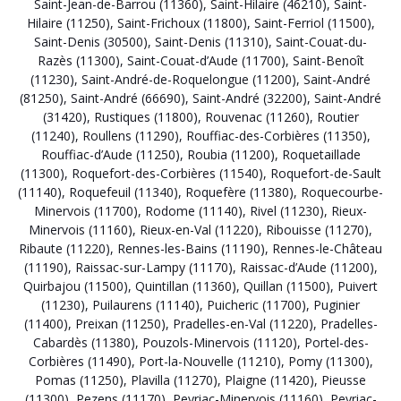
Saint-Jean-de-Barrou (11360)
,
Saint-Hilaire (46210)
,
Saint-
Hilaire (11250)
,
Saint-Frichoux (11800)
,
Saint-Ferriol (11500)
,
Saint-Denis (30500)
,
Saint-Denis (11310)
,
Saint-Couat-du-
Razès (11300)
,
Saint-Couat-d’Aude (11700)
,
Saint-Benoît
(11230)
,
Saint-André-de-Roquelongue (11200)
,
Saint-André
(81250)
,
Saint-André (66690)
,
Saint-André (32200)
,
Saint-André
(31420)
,
Rustiques (11800)
,
Rouvenac (11260)
,
Routier
(11240)
,
Roullens (11290)
,
Rouffiac-des-Corbières (11350)
,
Rouffiac-d’Aude (11250)
,
Roubia (11200)
,
Roquetaillade
(11300)
,
Roquefort-des-Corbières (11540)
,
Roquefort-de-Sault
(11140)
,
Roquefeuil (11340)
,
Roquefère (11380)
,
Roquecourbe-
Minervois (11700)
,
Rodome (11140)
,
Rivel (11230)
,
Rieux-
Minervois (11160)
,
Rieux-en-Val (11220)
,
Ribouisse (11270)
,
Ribaute (11220)
,
Rennes-les-Bains (11190)
,
Rennes-le-Château
(11190)
,
Raissac-sur-Lampy (11170)
,
Raissac-d’Aude (11200)
,
Quirbajou (11500)
,
Quintillan (11360)
,
Quillan (11500)
,
Puivert
(11230)
,
Puilaurens (11140)
,
Puicheric (11700)
,
Puginier
(11400)
,
Preixan (11250)
,
Pradelles-en-Val (11220)
,
Pradelles-
Cabardès (11380)
,
Pouzols-Minervois (11120)
,
Portel-des-
Corbières (11490)
,
Port-la-Nouvelle (11210)
,
Pomy (11300)
,
Pomas (11250)
,
Plavilla (11270)
,
Plaigne (11420)
,
Pieusse
(11300)
,
Pezens (11170)
,
Peyriac-Minervois (11160)
,
Peyriac-