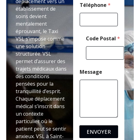
déplacement vers un
e
Téléphone
*
établissement de
soins devient
mentalement
éprouvant, le Taxi
Code Postal
*
VSL s’impose comme
une solution
structurée. VSL
permet d’assurer des
trajets médicaux dans
Message
des conditions
pensées pour la
tranquillité d’esprit.
Chaque déplacement
médical s’inscrit dans
un contexte
particulier où le
patient peut se sentir
ENVOYER
anxieux. VSL à Saint-