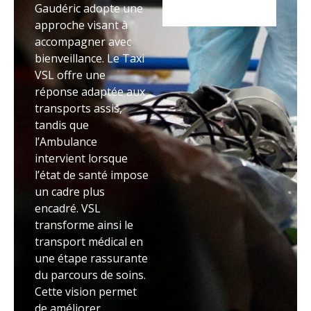
Gaudéric adopte une
approche visant à
accompagner avec
bienveillance. Le Taxi
VSL offre une
réponse adaptée aux
transports assis,
tandis que
l’Ambulance
intervient lorsque
l’état de santé impose
un cadre plus
encadré. VSL
transforme ainsi le
transport médical en
une étape rassurante
du parcours de soins.
Cette vision permet
de améliorer