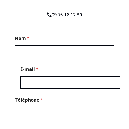
09.75.18.12.30
E
Nom
*
-
m
a
i
l
T
E-mail
*
é
l
é
p
h
o
Téléphone
*
n
e