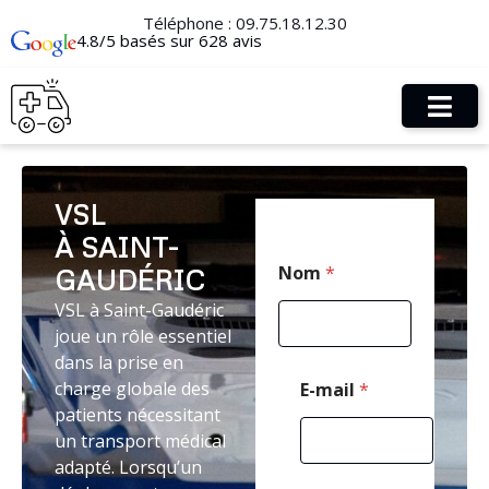
Téléphone :
09.75.18.12.30
4.8/5 basés sur 628 avis
VSL
À SAINT-
N
Nom
*
GAUDÉRIC
o
m
VSL à Saint-Gaudéric
*
joue un rôle essentiel
T
é
dans la prise en
l
charge globale des
E-mail
*
é
patients nécessitant
p
un transport médical
h
o
adapté. Lorsqu’un
n