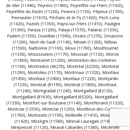
de-Mer (11440)
,
Peyrens (11400)
,
Peyrefitte-sur-l’Hers (11420)
,
Peyrefitte-du-Razès (11230)
,
Pexiora (11150)
,
Pépieux (11700)
,
Pennautier (11610)
,
Pécharic-et-le-Py (11420)
,
Pech-Luna
(11420)
,
Paziols (11350)
,
Payra-sur-l’Hers (11410)
,
Pauligne
(11300)
,
Paraza (11200)
,
Palaja (11570)
,
Palairac (11330)
,
Padern (11350)
,
Ouveillan (11590)
,
Orsans (11270)
,
Ornaisons
(11200)
,
Niort-de-Sault (11140)
,
Névian (11200)
,
Nébias
(11500)
,
Narbonne (11100)
,
Moux (11700)
,
Mouthoumet
(11330)
,
Moussoulens (11170)
,
Moussan (11120)
,
Monze
(11800)
,
Montséret (11200)
,
Montredon-des-Corbières
(11100)
,
Montredon (46270)
,
Montréal (32250)
,
Montréal
(11290)
,
Montolieu (11170)
,
Montmaur (11320)
,
Montlaur
(31450)
,
Montlaur (12400)
,
Montlaur (11220)
,
Montjardin
(11230)
,
Montirat (81190)
,
Montirat (11800)
,
Monthaut
(11240)
,
Montgradail (11240)
,
Montgaillard (82120)
,
Montgaillard (81630)
,
Montgaillard (65200)
,
Montgaillard
(11330)
,
Montfort-sur-Boulzane (11140)
,
Montferrand (11320)
,
Montclar (12550)
,
Montclar (11250)
,
Montbrun-des-Corbières
(11700)
,
Montazels (11190)
,
Molleville (11410)
,
Molandier
(11420)
,
Missègre (11580)
,
Mireval-Lauragais (11400)
,
Mirepeisset (11120)
,
Miraval-Cabardes (11380)
,
Mézerville