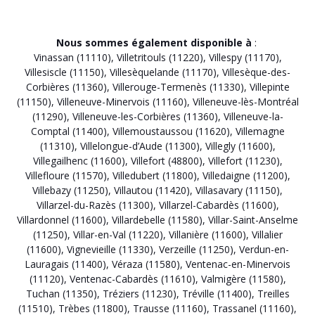
Nous sommes également disponible à
:
Vinassan (11110)
,
Villetritouls (11220)
,
Villespy (11170)
,
Villesiscle (11150)
,
Villesèquelande (11170)
,
Villesèque-des-
Corbières (11360)
,
Villerouge-Termenès (11330)
,
Villepinte
(11150)
,
Villeneuve-Minervois (11160)
,
Villeneuve-lès-Montréal
(11290)
,
Villeneuve-les-Corbières (11360)
,
Villeneuve-la-
Comptal (11400)
,
Villemoustaussou (11620)
,
Villemagne
(11310)
,
Villelongue-d’Aude (11300)
,
Villegly (11600)
,
Villegailhenc (11600)
,
Villefort (48800)
,
Villefort (11230)
,
Villefloure (11570)
,
Villedubert (11800)
,
Villedaigne (11200)
,
Villebazy (11250)
,
Villautou (11420)
,
Villasavary (11150)
,
Villarzel-du-Razès (11300)
,
Villarzel-Cabardès (11600)
,
Villardonnel (11600)
,
Villardebelle (11580)
,
Villar-Saint-Anselme
(11250)
,
Villar-en-Val (11220)
,
Villanière (11600)
,
Villalier
(11600)
,
Vignevieille (11330)
,
Verzeille (11250)
,
Verdun-en-
Lauragais (11400)
,
Véraza (11580)
,
Ventenac-en-Minervois
(11120)
,
Ventenac-Cabardès (11610)
,
Valmigère (11580)
,
Tuchan (11350)
,
Tréziers (11230)
,
Tréville (11400)
,
Treilles
(11510)
,
Trèbes (11800)
,
Trausse (11160)
,
Trassanel (11160)
,