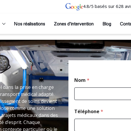
4.8/5 basés sur 628 avi
Nos réalisations
Zones d’intervention
Blog
Cont
Nom
*
l dans la prise en charge
transport médical adapté.
issement de soins devient
mpose comme une solution
Téléphone
*
 trajets médicaux dans des
té d’esprit. Chaque
 contexte particulier où le