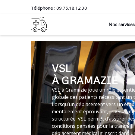
Téléphone :
09.75.18.12.30
Nos services
VSL
À GRAMAZIE
VSL à Gramazie joue un rôle essentie
globale des patients nécessitant un 
Lorsqu’un déplacement vers un établ
mentalement éprouvant, le VSL s’i
structurée. VSL permet d’assurer des
conditions pensées pour la tranquilli
déplacement médical s’inscrit dans un