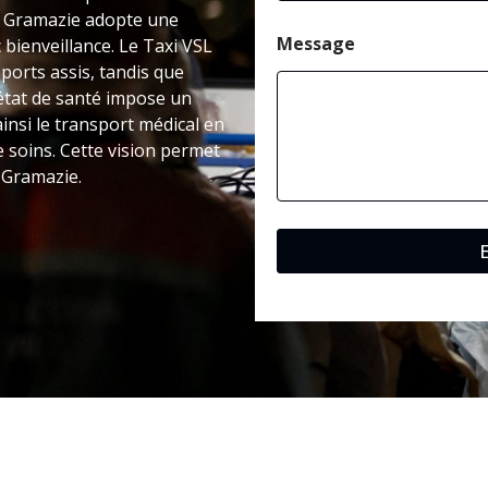
 à Gramazie adopte une
Message
bienveillance. Le Taxi VSL
ports assis, tandis que
’état de santé impose un
insi le transport médical en
 soins. Cette vision permet
à Gramazie.