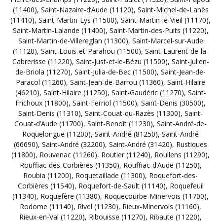
(11400)
,
Saint-Nazaire-d’Aude (11120)
,
Saint-Michel-de-Lanès
(11410)
,
Saint-Martin-Lys (11500)
,
Saint-Martin-le-Vieil (11170)
,
Saint-Martin-Lalande (11400)
,
Saint-Martin-des-Puits (11220)
,
Saint-Martin-de-Villereglan (11300)
,
Saint-Marcel-sur-Aude
(11120)
,
Saint-Louis-et-Parahou (11500)
,
Saint-Laurent-de-la-
Cabrerisse (11220)
,
Saint-Just-et-le-Bézu (11500)
,
Saint-Julien-
de-Briola (11270)
,
Saint-Julia-de-Bec (11500)
,
Saint-Jean-de-
Paracol (11260)
,
Saint-Jean-de-Barrou (11360)
,
Saint-Hilaire
(46210)
,
Saint-Hilaire (11250)
,
Saint-Gaudéric (11270)
,
Saint-
Frichoux (11800)
,
Saint-Ferriol (11500)
,
Saint-Denis (30500)
,
Saint-Denis (11310)
,
Saint-Couat-du-Razès (11300)
,
Saint-
Couat-d’Aude (11700)
,
Saint-Benoît (11230)
,
Saint-André-de-
Roquelongue (11200)
,
Saint-André (81250)
,
Saint-André
(66690)
,
Saint-André (32200)
,
Saint-André (31420)
,
Rustiques
(11800)
,
Rouvenac (11260)
,
Routier (11240)
,
Roullens (11290)
,
Rouffiac-des-Corbières (11350)
,
Rouffiac-d’Aude (11250)
,
Roubia (11200)
,
Roquetaillade (11300)
,
Roquefort-des-
Corbières (11540)
,
Roquefort-de-Sault (11140)
,
Roquefeuil
(11340)
,
Roquefère (11380)
,
Roquecourbe-Minervois (11700)
,
Rodome (11140)
,
Rivel (11230)
,
Rieux-Minervois (11160)
,
Rieux-en-Val (11220)
,
Ribouisse (11270)
,
Ribaute (11220)
,