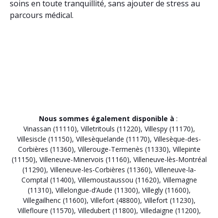
soins en toute tranquillité, sans ajouter de stress au
parcours médical.
Nous sommes également disponible à
:
Vinassan (11110)
,
Villetritouls (11220)
,
Villespy (11170)
,
Villesiscle (11150)
,
Villesèquelande (11170)
,
Villesèque-des-
Corbières (11360)
,
Villerouge-Termenès (11330)
,
Villepinte
(11150)
,
Villeneuve-Minervois (11160)
,
Villeneuve-lès-Montréal
(11290)
,
Villeneuve-les-Corbières (11360)
,
Villeneuve-la-
Comptal (11400)
,
Villemoustaussou (11620)
,
Villemagne
(11310)
,
Villelongue-d’Aude (11300)
,
Villegly (11600)
,
Villegailhenc (11600)
,
Villefort (48800)
,
Villefort (11230)
,
Villefloure (11570)
,
Villedubert (11800)
,
Villedaigne (11200)
,