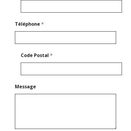
e
s
s
a
g
Téléphone
*
e
Code Postal
*
Message