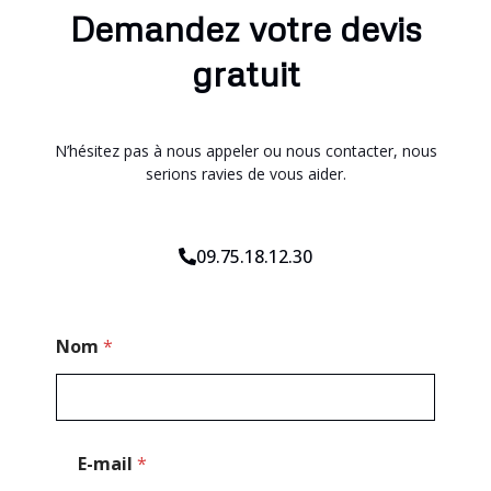
Demandez votre devis
gratuit
N’hésitez pas à nous appeler ou nous contacter, nous
serions ravies de vous aider.
09.75.18.12.30
E
Nom
*
-
m
a
i
l
*
E-mail
*
M