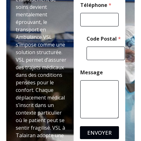
Téléphone
*
soins devient
mentalement
éprouvant, le
transport en
Ambulance VSL
Code Postal
*
s’impose comme une
solution structurée.
VSL permet d’assurer
des trajets médicaux
Message
dans des conditions
pensées pour le
confort. Chaque
déplacement médical
s’inscrit dans un
contexte particulier
où le patient peut se
sentir fragilisé. VSL à
ENVOYER
Talairan adopte une