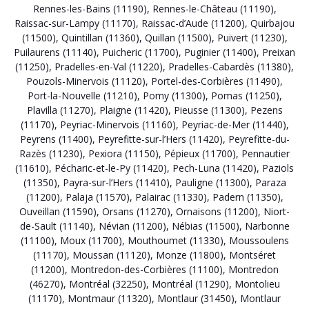
Rennes-les-Bains (11190)
,
Rennes-le-Château (11190)
,
Raissac-sur-Lampy (11170)
,
Raissac-d’Aude (11200)
,
Quirbajou
(11500)
,
Quintillan (11360)
,
Quillan (11500)
,
Puivert (11230)
,
Puilaurens (11140)
,
Puicheric (11700)
,
Puginier (11400)
,
Preixan
(11250)
,
Pradelles-en-Val (11220)
,
Pradelles-Cabardès (11380)
,
Pouzols-Minervois (11120)
,
Portel-des-Corbières (11490)
,
Port-la-Nouvelle (11210)
,
Pomy (11300)
,
Pomas (11250)
,
Plavilla (11270)
,
Plaigne (11420)
,
Pieusse (11300)
,
Pezens
(11170)
,
Peyriac-Minervois (11160)
,
Peyriac-de-Mer (11440)
,
Peyrens (11400)
,
Peyrefitte-sur-l’Hers (11420)
,
Peyrefitte-du-
Razès (11230)
,
Pexiora (11150)
,
Pépieux (11700)
,
Pennautier
(11610)
,
Pécharic-et-le-Py (11420)
,
Pech-Luna (11420)
,
Paziols
(11350)
,
Payra-sur-l’Hers (11410)
,
Pauligne (11300)
,
Paraza
(11200)
,
Palaja (11570)
,
Palairac (11330)
,
Padern (11350)
,
Ouveillan (11590)
,
Orsans (11270)
,
Ornaisons (11200)
,
Niort-
de-Sault (11140)
,
Névian (11200)
,
Nébias (11500)
,
Narbonne
(11100)
,
Moux (11700)
,
Mouthoumet (11330)
,
Moussoulens
(11170)
,
Moussan (11120)
,
Monze (11800)
,
Montséret
(11200)
,
Montredon-des-Corbières (11100)
,
Montredon
(46270)
,
Montréal (32250)
,
Montréal (11290)
,
Montolieu
(11170)
,
Montmaur (11320)
,
Montlaur (31450)
,
Montlaur