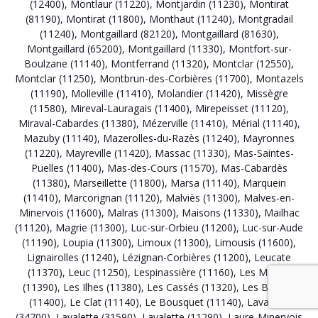
(12400)
,
Montlaur (11220)
,
Montjardin (11230)
,
Montirat
(81190)
,
Montirat (11800)
,
Monthaut (11240)
,
Montgradail
(11240)
,
Montgaillard (82120)
,
Montgaillard (81630)
,
Montgaillard (65200)
,
Montgaillard (11330)
,
Montfort-sur-
Boulzane (11140)
,
Montferrand (11320)
,
Montclar (12550)
,
Montclar (11250)
,
Montbrun-des-Corbières (11700)
,
Montazels
(11190)
,
Molleville (11410)
,
Molandier (11420)
,
Missègre
(11580)
,
Mireval-Lauragais (11400)
,
Mirepeisset (11120)
,
Miraval-Cabardes (11380)
,
Mézerville (11410)
,
Mérial (11140)
,
Mazuby (11140)
,
Mazerolles-du-Razès (11240)
,
Mayronnes
(11220)
,
Mayreville (11420)
,
Massac (11330)
,
Mas-Saintes-
Puelles (11400)
,
Mas-des-Cours (11570)
,
Mas-Cabardès
(11380)
,
Marseillette (11800)
,
Marsa (11140)
,
Marquein
(11410)
,
Marcorignan (11120)
,
Malviès (11300)
,
Malves-en-
Minervois (11600)
,
Malras (11300)
,
Maisons (11330)
,
Mailhac
(11120)
,
Magrie (11300)
,
Luc-sur-Orbieu (11200)
,
Luc-sur-Aude
(11190)
,
Loupia (11300)
,
Limoux (11300)
,
Limousis (11600)
,
Lignairolles (11240)
,
Lézignan-Corbières (11200)
,
Leucate
(11370)
,
Leuc (11250)
,
Lespinassière (11160)
,
Les Martys
(11390)
,
Les Ilhes (11380)
,
Les Cassés (11320)
,
Les Brunels
(11400)
,
Le Clat (11140)
,
Le Bousquet (11140)
,
Lavalette
(34700)
,
Lavalette (31590)
,
Lavalette (11290)
,
Laure-Minervois