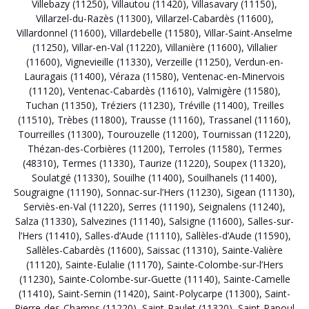
Villebazy (11250)
,
Villautou (11420)
,
Villasavary (11150)
,
Villarzel-du-Razès (11300)
,
Villarzel-Cabardès (11600)
,
Villardonnel (11600)
,
Villardebelle (11580)
,
Villar-Saint-Anselme
(11250)
,
Villar-en-Val (11220)
,
Villanière (11600)
,
Villalier
(11600)
,
Vignevieille (11330)
,
Verzeille (11250)
,
Verdun-en-
Lauragais (11400)
,
Véraza (11580)
,
Ventenac-en-Minervois
(11120)
,
Ventenac-Cabardès (11610)
,
Valmigère (11580)
,
Tuchan (11350)
,
Tréziers (11230)
,
Tréville (11400)
,
Treilles
(11510)
,
Trèbes (11800)
,
Trausse (11160)
,
Trassanel (11160)
,
Tourreilles (11300)
,
Tourouzelle (11200)
,
Tournissan (11220)
,
Thézan-des-Corbières (11200)
,
Terroles (11580)
,
Termes
(48310)
,
Termes (11330)
,
Taurize (11220)
,
Soupex (11320)
,
Soulatgé (11330)
,
Souilhe (11400)
,
Souilhanels (11400)
,
Sougraigne (11190)
,
Sonnac-sur-l’Hers (11230)
,
Sigean (11130)
,
Serviès-en-Val (11220)
,
Serres (11190)
,
Seignalens (11240)
,
Salza (11330)
,
Salvezines (11140)
,
Salsigne (11600)
,
Salles-sur-
l’Hers (11410)
,
Salles-d’Aude (11110)
,
Sallèles-d’Aude (11590)
,
Sallèles-Cabardès (11600)
,
Saissac (11310)
,
Sainte-Valière
(11120)
,
Sainte-Eulalie (11170)
,
Sainte-Colombe-sur-l’Hers
(11230)
,
Sainte-Colombe-sur-Guette (11140)
,
Sainte-Camelle
(11410)
,
Saint-Sernin (11420)
,
Saint-Polycarpe (11300)
,
Saint-
Pierre-des-Champs (11220)
,
Saint-Paulet (11320)
,
Saint-Papoul