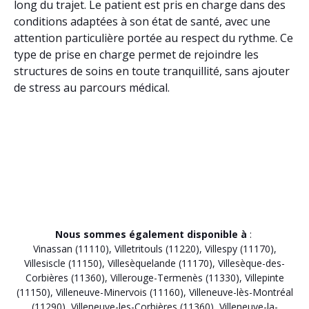
long du trajet. Le patient est pris en charge dans des
conditions adaptées à son état de santé, avec une
attention particulière portée au respect du rythme. Ce
type de prise en charge permet de rejoindre les
structures de soins en toute tranquillité, sans ajouter
de stress au parcours médical.
Nous sommes également disponible à
:
Vinassan (11110)
,
Villetritouls (11220)
,
Villespy (11170)
,
Villesiscle (11150)
,
Villesèquelande (11170)
,
Villesèque-des-
Corbières (11360)
,
Villerouge-Termenès (11330)
,
Villepinte
(11150)
,
Villeneuve-Minervois (11160)
,
Villeneuve-lès-Montréal
(11290)
,
Villeneuve-les-Corbières (11360)
,
Villeneuve-la-