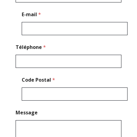
t
a
l
E-mail
*
N
o
m
Téléphone
*
Code Postal
*
Message