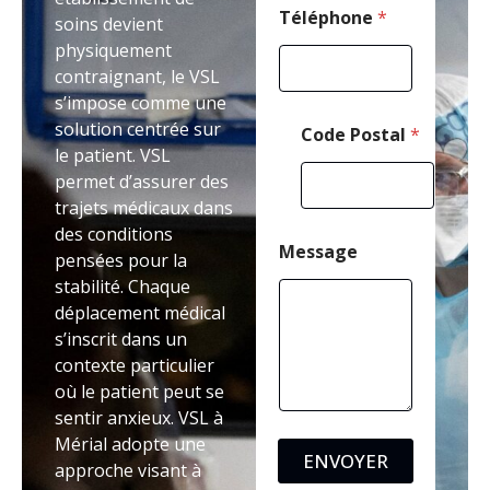
Téléphone
*
soins devient
physiquement
contraignant, le VSL
s’impose comme une
solution centrée sur
Code Postal
*
le patient. VSL
permet d’assurer des
trajets médicaux dans
des conditions
Message
pensées pour la
stabilité. Chaque
déplacement médical
s’inscrit dans un
contexte particulier
où le patient peut se
sentir anxieux. VSL à
Mérial adopte une
ENVOYER
approche visant à