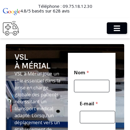
Téléphone :
09.75.18.12.30
4.8/5 basés sur 628 avis
VSL
À MÉRIAL
N
Nom
*
VSL à Mérial joue un
o
m
rôle essentiel dans la
*
prise en charge
*
globale des patients
nécessitant un
E-mail
*
transport médical
adapté. Lorsqu’un
déplacement vers un
établissement de