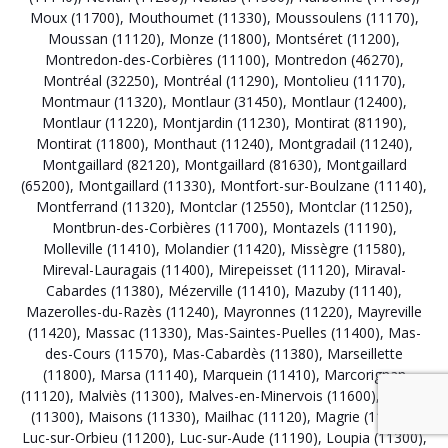
Moux (11700)
,
Mouthoumet (11330)
,
Moussoulens (11170)
,
Moussan (11120)
,
Monze (11800)
,
Montséret (11200)
,
Montredon-des-Corbières (11100)
,
Montredon (46270)
,
Montréal (32250)
,
Montréal (11290)
,
Montolieu (11170)
,
Montmaur (11320)
,
Montlaur (31450)
,
Montlaur (12400)
,
Montlaur (11220)
,
Montjardin (11230)
,
Montirat (81190)
,
Montirat (11800)
,
Monthaut (11240)
,
Montgradail (11240)
,
Montgaillard (82120)
,
Montgaillard (81630)
,
Montgaillard
(65200)
,
Montgaillard (11330)
,
Montfort-sur-Boulzane (11140)
,
Montferrand (11320)
,
Montclar (12550)
,
Montclar (11250)
,
Montbrun-des-Corbières (11700)
,
Montazels (11190)
,
Molleville (11410)
,
Molandier (11420)
,
Missègre (11580)
,
Mireval-Lauragais (11400)
,
Mirepeisset (11120)
,
Miraval-
Cabardes (11380)
,
Mézerville (11410)
,
Mazuby (11140)
,
Mazerolles-du-Razès (11240)
,
Mayronnes (11220)
,
Mayreville
(11420)
,
Massac (11330)
,
Mas-Saintes-Puelles (11400)
,
Mas-
des-Cours (11570)
,
Mas-Cabardès (11380)
,
Marseillette
(11800)
,
Marsa (11140)
,
Marquein (11410)
,
Marcorignan
(11120)
,
Malviès (11300)
,
Malves-en-Minervois (11600)
,
Malras
(11300)
,
Maisons (11330)
,
Mailhac (11120)
,
Magrie (11300)
,
Luc-sur-Orbieu (11200)
,
Luc-sur-Aude (11190)
,
Loupia (11300)
,