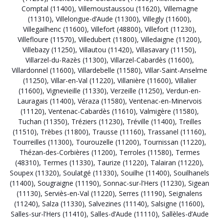
Comptal (11400)
,
Villemoustaussou (11620)
,
Villemagne
(11310)
,
Villelongue-d’Aude (11300)
,
Villegly (11600)
,
Villegailhenc (11600)
,
Villefort (48800)
,
Villefort (11230)
,
Villefloure (11570)
,
Villedubert (11800)
,
Villedaigne (11200)
,
Villebazy (11250)
,
Villautou (11420)
,
Villasavary (11150)
,
Villarzel-du-Razès (11300)
,
Villarzel-Cabardès (11600)
,
Villardonnel (11600)
,
Villardebelle (11580)
,
Villar-Saint-Anselme
(11250)
,
Villar-en-Val (11220)
,
Villanière (11600)
,
Villalier
(11600)
,
Vignevieille (11330)
,
Verzeille (11250)
,
Verdun-en-
Lauragais (11400)
,
Véraza (11580)
,
Ventenac-en-Minervois
(11120)
,
Ventenac-Cabardès (11610)
,
Valmigère (11580)
,
Tuchan (11350)
,
Tréziers (11230)
,
Tréville (11400)
,
Treilles
(11510)
,
Trèbes (11800)
,
Trausse (11160)
,
Trassanel (11160)
,
Tourreilles (11300)
,
Tourouzelle (11200)
,
Tournissan (11220)
,
Thézan-des-Corbières (11200)
,
Terroles (11580)
,
Termes
(48310)
,
Termes (11330)
,
Taurize (11220)
,
Talairan (11220)
,
Soupex (11320)
,
Soulatgé (11330)
,
Souilhe (11400)
,
Souilhanels
(11400)
,
Sougraigne (11190)
,
Sonnac-sur-l’Hers (11230)
,
Sigean
(11130)
,
Serviès-en-Val (11220)
,
Serres (11190)
,
Seignalens
(11240)
,
Salza (11330)
,
Salvezines (11140)
,
Salsigne (11600)
,
Salles-sur-l’Hers (11410)
,
Salles-d’Aude (11110)
,
Sallèles-d’Aude