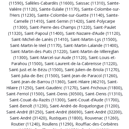
(11590)
,
Sallèles-Cabardès (11600)
,
Saissac (11310)
,
Sainte-
Valière (11120)
,
Sainte-Eulalie (11170)
,
Sainte-Colombe-sur-
l’Hers (11230)
,
Sainte-Colombe-sur-Guette (11140)
,
Sainte-
Camelle (11410)
,
Saint-Sernin (11420)
,
Saint-Polycarpe
(11300)
,
Saint-Pierre-des-Champs (11220)
,
Saint-Paulet
(11320)
,
Saint-Papoul (11400)
,
Saint-Nazaire-d’Aude (11120)
,
Saint-Michel-de-Lanès (11410)
,
Saint-Martin-Lys (11500)
,
Saint-Martin-le-Vieil (11170)
,
Saint-Martin-Lalande (11400)
,
Saint-Martin-des-Puits (11220)
,
Saint-Martin-de-Villereglan
(11300)
,
Saint-Marcel-sur-Aude (11120)
,
Saint-Louis-et-
Parahou (11500)
,
Saint-Laurent-de-la-Cabrerisse (11220)
,
Saint-Just-et-le-Bézu (11500)
,
Saint-Julien-de-Briola (11270)
,
Saint-Julia-de-Bec (11500)
,
Saint-Jean-de-Paracol (11260)
,
Saint-Jean-de-Barrou (11360)
,
Saint-Hilaire (46210)
,
Saint-
Hilaire (11250)
,
Saint-Gaudéric (11270)
,
Saint-Frichoux (11800)
,
Saint-Ferriol (11500)
,
Saint-Denis (30500)
,
Saint-Denis (11310)
,
Saint-Couat-du-Razès (11300)
,
Saint-Couat-d’Aude (11700)
,
Saint-Benoît (11230)
,
Saint-André-de-Roquelongue (11200)
,
Saint-André (81250)
,
Saint-André (66690)
,
Saint-André (32200)
,
Saint-André (31420)
,
Rustiques (11800)
,
Rouvenac (11260)
,
Routier (11240)
,
Roullens (11290)
,
Rouffiac-des-Corbières