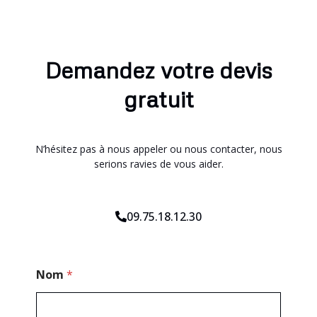
Demandez votre devis
gratuit
N’hésitez pas à nous appeler ou nous contacter, nous
serions ravies de vous aider.
09.75.18.12.30
*
Nom
*
P
o
s