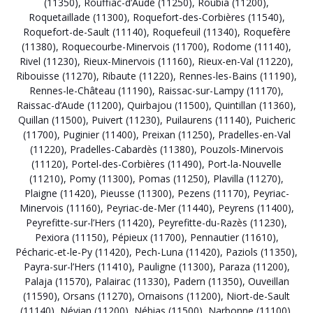
(11350)
,
Rouffiac-d’Aude (11250)
,
Roubia (11200)
,
Roquetaillade (11300)
,
Roquefort-des-Corbières (11540)
,
Roquefort-de-Sault (11140)
,
Roquefeuil (11340)
,
Roquefère
(11380)
,
Roquecourbe-Minervois (11700)
,
Rodome (11140)
,
Rivel (11230)
,
Rieux-Minervois (11160)
,
Rieux-en-Val (11220)
,
Ribouisse (11270)
,
Ribaute (11220)
,
Rennes-les-Bains (11190)
,
Rennes-le-Château (11190)
,
Raissac-sur-Lampy (11170)
,
Raissac-d’Aude (11200)
,
Quirbajou (11500)
,
Quintillan (11360)
,
Quillan (11500)
,
Puivert (11230)
,
Puilaurens (11140)
,
Puicheric
(11700)
,
Puginier (11400)
,
Preixan (11250)
,
Pradelles-en-Val
(11220)
,
Pradelles-Cabardès (11380)
,
Pouzols-Minervois
(11120)
,
Portel-des-Corbières (11490)
,
Port-la-Nouvelle
(11210)
,
Pomy (11300)
,
Pomas (11250)
,
Plavilla (11270)
,
Plaigne (11420)
,
Pieusse (11300)
,
Pezens (11170)
,
Peyriac-
Minervois (11160)
,
Peyriac-de-Mer (11440)
,
Peyrens (11400)
,
Peyrefitte-sur-l’Hers (11420)
,
Peyrefitte-du-Razès (11230)
,
Pexiora (11150)
,
Pépieux (11700)
,
Pennautier (11610)
,
Pécharic-et-le-Py (11420)
,
Pech-Luna (11420)
,
Paziols (11350)
,
Payra-sur-l’Hers (11410)
,
Pauligne (11300)
,
Paraza (11200)
,
Palaja (11570)
,
Palairac (11330)
,
Padern (11350)
,
Ouveillan
(11590)
,
Orsans (11270)
,
Ornaisons (11200)
,
Niort-de-Sault
(11140)
,
Névian (11200)
,
Nébias (11500)
,
Narbonne (11100)
,