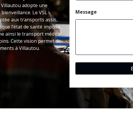
 à Villautou adopte une
Message
bienveillance. Le VSL
tée aux transports assis,
rsque l’état de santé impose
e ainsi le transport médical
oins. Cette vision permet de
ements à Villautou.