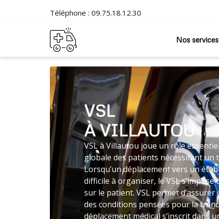
Téléphone :
09.75.18.12.30
Nos services
VSL
À VILLAUTOU
VSL à Villautou joue un rôle essentie
globale des patients nécessitant un 
Lorsqu’un déplacement vers un établ
difficile à organiser, le VSL s’impos
sur le patient. VSL permet d’assurer
des conditions pensées pour la tranqu
déplacement médical s’inscrit dans un