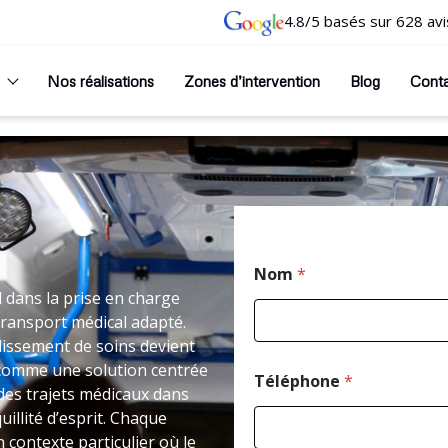
4.8/5 basés sur 628 avi
Nos réalisations
Zones d’intervention
Blog
Cont
Nom
*
l dans la prise en charge
transport médical adapté.
issement de soins devient
e comme une solution centrée
Téléphone
*
 des trajets médicaux dans
illité d’esprit. Chaque
 contexte particulier où le