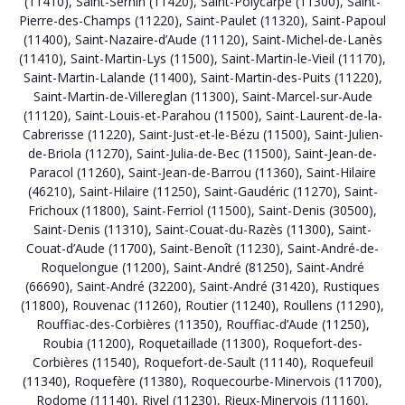
(11410)
,
Saint-Sernin (11420)
,
Saint-Polycarpe (11300)
,
Saint-
Pierre-des-Champs (11220)
,
Saint-Paulet (11320)
,
Saint-Papoul
(11400)
,
Saint-Nazaire-d’Aude (11120)
,
Saint-Michel-de-Lanès
(11410)
,
Saint-Martin-Lys (11500)
,
Saint-Martin-le-Vieil (11170)
,
Saint-Martin-Lalande (11400)
,
Saint-Martin-des-Puits (11220)
,
Saint-Martin-de-Villereglan (11300)
,
Saint-Marcel-sur-Aude
(11120)
,
Saint-Louis-et-Parahou (11500)
,
Saint-Laurent-de-la-
Cabrerisse (11220)
,
Saint-Just-et-le-Bézu (11500)
,
Saint-Julien-
de-Briola (11270)
,
Saint-Julia-de-Bec (11500)
,
Saint-Jean-de-
Paracol (11260)
,
Saint-Jean-de-Barrou (11360)
,
Saint-Hilaire
(46210)
,
Saint-Hilaire (11250)
,
Saint-Gaudéric (11270)
,
Saint-
Frichoux (11800)
,
Saint-Ferriol (11500)
,
Saint-Denis (30500)
,
Saint-Denis (11310)
,
Saint-Couat-du-Razès (11300)
,
Saint-
Couat-d’Aude (11700)
,
Saint-Benoît (11230)
,
Saint-André-de-
Roquelongue (11200)
,
Saint-André (81250)
,
Saint-André
(66690)
,
Saint-André (32200)
,
Saint-André (31420)
,
Rustiques
(11800)
,
Rouvenac (11260)
,
Routier (11240)
,
Roullens (11290)
,
Rouffiac-des-Corbières (11350)
,
Rouffiac-d’Aude (11250)
,
Roubia (11200)
,
Roquetaillade (11300)
,
Roquefort-des-
Corbières (11540)
,
Roquefort-de-Sault (11140)
,
Roquefeuil
(11340)
,
Roquefère (11380)
,
Roquecourbe-Minervois (11700)
,
Rodome (11140)
,
Rivel (11230)
,
Rieux-Minervois (11160)
,