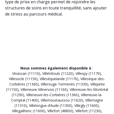
type de prise en charge permet de rejoindre les
structures de soins en toute tranquillité, sans ajouter
de stress au parcours médical.
Nous sommes également disponible à
:
Vinassan (11110)
,
Villetritouls (11220)
,
Villespy (11170)
,
Villesiscle (11150)
,
Villesèquelande (11170)
,
Villesèque-des-
Corbières (11360)
,
Villerouge-Termenès (11330)
,
Villepinte
(11150)
,
Villeneuve-Minervois (11160)
,
Villeneuve-lès-Montréal
(11290)
,
Villeneuve-les-Corbières (11360)
,
Villeneuve-la-
Comptal (11400)
,
Villemoustaussou (11620)
,
Villemagne
(11310)
,
Villelongue-d’Aude (11300)
,
Villegly (11600)
,
Villegailhenc (11600)
,
Villefort (48800)
,
Villefort (11230)
,