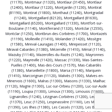
(11170)
,
Montmaur (11320)
,
Montlaur (31450)
,
Montlaur
(12400)
,
Montlaur (11220)
,
Montjardin (11230)
,
Montirat
(81190)
,
Montirat (11800)
,
Monthaut (11240)
,
Montgradail
(11240)
,
Montgaillard (82120)
,
Montgaillard (81630)
,
Montgaillard (65200)
,
Montgaillard (11330)
,
Montfort-sur-
Boulzane (11140)
,
Montferrand (11320)
,
Montclar (12550)
,
Montclar (11250)
,
Montbrun-des-Corbières (11700)
,
Montazels
(11190)
,
Molleville (11410)
,
Molandier (11420)
,
Missègre
(11580)
,
Mireval-Lauragais (11400)
,
Mirepeisset (11120)
,
Miraval-Cabardes (11380)
,
Mézerville (11410)
,
Mérial (11140)
,
Mazuby (11140)
,
Mazerolles-du-Razès (11240)
,
Mayronnes
(11220)
,
Mayreville (11420)
,
Massac (11330)
,
Mas-Saintes-
Puelles (11400)
,
Mas-des-Cours (11570)
,
Mas-Cabardès
(11380)
,
Marseillette (11800)
,
Marsa (11140)
,
Marquein
(11410)
,
Marcorignan (11120)
,
Malviès (11300)
,
Malves-en-
Minervois (11600)
,
Malras (11300)
,
Maisons (11330)
,
Mailhac
(11120)
,
Magrie (11300)
,
Luc-sur-Orbieu (11200)
,
Luc-sur-Aude
(11190)
,
Loupia (11300)
,
Limoux (11300)
,
Limousis (11600)
,
Lignairolles (11240)
,
Lézignan-Corbières (11200)
,
Leucate
(11370)
,
Leuc (11250)
,
Lespinassière (11160)
,
Les Martys
(11390)
,
Les Ilhes (11380)
,
Les Cassés (11320)
,
Les Brunels