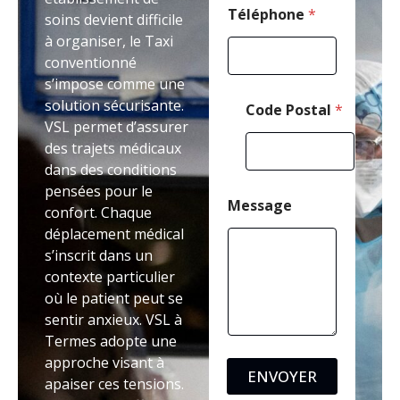
i
Téléphone
*
soins devient difficile
l
à organiser, le Taxi
conventionné
s’impose comme une
solution sécurisante.
Code Postal
*
VSL permet d’assurer
des trajets médicaux
dans des conditions
pensées pour le
Message
confort. Chaque
déplacement médical
s’inscrit dans un
contexte particulier
où le patient peut se
sentir anxieux. VSL à
Termes adopte une
approche visant à
ENVOYER
apaiser ces tensions.