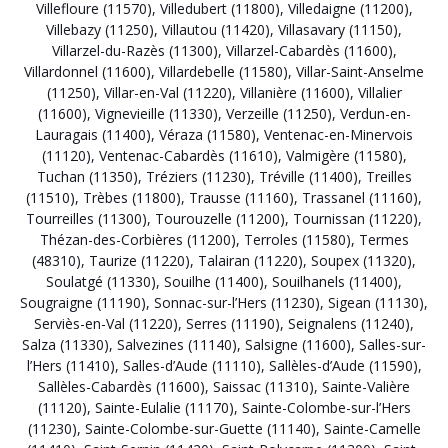
Villefloure (11570)
,
Villedubert (11800)
,
Villedaigne (11200)
,
Villebazy (11250)
,
Villautou (11420)
,
Villasavary (11150)
,
Villarzel-du-Razès (11300)
,
Villarzel-Cabardès (11600)
,
Villardonnel (11600)
,
Villardebelle (11580)
,
Villar-Saint-Anselme
(11250)
,
Villar-en-Val (11220)
,
Villanière (11600)
,
Villalier
(11600)
,
Vignevieille (11330)
,
Verzeille (11250)
,
Verdun-en-
Lauragais (11400)
,
Véraza (11580)
,
Ventenac-en-Minervois
(11120)
,
Ventenac-Cabardès (11610)
,
Valmigère (11580)
,
Tuchan (11350)
,
Tréziers (11230)
,
Tréville (11400)
,
Treilles
(11510)
,
Trèbes (11800)
,
Trausse (11160)
,
Trassanel (11160)
,
Tourreilles (11300)
,
Tourouzelle (11200)
,
Tournissan (11220)
,
Thézan-des-Corbières (11200)
,
Terroles (11580)
,
Termes
(48310)
,
Taurize (11220)
,
Talairan (11220)
,
Soupex (11320)
,
Soulatgé (11330)
,
Souilhe (11400)
,
Souilhanels (11400)
,
Sougraigne (11190)
,
Sonnac-sur-l’Hers (11230)
,
Sigean (11130)
,
Serviès-en-Val (11220)
,
Serres (11190)
,
Seignalens (11240)
,
Salza (11330)
,
Salvezines (11140)
,
Salsigne (11600)
,
Salles-sur-
l’Hers (11410)
,
Salles-d’Aude (11110)
,
Sallèles-d’Aude (11590)
,
Sallèles-Cabardès (11600)
,
Saissac (11310)
,
Sainte-Valière
(11120)
,
Sainte-Eulalie (11170)
,
Sainte-Colombe-sur-l’Hers
(11230)
,
Sainte-Colombe-sur-Guette (11140)
,
Sainte-Camelle