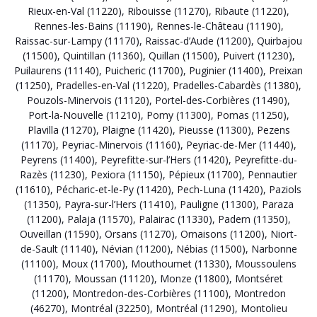
Rieux-en-Val (11220)
,
Ribouisse (11270)
,
Ribaute (11220)
,
Rennes-les-Bains (11190)
,
Rennes-le-Château (11190)
,
Raissac-sur-Lampy (11170)
,
Raissac-d’Aude (11200)
,
Quirbajou
(11500)
,
Quintillan (11360)
,
Quillan (11500)
,
Puivert (11230)
,
Puilaurens (11140)
,
Puicheric (11700)
,
Puginier (11400)
,
Preixan
(11250)
,
Pradelles-en-Val (11220)
,
Pradelles-Cabardès (11380)
,
Pouzols-Minervois (11120)
,
Portel-des-Corbières (11490)
,
Port-la-Nouvelle (11210)
,
Pomy (11300)
,
Pomas (11250)
,
Plavilla (11270)
,
Plaigne (11420)
,
Pieusse (11300)
,
Pezens
(11170)
,
Peyriac-Minervois (11160)
,
Peyriac-de-Mer (11440)
,
Peyrens (11400)
,
Peyrefitte-sur-l’Hers (11420)
,
Peyrefitte-du-
Razès (11230)
,
Pexiora (11150)
,
Pépieux (11700)
,
Pennautier
(11610)
,
Pécharic-et-le-Py (11420)
,
Pech-Luna (11420)
,
Paziols
(11350)
,
Payra-sur-l’Hers (11410)
,
Pauligne (11300)
,
Paraza
(11200)
,
Palaja (11570)
,
Palairac (11330)
,
Padern (11350)
,
Ouveillan (11590)
,
Orsans (11270)
,
Ornaisons (11200)
,
Niort-
de-Sault (11140)
,
Névian (11200)
,
Nébias (11500)
,
Narbonne
(11100)
,
Moux (11700)
,
Mouthoumet (11330)
,
Moussoulens
(11170)
,
Moussan (11120)
,
Monze (11800)
,
Montséret
(11200)
,
Montredon-des-Corbières (11100)
,
Montredon
(46270)
,
Montréal (32250)
,
Montréal (11290)
,
Montolieu