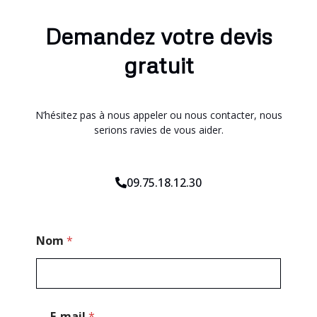
Demandez votre devis
gratuit
N’hésitez pas à nous appeler ou nous contacter, nous
serions ravies de vous aider.
09.75.18.12.30
*
Nom
*
C
o
d
e
E-mail
*