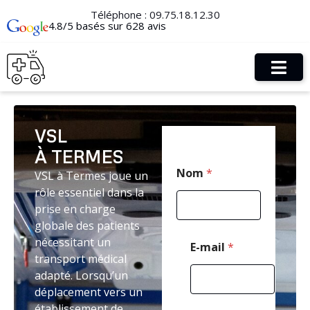
Téléphone :
09.75.18.12.30
4.8/5 basés sur 628 avis
VSL
À TERMES
M
Nom
*
VSL à Termes joue un
e
s
rôle essentiel dans la
s
prise en charge
a
globale des patients
g
e
nécessitant un
E-mail
*
*
transport médical
E
adapté. Lorsqu’un
-
déplacement vers un
m
a
établissement de