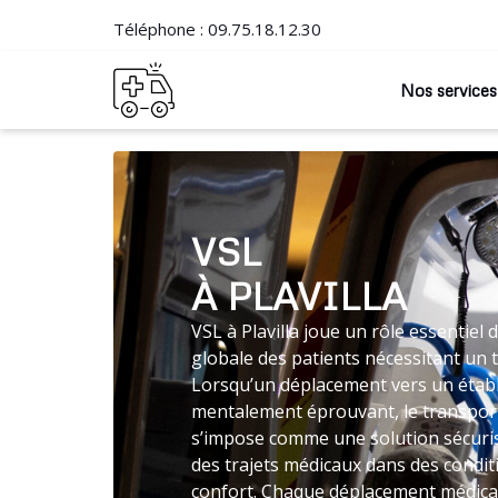
Téléphone :
09.75.18.12.30
Nos services
VSL
À PLAVILLA
VSL à Plavilla joue un rôle essentiel 
globale des patients nécessitant un 
Lorsqu’un déplacement vers un établ
mentalement éprouvant, le transpo
s’impose comme une solution sécuri
des trajets médicaux dans des condi
confort. Chaque déplacement médical 