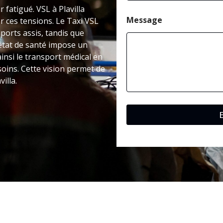
r fatigué. VSL à Plavilla
Message
 ces tensions. Le Taxi VSL
ports assis, tandis que
’état de santé impose un
insi le transport médical en
oins. Cette vision permet de
illa.