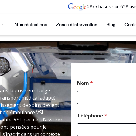
4.8/5 basés sur 628 avi
Nos réalisations
Zones d’intervention
Blog
Cont
Nom
*
dans la prise en charge
transport médical adapté.
issement de soins devient
rt en Ambulance VSL
Téléphone
*
sante. VSL permet d’assurer
tions pensées pour le
s’inscrit dans un contexte