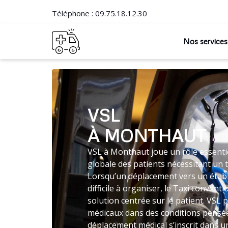
Téléphone :
09.75.18.12.30
Nos services
VSL
À MONTHAUT
VSL à Monthaut joue un rôle essentie
globale des patients nécessitant un 
Lorsqu’un déplacement vers un établ
difficile à organiser, le Taxi conve
solution centrée sur le patient. VSL 
médicaux dans des conditions pensée
déplacement médical s’inscrit dans un