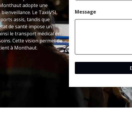
 à Monthaut adopte une
Message
bienveillance. Le Taxi VSL
ports assis, tandis que
’état de santé impose un
insi le transport médical en
oins. Cette vision permet de
tient à Monthaut.