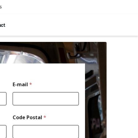
s
act
E-mail
*
Code Postal
*