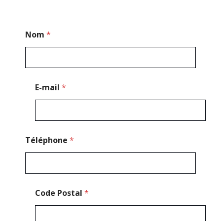
E
Nom
*
-
m
a
i
l
N
E-mail
*
o
m
E
-
m
a
Téléphone
*
i
l
Code Postal
*