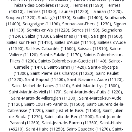
Thézan-des-Corbières (11200)
,
Terroles (11580)
,
Termes
(48310)
,
Termes (11330)
,
Taurize (11220)
,
Talairan (11220)
,
Soupex (11320)
,
Soulatgé (11330)
,
Souilhe (11400)
,
Souilhanels
(11400)
,
Sougraigne (11190)
,
Sonnac-sur-l’Hers (11230)
,
Sigean
(11130)
,
Serviès-en-Val (11220)
,
Serres (11190)
,
Seignalens
(11240)
,
Salza (11330)
,
Salvezines (11140)
,
Salsigne (11600)
,
Salles-sur-l’Hers (11410)
,
Salles-d’Aude (11110)
,
Sallèles-d’Aude
(11590)
,
Sallèles-Cabardès (11600)
,
Saissac (11310)
,
Sainte-
Valière (11120)
,
Sainte-Eulalie (11170)
,
Sainte-Colombe-sur-
l’Hers (11230)
,
Sainte-Colombe-sur-Guette (11140)
,
Sainte-
Camelle (11410)
,
Saint-Sernin (11420)
,
Saint-Polycarpe
(11300)
,
Saint-Pierre-des-Champs (11220)
,
Saint-Paulet
(11320)
,
Saint-Papoul (11400)
,
Saint-Nazaire-d’Aude (11120)
,
Saint-Michel-de-Lanès (11410)
,
Saint-Martin-Lys (11500)
,
Saint-Martin-le-Vieil (11170)
,
Saint-Martin-des-Puits (11220)
,
Saint-Martin-de-Villereglan (11300)
,
Saint-Marcel-sur-Aude
(11120)
,
Saint-Louis-et-Parahou (11500)
,
Saint-Laurent-de-la-
Cabrerisse (11220)
,
Saint-Just-et-le-Bézu (11500)
,
Saint-Julien-
de-Briola (11270)
,
Saint-Julia-de-Bec (11500)
,
Saint-Jean-de-
Paracol (11260)
,
Saint-Jean-de-Barrou (11360)
,
Saint-Hilaire
(46210)
,
Saint-Hilaire (11250)
,
Saint-Gaudéric (11270)
,
Saint-