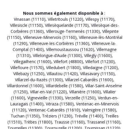
Nous sommes également disponible à
:
Vinassan (11110)
,
Villetritouls (11220)
,
Villespy (11170)
,
Villesiscle (11150)
,
Villesèquelande (11170)
,
Villesèque-des-
Corbières (11360)
,
Villerouge-Termenès (11330)
,
Villepinte
(11150)
,
Villeneuve-Minervois (11160)
,
Villeneuve-lès-Montréal
(11290)
,
Villeneuve-les-Corbières (11360)
,
Villeneuve-la-
Comptal (11400)
,
Villemoustaussou (11620)
,
Villemagne
(11310)
,
Villelongue-d’Aude (11300)
,
Villegly (11600)
,
Villegailhenc (11600)
,
Villefort (48800)
,
Villefort (11230)
,
Villefloure (11570)
,
Villedubert (11800)
,
Villedaigne (11200)
,
Villebazy (11250)
,
Villautou (11420)
,
Villasavary (11150)
,
Villarzel-du-Razès (11300)
,
Villarzel-Cabardès (11600)
,
Villardonnel (11600)
,
Villardebelle (11580)
,
Villar-Saint-Anselme
(11250)
,
Villar-en-Val (11220)
,
Villanière (11600)
,
Villalier
(11600)
,
Vignevieille (11330)
,
Verzeille (11250)
,
Verdun-en-
Lauragais (11400)
,
Véraza (11580)
,
Ventenac-en-Minervois
(11120)
,
Ventenac-Cabardès (11610)
,
Valmigère (11580)
,
Tuchan (11350)
,
Tréziers (11230)
,
Tréville (11400)
,
Treilles
(11510)
,
Trèbes (11800)
,
Trausse (11160)
,
Trassanel (11160)
,
Tourreilles (11300)
,
Tourouzelle (11200)
,
Tournissan (11220)
,