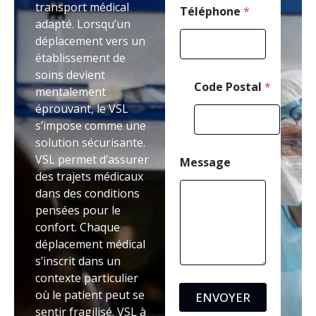
transport médical
Téléphone
*
adapté. Lorsqu’un
déplacement vers un
établissement de
soins devient
Code Postal
*
mentalement
éprouvant, le VSL
s’impose comme une
solution sécurisante.
VSL permet d’assurer
Message
des trajets médicaux
dans des conditions
pensées pour le
confort. Chaque
déplacement médical
s’inscrit dans un
contexte particulier
où le patient peut se
ENVOYER
sentir fragilisé. VSL à