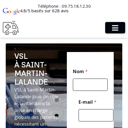
Téléphone :
09.75.18.12.30
4.8/5 basés sur 628 avis
VSL
À SAINT-
*
Nom
*
MARTIN-
N
o
LALANDE
m
*
VSL à Saint-Martin-
Lalande joue un rôle
E-mail
*
essentiel dans la
prise en charge
globale des patients
nécessitant un