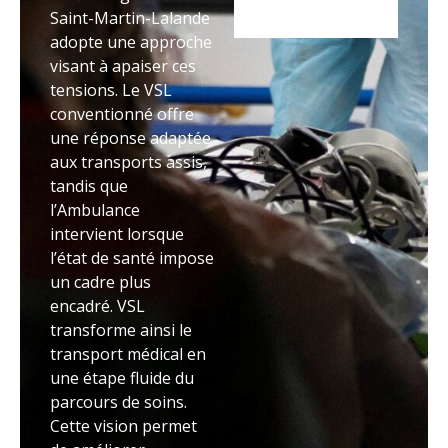
Saint-Martin-Lalande
adopte une approche
visant à apaiser ces
tensions. Le VSL
conventionné offre
une réponse adaptée
aux transports assis,
tandis que
l’Ambulance
intervient lorsque
l’état de santé impose
un cadre plus
encadré. VSL
transforme ainsi le
transport médical en
une étape fluide du
parcours de soins.
Cette vision permet