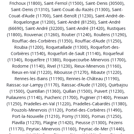
Frichoux (11800)
,
Saint-Ferriol (11500)
,
Saint-Denis (30500)
,
Saint-Denis (11310)
,
Saint-Couat-du-Razès (11300)
,
Saint-
Couat-d’Aude (11700)
,
Saint-Benoît (11230)
,
Saint-André-de-
Roquelongue (11200)
,
Saint-André (81250)
,
Saint-André
(66690)
,
Saint-André (32200)
,
Saint-André (31420)
,
Rustiques
(11800)
,
Rouvenac (11260)
,
Routier (11240)
,
Roullens (11290)
,
Rouffiac-des-Corbières (11350)
,
Rouffiac-d’Aude (11250)
,
Roubia (11200)
,
Roquetaillade (11300)
,
Roquefort-des-
Corbières (11540)
,
Roquefort-de-Sault (11140)
,
Roquefeuil
(11340)
,
Roquefère (11380)
,
Roquecourbe-Minervois (11700)
,
Rodome (11140)
,
Rivel (11230)
,
Rieux-Minervois (11160)
,
Rieux-en-Val (11220)
,
Ribouisse (11270)
,
Ribaute (11220)
,
Rennes-les-Bains (11190)
,
Rennes-le-Château (11190)
,
Raissac-sur-Lampy (11170)
,
Raissac-d’Aude (11200)
,
Quirbajou
(11500)
,
Quintillan (11360)
,
Quillan (11500)
,
Puivert (11230)
,
Puilaurens (11140)
,
Puicheric (11700)
,
Puginier (11400)
,
Preixan
(11250)
,
Pradelles-en-Val (11220)
,
Pradelles-Cabardès (11380)
,
Pouzols-Minervois (11120)
,
Portel-des-Corbières (11490)
,
Port-la-Nouvelle (11210)
,
Pomy (11300)
,
Pomas (11250)
,
Plavilla (11270)
,
Plaigne (11420)
,
Pieusse (11300)
,
Pezens
(11170)
,
Peyriac-Minervois (11160)
,
Peyriac-de-Mer (11440)
,