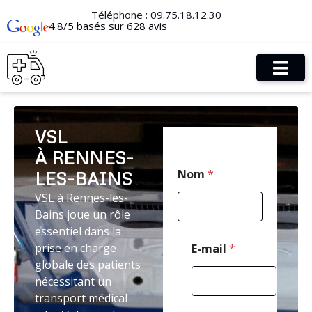
Téléphone :
09.75.18.12.30
4.8/5 basés sur 628 avis
VSL
À RENNES-
E
Nom
*
LES-BAINS
-
m
VSL à Rennes-les-
a
Bains joue un rôle
i
l
essentiel dans la
E
prise en charge
E-mail
*
-
globale des patients
m
nécessitant un
a
i
transport médical
l