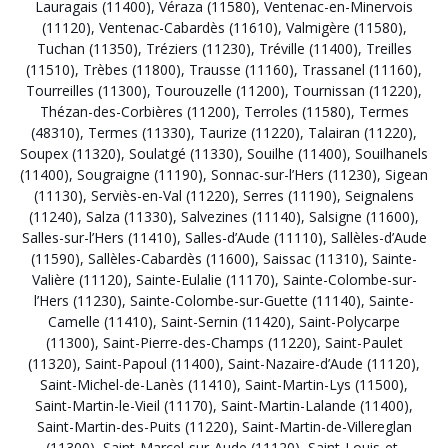
Lauragais (11400)
,
Véraza (11580)
,
Ventenac-en-Minervois
(11120)
,
Ventenac-Cabardès (11610)
,
Valmigère (11580)
,
Tuchan (11350)
,
Tréziers (11230)
,
Tréville (11400)
,
Treilles
(11510)
,
Trèbes (11800)
,
Trausse (11160)
,
Trassanel (11160)
,
Tourreilles (11300)
,
Tourouzelle (11200)
,
Tournissan (11220)
,
Thézan-des-Corbières (11200)
,
Terroles (11580)
,
Termes
(48310)
,
Termes (11330)
,
Taurize (11220)
,
Talairan (11220)
,
Soupex (11320)
,
Soulatgé (11330)
,
Souilhe (11400)
,
Souilhanels
(11400)
,
Sougraigne (11190)
,
Sonnac-sur-l’Hers (11230)
,
Sigean
(11130)
,
Serviès-en-Val (11220)
,
Serres (11190)
,
Seignalens
(11240)
,
Salza (11330)
,
Salvezines (11140)
,
Salsigne (11600)
,
Salles-sur-l’Hers (11410)
,
Salles-d’Aude (11110)
,
Sallèles-d’Aude
(11590)
,
Sallèles-Cabardès (11600)
,
Saissac (11310)
,
Sainte-
Valière (11120)
,
Sainte-Eulalie (11170)
,
Sainte-Colombe-sur-
l’Hers (11230)
,
Sainte-Colombe-sur-Guette (11140)
,
Sainte-
Camelle (11410)
,
Saint-Sernin (11420)
,
Saint-Polycarpe
(11300)
,
Saint-Pierre-des-Champs (11220)
,
Saint-Paulet
(11320)
,
Saint-Papoul (11400)
,
Saint-Nazaire-d’Aude (11120)
,
Saint-Michel-de-Lanès (11410)
,
Saint-Martin-Lys (11500)
,
Saint-Martin-le-Vieil (11170)
,
Saint-Martin-Lalande (11400)
,
Saint-Martin-des-Puits (11220)
,
Saint-Martin-de-Villereglan
(11300)
,
Saint-Marcel-sur-Aude (11120)
,
Saint-Louis-et-