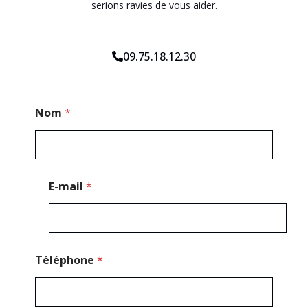
serions ravies de vous aider.
09.75.18.12.30
*
Nom
*
P
o
s
t
a
l
E-mail
*
Téléphone
*