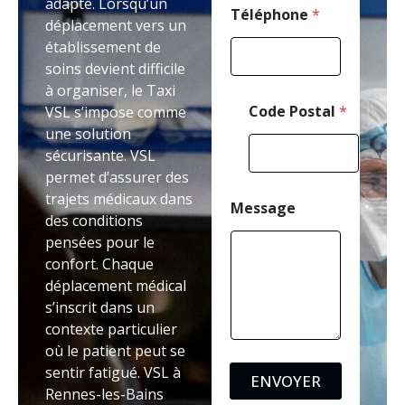
adapté. Lorsqu’un
C
Téléphone
*
déplacement vers un
o
établissement de
d
e
soins devient difficile
à organiser, le Taxi
Code Postal
*
VSL s’impose comme
une solution
sécurisante. VSL
permet d’assurer des
trajets médicaux dans
Message
des conditions
pensées pour le
confort. Chaque
déplacement médical
s’inscrit dans un
contexte particulier
où le patient peut se
sentir fatigué. VSL à
ENVOYER
Rennes-les-Bains