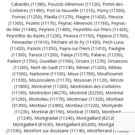
Cabardès (11380)
,
Pouzols-Minervois (11120)
,
Portel-des-
Corbières (11490)
,
Port-la-Nouvelle (11210)
,
Pomy (11300)
,
Pomas (11250)
,
Plavilla (11270)
,
Plaigne (11420)
,
Pieusse
(11300)
,
Pezens (11170)
,
Peyriac-Minervois (11160)
,
Peyriac-
de-Mer (11440)
,
Peyrens (11400)
,
Peyrefitte-sur-l’Hers (11420)
,
Peyrefitte-du-Razès (11230)
,
Pexiora (11150)
,
Pépieux (11700)
,
Pennautier (11610)
,
Pécharic-et-le-Py (11420)
,
Pech-Luna
(11420)
,
Paziols (11350)
,
Payra-sur-l’Hers (11410)
,
Pauligne
(11300)
,
Paraza (11200)
,
Palaja (11570)
,
Palairac (11330)
,
Padern (11350)
,
Ouveillan (11590)
,
Orsans (11270)
,
Ornaisons
(11200)
,
Niort-de-Sault (11140)
,
Névian (11200)
,
Nébias
(11500)
,
Narbonne (11100)
,
Moux (11700)
,
Mouthoumet
(11330)
,
Moussoulens (11170)
,
Moussan (11120)
,
Monze
(11800)
,
Montséret (11200)
,
Montredon-des-Corbières
(11100)
,
Montredon (46270)
,
Montréal (32250)
,
Montréal
(11290)
,
Montolieu (11170)
,
Montmaur (11320)
,
Montlaur
(31450)
,
Montlaur (12400)
,
Montlaur (11220)
,
Montjardin
(11230)
,
Montirat (81190)
,
Montirat (11800)
,
Monthaut
(11240)
,
Montgradail (11240)
,
Montgaillard (82120)
,
Montgaillard (81630)
,
Montgaillard (65200)
,
Montgaillard
(11330)
,
Montfort-sur-Boulzane (11140)
,
Montferrand (11320)
,