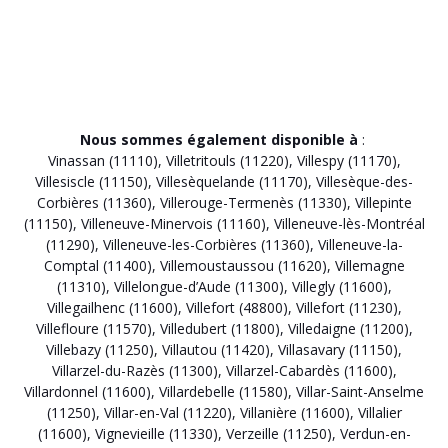
Nous sommes également disponible à
:
Vinassan (11110)
,
Villetritouls (11220)
,
Villespy (11170)
,
Villesiscle (11150)
,
Villesèquelande (11170)
,
Villesèque-des-
Corbières (11360)
,
Villerouge-Termenès (11330)
,
Villepinte
(11150)
,
Villeneuve-Minervois (11160)
,
Villeneuve-lès-Montréal
(11290)
,
Villeneuve-les-Corbières (11360)
,
Villeneuve-la-
Comptal (11400)
,
Villemoustaussou (11620)
,
Villemagne
(11310)
,
Villelongue-d’Aude (11300)
,
Villegly (11600)
,
Villegailhenc (11600)
,
Villefort (48800)
,
Villefort (11230)
,
Villefloure (11570)
,
Villedubert (11800)
,
Villedaigne (11200)
,
Villebazy (11250)
,
Villautou (11420)
,
Villasavary (11150)
,
Villarzel-du-Razès (11300)
,
Villarzel-Cabardès (11600)
,
Villardonnel (11600)
,
Villardebelle (11580)
,
Villar-Saint-Anselme
(11250)
,
Villar-en-Val (11220)
,
Villanière (11600)
,
Villalier
(11600)
,
Vignevieille (11330)
,
Verzeille (11250)
,
Verdun-en-