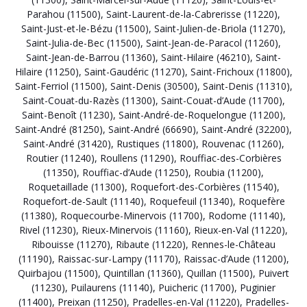
Parahou (11500)
,
Saint-Laurent-de-la-Cabrerisse (11220)
,
Saint-Just-et-le-Bézu (11500)
,
Saint-Julien-de-Briola (11270)
,
Saint-Julia-de-Bec (11500)
,
Saint-Jean-de-Paracol (11260)
,
Saint-Jean-de-Barrou (11360)
,
Saint-Hilaire (46210)
,
Saint-
Hilaire (11250)
,
Saint-Gaudéric (11270)
,
Saint-Frichoux (11800)
,
Saint-Ferriol (11500)
,
Saint-Denis (30500)
,
Saint-Denis (11310)
,
Saint-Couat-du-Razès (11300)
,
Saint-Couat-d’Aude (11700)
,
Saint-Benoît (11230)
,
Saint-André-de-Roquelongue (11200)
,
Saint-André (81250)
,
Saint-André (66690)
,
Saint-André (32200)
,
Saint-André (31420)
,
Rustiques (11800)
,
Rouvenac (11260)
,
Routier (11240)
,
Roullens (11290)
,
Rouffiac-des-Corbières
(11350)
,
Rouffiac-d’Aude (11250)
,
Roubia (11200)
,
Roquetaillade (11300)
,
Roquefort-des-Corbières (11540)
,
Roquefort-de-Sault (11140)
,
Roquefeuil (11340)
,
Roquefère
(11380)
,
Roquecourbe-Minervois (11700)
,
Rodome (11140)
,
Rivel (11230)
,
Rieux-Minervois (11160)
,
Rieux-en-Val (11220)
,
Ribouisse (11270)
,
Ribaute (11220)
,
Rennes-le-Château
(11190)
,
Raissac-sur-Lampy (11170)
,
Raissac-d’Aude (11200)
,
Quirbajou (11500)
,
Quintillan (11360)
,
Quillan (11500)
,
Puivert
(11230)
,
Puilaurens (11140)
,
Puicheric (11700)
,
Puginier
(11400)
,
Preixan (11250)
,
Pradelles-en-Val (11220)
,
Pradelles-