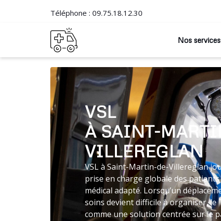
Téléphone :
09.75.18.12.30
Nos services
VSL
À SAINT-MARTI
VILLEREGLAN
VSL à Saint-Martin-de-Villereglan jou
prise en charge globale des patients
médical adapté. Lorsqu’un déplaceme
soins devient difficile à organiser, 
comme une solution centrée sur le p