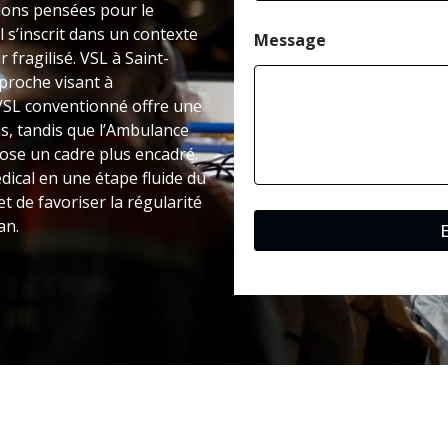
tions pensées pour le
s’inscrit dans un contexte
Message
r fragilisé. VSL à Saint-
proche visant à
VSL conventionné offre une
s, tandis que l’Ambulance
pose un cadre plus encadré.
dical en une étape fluide du
t de favoriser la régularité
an.