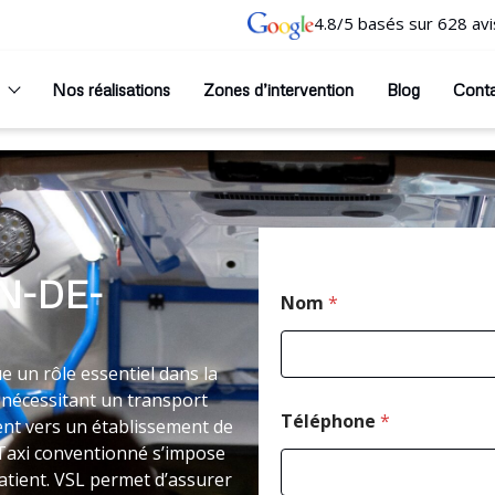
4.8/5 basés sur 628 avi
Nos réalisations
Zones d’intervention
Blog
Cont
N-DE-
Nom
*
e un rôle essentiel dans la
 nécessitant un transport
Téléphone
*
nt vers un établissement de
le Taxi conventionné s’impose
atient. VSL permet d’assurer