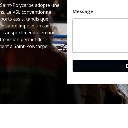
à Saint-Polycarpe adopte une
Message
ons. Le VSL conventionné
ports assis, tandis que
t de santé impose un cadre
e transport médical en une
tte vision permet de
ient à Saint-Polycarpe.