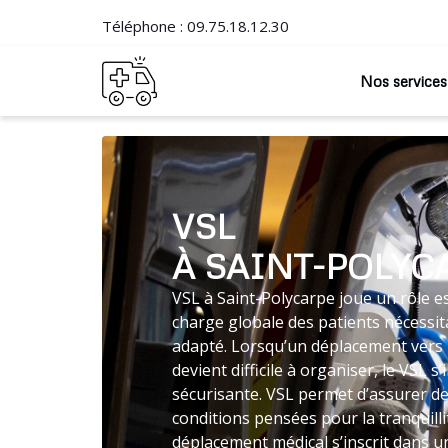
Téléphone :
09.75.18.12.30
Nos services
VSL
À SAINT-POLYC
VSL à Saint-Polycarpe joue un rôle es
charge globale des patients nécessit
adapté. Lorsqu’un déplacement vers 
devient difficile à organiser, le VSL
sécurisante. VSL permet d’assurer de
conditions pensées pour la tranquilli
déplacement médical s’inscrit dans un