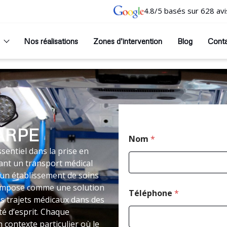
4.8/5 basés sur 628 avi
Nos réalisations
Zones d’intervention
Blog
Cont
ARPE
Nom
*
sentiel dans la prise en
ant un transport médical
un établissement de soins
 s’impose comme une solution
Téléphone
*
s trajets médicaux dans des
té d’esprit. Chaque
 contexte particulier où le