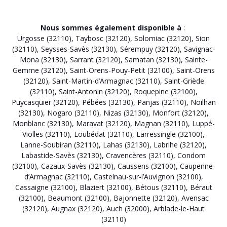
Nous sommes également disponible à
:
Urgosse (32110)
,
Taybosc (32120)
,
Solomiac (32120)
,
Sion
(32110)
,
Seysses-Savès (32130)
,
Sérempuy (32120)
,
Savignac-
Mona (32130)
,
Sarrant (32120)
,
Samatan (32130)
,
Sainte-
Gemme (32120)
,
Saint-Orens-Pouy-Petit (32100)
,
Saint-Orens
(32120)
,
Saint-Martin-d’Armagnac (32110)
,
Saint-Griède
(32110)
,
Saint-Antonin (32120)
,
Roquepine (32100)
,
Puycasquier (32120)
,
Pébées (32130)
,
Panjas (32110)
,
Noilhan
(32130)
,
Nogaro (32110)
,
Nizas (32130)
,
Monfort (32120)
,
Monblanc (32130)
,
Maravat (32120)
,
Magnan (32110)
,
Luppé-
Violles (32110)
,
Loubédat (32110)
,
Larressingle (32100)
,
Lanne-Soubiran (32110)
,
Lahas (32130)
,
Labrihe (32120)
,
Labastide-Savès (32130)
,
Cravencères (32110)
,
Condom
(32100)
,
Cazaux-Savès (32130)
,
Caussens (32100)
,
Caupenne-
d’Armagnac (32110)
,
Castelnau-sur-l’Auvignon (32100)
,
Cassaigne (32100)
,
Blaziert (32100)
,
Bétous (32110)
,
Béraut
(32100)
,
Beaumont (32100)
,
Bajonnette (32120)
,
Avensac
(32120)
,
Augnax (32120)
,
Auch (32000)
,
Arblade-le-Haut
(32110)