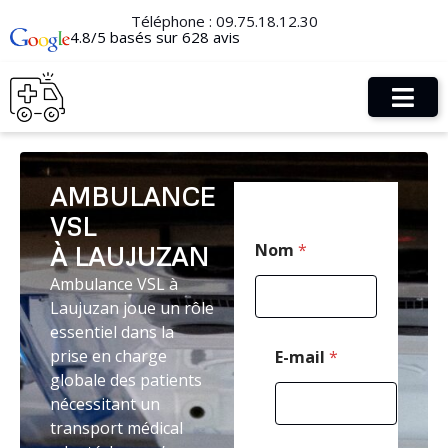
Téléphone :
09.75.18.12.30
4.8/5 basés sur 628 avis
AMBULANCE
VSL
N
Nom
*
À LAUJUZAN
o
m
Ambulance VSL à
T
Laujuzan joue un rôle
é
l
essentiel dans la
é
prise en charge
E-mail
*
p
globale des patients
h
nécessitant un
o
n
transport médical
e