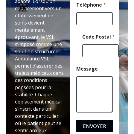
adapté. Lorsqu’un
*
Téléphone
*
déplacement vers un
établissement de
soins devient
mentalement
Code Postal
*
éprouvant, le VSL
s’impose comme une
solution structurée.
Ambulance VSL
permet d’assurer des
Message
trajets médicaux dans
des conditions
pensées pour la
stabilité. Chaque
déplacement médical
s’inscrit dans un
contexte particulier
où le patient peut se
ENVOYER
sentir anxieux.