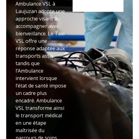
Ambulance VSL à
Laujuzan adopte une
approche visant à
accompagner avec
bienveillance. Le Taxi
VSL offre une
réponse adaptée aux
transports assis,
tandis que
l’Ambulance
intervient lorsque
l’état de santé impose
un cadre plus
encadré. Ambulance
VSL transforme ainsi
le transport médical
en une étape
maîtrisée du
parcours de soins.