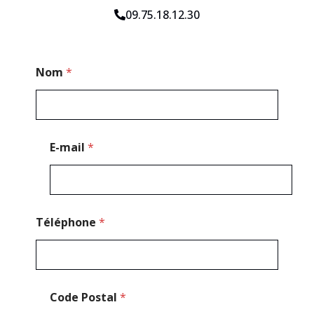
09.75.18.12.30
N
Nom
*
o
m
*
*
E-mail
*
Téléphone
*
Code Postal
*