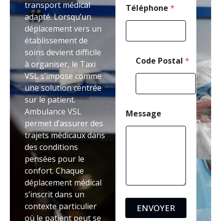
transport médical
Téléphone
*
adapté. Lorsqu’un
déplacement vers un
établissement de
soins devient difficile
Code Postal
*
à organiser, le Taxi
VSL s’impose comme
une solution centrée
sur le patient.
Ambulance VSL
Message
permet d’assurer des
trajets médicaux dans
des conditions
pensées pour le
confort. Chaque
déplacement médical
s’inscrit dans un
contexte particulier
ENVOYER
où le patient peut se