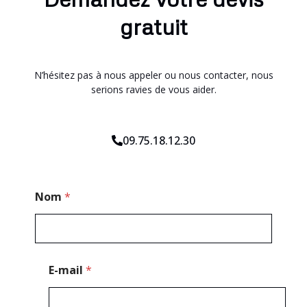
gratuit
N’hésitez pas à nous appeler ou nous contacter, nous
serions ravies de vous aider.
09.75.18.12.30
T
Nom
*
é
l
é
p
h
o
E-mail
*
n
e
*