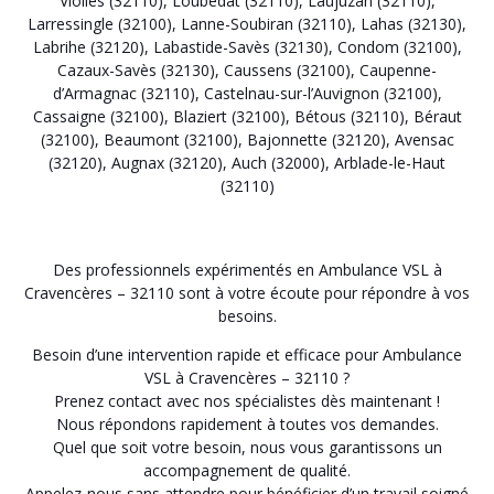
Violles (32110)
,
Loubédat (32110)
,
Laujuzan (32110)
,
Larressingle (32100)
,
Lanne-Soubiran (32110)
,
Lahas (32130)
,
Labrihe (32120)
,
Labastide-Savès (32130)
,
Condom (32100)
,
Cazaux-Savès (32130)
,
Caussens (32100)
,
Caupenne-
d’Armagnac (32110)
,
Castelnau-sur-l’Auvignon (32100)
,
Cassaigne (32100)
,
Blaziert (32100)
,
Bétous (32110)
,
Béraut
(32100)
,
Beaumont (32100)
,
Bajonnette (32120)
,
Avensac
(32120)
,
Augnax (32120)
,
Auch (32000)
,
Arblade-le-Haut
(32110)
Des professionnels expérimentés en Ambulance VSL à
Cravencères – 32110 sont à votre écoute pour répondre à vos
besoins.
Besoin d’une intervention rapide et efficace pour Ambulance
VSL à Cravencères – 32110 ?
Prenez contact avec nos spécialistes dès maintenant !
Nous répondons rapidement à toutes vos demandes.
Quel que soit votre besoin, nous vous garantissons un
accompagnement de qualité.
Appelez-nous sans attendre pour bénéficier d’un travail soigné