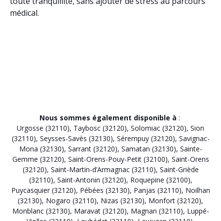
toute tranquillité, sans ajouter de stress au parcours
médical.
Nous sommes également disponible à
:
Urgosse (32110)
,
Taybosc (32120)
,
Solomiac (32120)
,
Sion
(32110)
,
Seysses-Savès (32130)
,
Sérempuy (32120)
,
Savignac-
Mona (32130)
,
Sarrant (32120)
,
Samatan (32130)
,
Sainte-
Gemme (32120)
,
Saint-Orens-Pouy-Petit (32100)
,
Saint-Orens
(32120)
,
Saint-Martin-d’Armagnac (32110)
,
Saint-Griède
(32110)
,
Saint-Antonin (32120)
,
Roquepine (32100)
,
Puycasquier (32120)
,
Pébées (32130)
,
Panjas (32110)
,
Noilhan
(32130)
,
Nogaro (32110)
,
Nizas (32130)
,
Monfort (32120)
,
Monblanc (32130)
,
Maravat (32120)
,
Magnan (32110)
,
Luppé-