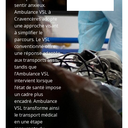
sentir anxieux.
Ambulance VSL à
Cravencères adopte
une approche visant
à simplifier le
parcours. Le VSL
conventionné offre
une réponse adaptée
aux transports assis,
tandis que
l’Ambulance VSL
intervient lorsque
l’état de santé impose
un cadre plus
encadré. Ambulance
VSL transforme ainsi
le transport médical
en une étape