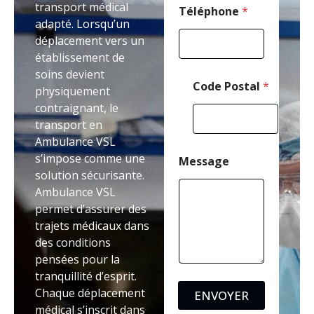
transport médical
l
Téléphone
*
adapté. Lorsqu’un
T
é
déplacement vers un
l
établissement de
é
soins devient
p
Code Postal
*
h
physiquement
o
contraignant, le
n
transport en
e
Ambulance VSL
s’impose comme une
Message
solution sécurisante.
Ambulance VSL
permet d’assurer des
trajets médicaux dans
des conditions
pensées pour la
tranquillité d’esprit.
Chaque déplacement
ENVOYER
médical s’inscrit dans