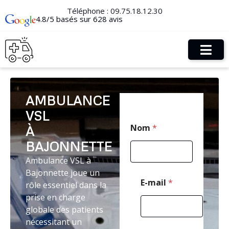
Téléphone :
09.75.18.12.30
4.8/5 basés sur 628 avis
AMBULANCE
VSL
M
Nom
*
À
e
s
BAJONNETTE
s
a
Ambulance VSL à
g
Bajonnette joue un
e
E-mail
*
rôle essentiel dans la
E
prise en charge
-
m
globale des patients
a
nécessitant un
i