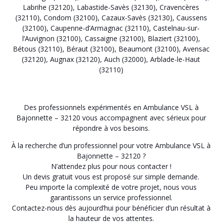
Labrihe (32120)
,
Labastide-Savès (32130)
,
Cravencères
(32110)
,
Condom (32100)
,
Cazaux-Savès (32130)
,
Caussens
(32100)
,
Caupenne-d’Armagnac (32110)
,
Castelnau-sur-
l’Auvignon (32100)
,
Cassaigne (32100)
,
Blaziert (32100)
,
Bétous (32110)
,
Béraut (32100)
,
Beaumont (32100)
,
Avensac
(32120)
,
Augnax (32120)
,
Auch (32000)
,
Arblade-le-Haut
(32110)
Des professionnels expérimentés en Ambulance VSL à
Bajonnette – 32120 vous accompagnent avec sérieux pour
répondre à vos besoins.
À la recherche d’un professionnel pour votre Ambulance VSL à
Bajonnette – 32120 ?
N’attendez plus pour nous contacter !
Un devis gratuit vous est proposé sur simple demande.
Peu importe la complexité de votre projet, nous vous
garantissons un service professionnel.
Contactez-nous dès aujourd’hui pour bénéficier d’un résultat à
la hauteur de vos attentes.