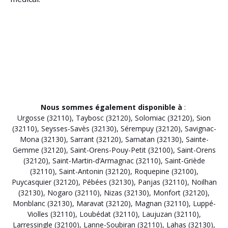
Nous sommes également disponible à
:
Urgosse (32110)
,
Taybosc (32120)
,
Solomiac (32120)
,
Sion
(32110)
,
Seysses-Savès (32130)
,
Sérempuy (32120)
,
Savignac-
Mona (32130)
,
Sarrant (32120)
,
Samatan (32130)
,
Sainte-
Gemme (32120)
,
Saint-Orens-Pouy-Petit (32100)
,
Saint-Orens
(32120)
,
Saint-Martin-d’Armagnac (32110)
,
Saint-Griède
(32110)
,
Saint-Antonin (32120)
,
Roquepine (32100)
,
Puycasquier (32120)
,
Pébées (32130)
,
Panjas (32110)
,
Noilhan
(32130)
,
Nogaro (32110)
,
Nizas (32130)
,
Monfort (32120)
,
Monblanc (32130)
,
Maravat (32120)
,
Magnan (32110)
,
Luppé-
Violles (32110)
,
Loubédat (32110)
,
Laujuzan (32110)
,
Larressingle (32100)
,
Lanne-Soubiran (32110)
,
Lahas (32130)
,