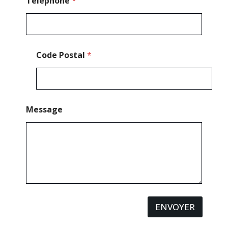
s
Téléphone
*
a
g
e
*
Code Postal
*
Message
ENVOYER