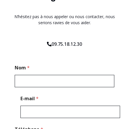
N’hésitez pas à nous appeler ou nous contacter, nous
serions ravies de vous aider.
09.75.18.12.30
T
Nom
*
é
l
é
p
h
o
E-mail
*
n
e
M
e
s