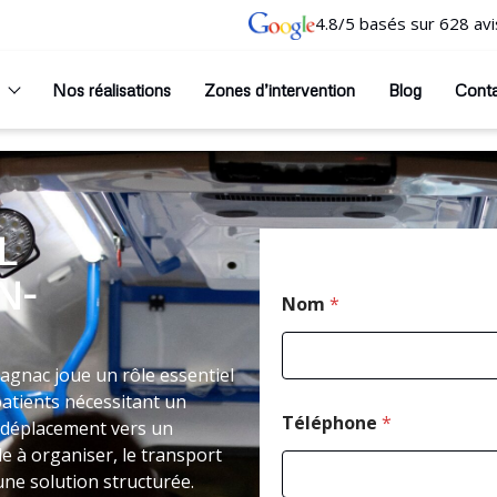
4.8/5 basés sur 628 avi
Nos réalisations
Zones d’intervention
Blog
Cont
L
N-
Nom
*
gnac joue un rôle essentiel
patients nécessitant un
Téléphone
*
 déplacement vers un
le à organiser, le transport
e solution structurée.