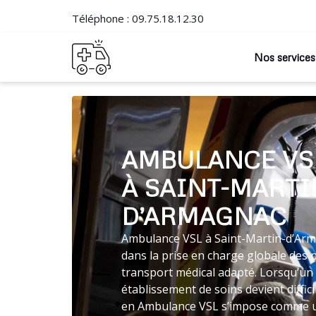
Téléphone :
09.75.18.12.30
Nos services
AMBULANCE VS
À SAINT-MARTI
D’ARMAGNAC
Ambulance VSL à Saint-Martin-d’Arma
dans la prise en charge globale des 
transport médical adapté. Lorsqu’un
établissement de soins devient diffici
en Ambulance VSL s’impose comme un