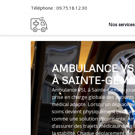
Téléphone :
09.75.18.12.30
Nos services
AMBULANCE VS
À SAINTE-GEM
Ambulance VSL à Sainte-Gemme joue u
prise en charge globale des patients
médical adapté. Lorsqu’un déplaceme
soins devient physiquement contraig
comme une solution sécurisante. A
d’assurer des trajets médicaux dans
la stabilité. Chaque déplacement médi