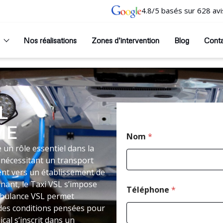
4.8/5 basés sur 628 avi
Nos réalisations
Zones d’intervention
Blog
Cont
L
ME
P
Nom
*
o
s
n rôle essentiel dans la
t
 nécessitant un transport
a
nt vers un établissement de
l
nant, le Taxi VSL s’impose
*
Téléphone
*
*
mbulance VSL permet
 des conditions pensées pour
cal s’inscrit dans un