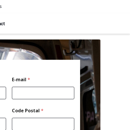
s
act
E-mail
*
Code Postal
*