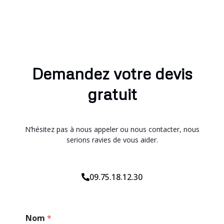
Demandez votre devis
gratuit
N’hésitez pas à nous appeler ou nous contacter, nous
serions ravies de vous aider.
09.75.18.12.30
M
Nom
*
e