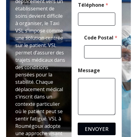
déplacement vers un
Téléphone
*
établissement de
soins devient difficile
à organiser, le Taxi
VSL s’impose comme
Code Postal
*
une solution centrée
sur le patient. VSL
permet d’assurer des
trajets médicaux dans
des conditions
Message
pensées pour la
stabilité. Chaque
déplacement médical
s’inscrit dans un
contexte particulier
où le patient peut se
sentir fatigué. VSL à
Roumégoux adopte
ENVOYER
une approche visant