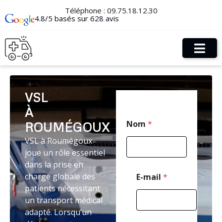
Téléphone :
09.75.18.12.30
4.8/5 basés sur 628 avis
VSL
À
N
Nom
*
ROUMÉGOUX
o
m
VSL à Roumégoux
*
joue un rôle essentiel
*
dans la prise en
charge globale des
E-mail
*
patients nécessitant
un transport médical
adapté. Lorsqu’un