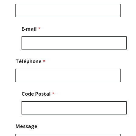
s
s
a
g
e
E-mail
*
*
*
Téléphone
*
Code Postal
*
Message