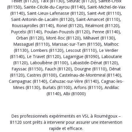
Teillet (81120)
,
Taïx (81130)
,
Sieurac (81120)
,
Sainte-Croix
(81150)
,
Sainte-Cécile-du-Cayrou (81140)
,
Saint-Michel-de-Vax
(81140)
,
Saint-Lieux-Lafenasse (81120)
,
Saint-Avit (81110)
,
Saint-Antonin-de-Lacalm (81120)
,
Saint-Amancet (81110)
,
Roussayrolles (81140)
,
Ronel (81120)
,
Réalmont (81120)
,
Puycelsi (81140)
,
Poulan-Pouzols (81120)
,
Penne (81140)
,
Orban (81120)
,
Mont-Roc (81120)
,
Milhavet (81130)
,
Massaguel (81110)
,
Marssac-sur-Tarn (81150)
,
Mailhoc
(81130)
,
Lombers (81120)
,
Lescout (81110)
,
Le Verdier
(81140)
,
Le Travet (81120)
,
Lagarrigue (81090)
,
Laboutarie
(81120)
,
Laboulbène (81100)
,
Labastide-Dénat (81120)
,
Fayssac (81150)
,
Fauch (81120)
,
Dourgne (81110)
,
Dénat
(81120)
,
Castres (81100)
,
Castelnau-de-Montmiral (81140)
,
Campagnac (81140)
,
Cahuzac-sur-Vère (81140)
,
Cagnac-les-
Mines (81130)
,
Burlats (81100)
,
Arfons (81110)
,
Andillac
(81140)
,
Albi (81000)
Des professionnels expérimentés en VSL à Roumégoux –
81120 sont prêts à intervenir pour assurer une intervention
rapide et efficace.