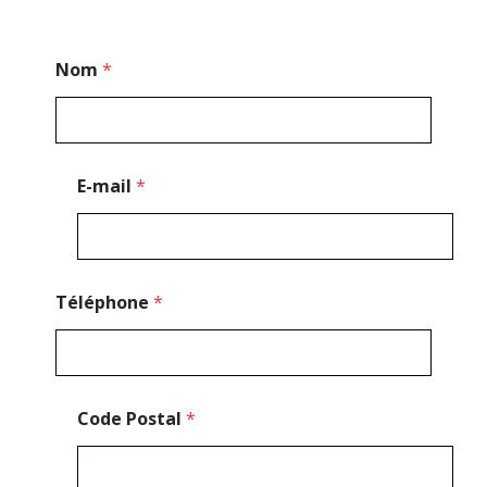
C
Nom
*
o
d
e
C
o
d
E-mail
*
e
N
o
m
Téléphone
*
Code Postal
*