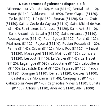
Nous sommes également disponible à
:
Villeneuve-sur-Vère (81130)
,
Vieux (81140)
,
Verdalle (81110)
,
Vaour (81140)
,
Valdurenque (81090)
,
Terre-Clapier (81120)
,
Teillet (81120)
,
Taïx (81130)
,
Sieurac (81120)
,
Sainte-Croix
(81150)
,
Sainte-Cécile-du-Cayrou (81140)
,
Saint-Michel-de-Vax
(81140)
,
Saint-Lieux-Lafenasse (81120)
,
Saint-Avit (81110)
,
Saint-Antonin-de-Lacalm (81120)
,
Saint-Amancet (81110)
,
Roussayrolles (81140)
,
Roumégoux (81120)
,
Ronel (81120)
,
Réalmont (81120)
,
Puycelsi (81140)
,
Poulan-Pouzols (81120)
,
Penne (81140)
,
Orban (81120)
,
Mont-Roc (81120)
,
Milhavet
(81130)
,
Massaguel (81110)
,
Mailhoc (81130)
,
Lombers
(81120)
,
Lescout (81110)
,
Le Verdier (81140)
,
Le Travet
(81120)
,
Lagarrigue (81090)
,
Laboutarie (81120)
,
Laboulbène
(81100)
,
Labastide-Dénat (81120)
,
Fayssac (81150)
,
Fauch
(81120)
,
Dourgne (81110)
,
Dénat (81120)
,
Castres (81100)
,
Castelnau-de-Montmiral (81140)
,
Campagnac (81140)
,
Cahuzac-sur-Vère (81140)
,
Cagnac-les-Mines (81130)
,
Burlats
(81100)
,
Arfons (81110)
,
Andillac (81140)
,
Albi (81000)