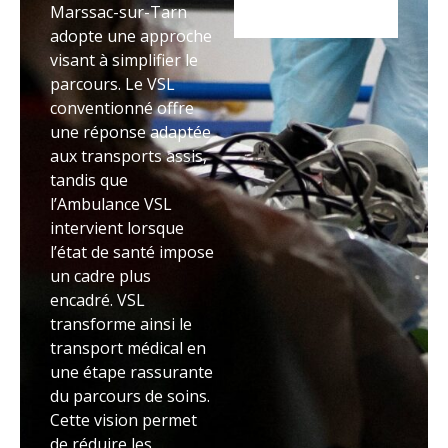
Marssac-sur-Tarn
adopte une approche
visant à simplifier le
parcours. Le VSL
conventionné offre
une réponse adaptée
aux transports assis,
tandis que
l’Ambulance VSL
intervient lorsque
l’état de santé impose
un cadre plus
encadré. VSL
transforme ainsi le
transport médical en
une étape rassurante
du parcours de soins.
Cette vision permet
de réduire les