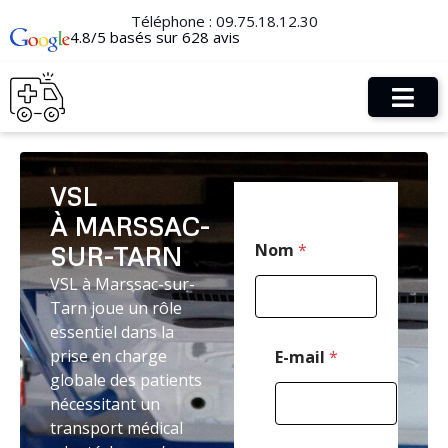
Téléphone :
09.75.18.12.30
4.8/5 basés sur 628 avis
VSL
À MARSSAC-
N
Nom
*
SUR-TARN
o
m
VSL à Marssac-sur-
C
Tarn joue un rôle
o
d
essentiel dans la
e
prise en charge
E-mail
*
T
globale des patients
é
nécessitant un
l
é
transport médical
p