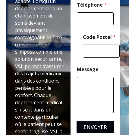
adapté. Lorsqu’un
h
Téléphone
*
déplacement vers un
o
établissement de
n
e
soins devient
physiquement
Code Postal
*
contraignant, le Taxi
conventionné
s’impose comme une
solution sécurisante.
VSL permet d’assurer
Message
des trajets médicaux
dans des conditions
pensées pour le
confort. Chaque
déplacement médical
s’inscrit dans un
contexte particulier
où le patient peut se
ENVOYER
sentir fragilisé. VSL à