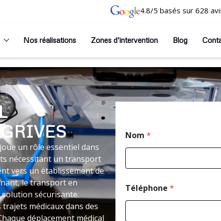
4.8/5 basés sur 628 avi
Nos réalisations
Zones d’intervention
Blog
Cont
L
EGRIVES
Nom
*
oue un rôle essentiel dans
nts nécessitant un transport
nt vers un établissement de
nant, le transport en
Téléphone
*
olution sécurisante.
 trajets médicaux dans des
 Chaque déplacement médical