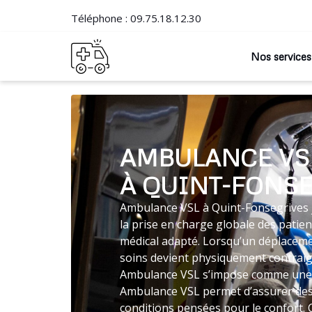
Téléphone :
09.75.18.12.30
Nos services
AMBULANCE VS
À QUINT-FONS
Ambulance VSL à Quint-Fonsegrives j
la prise en charge globale des patie
médical adapté. Lorsqu’un déplaceme
soins devient physiquement contraig
Ambulance VSL s’impose comme une s
Ambulance VSL permet d’assurer des
conditions pensées pour le confort.