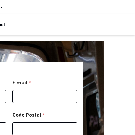
s
act
N
E-mail
*
o
m
*
*
Code Postal
*