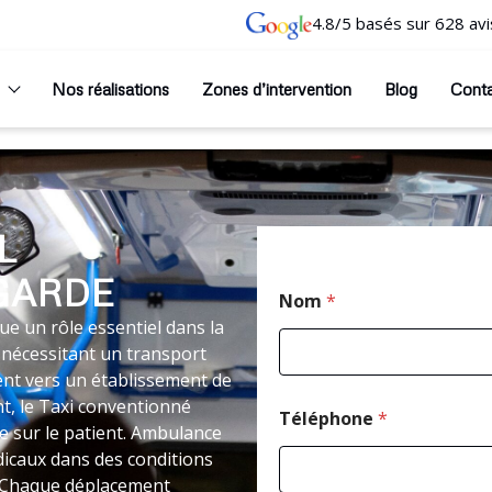
4.8/5 basés sur 628 avi
Nos réalisations
Zones d’intervention
Blog
Cont
L
GARDE
Nom
*
e un rôle essentiel dans la
 nécessitant un transport
nt vers un établissement de
t, le Taxi conventionné
Téléphone
*
 sur le patient. Ambulance
dicaux dans des conditions
t. Chaque déplacement