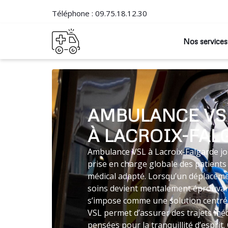
Téléphone :
09.75.18.12.30
Nos services
AMBULANCE VS
À LACROIX-FAL
Ambulance VSL à Lacroix-Falgarde jou
prise en charge globale des patients
médical adapté. Lorsqu’un déplaceme
soins devient mentalement éprouvan
s’impose comme une solution centrée
VSL permet d’assurer des trajets mé
pensées pour la tranquillité d’espri