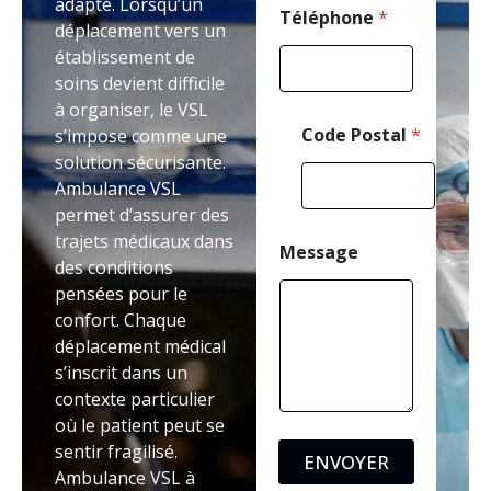
adapté. Lorsqu’un
p
Téléphone
*
déplacement vers un
h
établissement de
o
n
soins devient difficile
e
à organiser, le VSL
Code Postal
*
s’impose comme une
solution sécurisante.
Ambulance VSL
permet d’assurer des
trajets médicaux dans
Message
des conditions
pensées pour le
confort. Chaque
déplacement médical
s’inscrit dans un
contexte particulier
où le patient peut se
sentir fragilisé.
ENVOYER
Ambulance VSL à