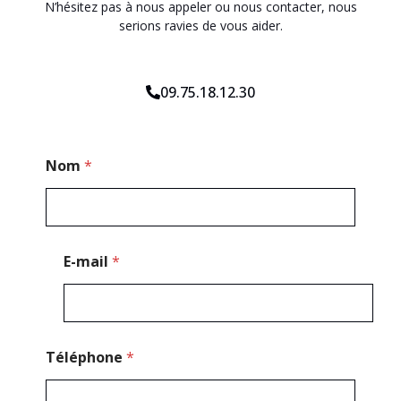
N’hésitez pas à nous appeler ou nous contacter, nous
serions ravies de vous aider.
09.75.18.12.30
P
Nom
*
o
s
t
a
l
E
E-mail
*
-
m
a
i
l
*
Téléphone
*