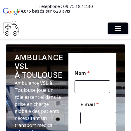
Téléphone :
09.75.18.12.30
4.8/5 basés sur 628 avis
AMBULANCE
VSL
C
Nom
*
À TOULOUSE
o
d
Ambulance VSL à
e
Toulouse joue un
C
o
rôle essentiel dans la
d
prise en charge
E-mail
*
e
globale des patients
T
nécessitant un
é
l
transport médical
é