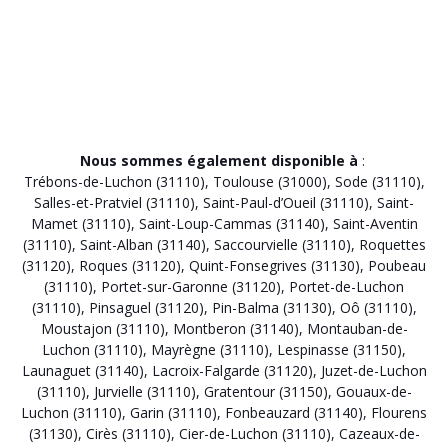
Nous sommes également disponible à
:
Trébons-de-Luchon (31110)
,
Toulouse (31000)
,
Sode (31110)
,
Salles-et-Pratviel (31110)
,
Saint-Paul-d’Oueil (31110)
,
Saint-
Mamet (31110)
,
Saint-Loup-Cammas (31140)
,
Saint-Aventin
(31110)
,
Saint-Alban (31140)
,
Saccourvielle (31110)
,
Roquettes
(31120)
,
Roques (31120)
,
Quint-Fonsegrives (31130)
,
Poubeau
(31110)
,
Portet-sur-Garonne (31120)
,
Portet-de-Luchon
(31110)
,
Pinsaguel (31120)
,
Pin-Balma (31130)
,
Oô (31110)
,
Moustajon (31110)
,
Montberon (31140)
,
Montauban-de-
Luchon (31110)
,
Mayrègne (31110)
,
Lespinasse (31150)
,
Launaguet (31140)
,
Lacroix-Falgarde (31120)
,
Juzet-de-Luchon
(31110)
,
Jurvielle (31110)
,
Gratentour (31150)
,
Gouaux-de-
Luchon (31110)
,
Garin (31110)
,
Fonbeauzard (31140)
,
Flourens
(31130)
,
Cirès (31110)
,
Cier-de-Luchon (31110)
,
Cazeaux-de-