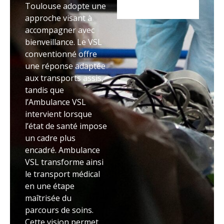
Toulouse adopte une
approche visant à
accompagner avec
bienveillance. Le VSL
conventionné offre
une réponse adaptée
aux transports assis,
tandis que
l’Ambulance VSL
intervient lorsque
l’état de santé impose
un cadre plus
encadré. Ambulance
VSL transforme ainsi
le transport médical
en une étape
maîtrisée du
parcours de soins.
Cette vision permet