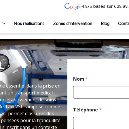
4.8/5 basés sur 628 avi
Nos réalisations
Zones d’intervention
Blog
Cont
L
Nom
*
e essentiel dans la prise en
ant un transport médical
un établissement de soins
 le Taxi VSL s’impose comme
Téléphone
*
VSL permet d’assurer des
 pensées pour la tranquillité
 s’inscrit dans un contexte