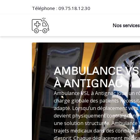
Téléphone :
09.75.18.12.30
Nos services
AMBULANCE VS
À ANTIGNAC
Ambulance VSL à Antignac joue un rôl
charge globale des patients nécessit
adapté. Lorsqu’un déplacement vers 
devient physiquement contraignant,
une solution structurée. Ambulance 
trajets médicaux dans des conditions
d’esprit. Chaque déplacement médical