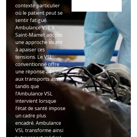
contexte particulier
où le patient peut se
sentir fatigué.
Ambulance VSL à
Saint-Mamet adopte
une approche visant
à apaiser ces
tensions. Le VSL
conventionné offre
une réponse adaptée
aux transports assis,
tandis que
l’Ambulance VSL
intervient lorsque
l’état de santé impose
un cadre plus
encadré. Ambulance
VSL transforme ainsi