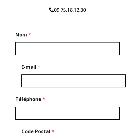
09.75.18.12.30
C
Nom
*
o
d
e
*
N
o
E-mail
*
m
Téléphone
*
Code Postal
*