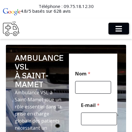
Téléphone :
09.75.18.12.30
4.8/5 basés sur 628 avis
AMBULANCE
VSL
*
Nom
*
À SAINT-
C
o
MAMET
d
e
Ambulance VSL à
C
Saint-Mamet joue un
o
E-mail
*
rôle essentiel dans la
d
prise en charge
e
globale des patients
nécessitant un