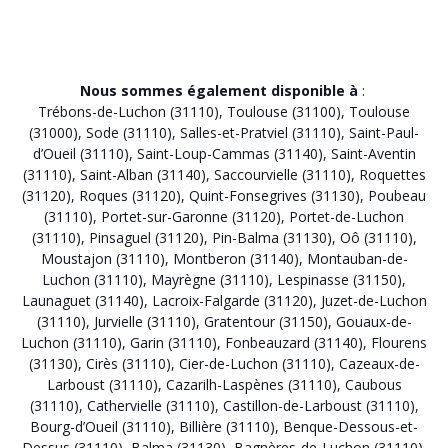
Nous sommes également disponible à
:
Trébons-de-Luchon (31110)
,
Toulouse (31100)
,
Toulouse
(31000)
,
Sode (31110)
,
Salles-et-Pratviel (31110)
,
Saint-Paul-
d’Oueil (31110)
,
Saint-Loup-Cammas (31140)
,
Saint-Aventin
(31110)
,
Saint-Alban (31140)
,
Saccourvielle (31110)
,
Roquettes
(31120)
,
Roques (31120)
,
Quint-Fonsegrives (31130)
,
Poubeau
(31110)
,
Portet-sur-Garonne (31120)
,
Portet-de-Luchon
(31110)
,
Pinsaguel (31120)
,
Pin-Balma (31130)
,
Oô (31110)
,
Moustajon (31110)
,
Montberon (31140)
,
Montauban-de-
Luchon (31110)
,
Mayrègne (31110)
,
Lespinasse (31150)
,
Launaguet (31140)
,
Lacroix-Falgarde (31120)
,
Juzet-de-Luchon
(31110)
,
Jurvielle (31110)
,
Gratentour (31150)
,
Gouaux-de-
Luchon (31110)
,
Garin (31110)
,
Fonbeauzard (31140)
,
Flourens
(31130)
,
Cirès (31110)
,
Cier-de-Luchon (31110)
,
Cazeaux-de-
Larboust (31110)
,
Cazarilh-Laspènes (31110)
,
Caubous
(31110)
,
Cathervielle (31110)
,
Castillon-de-Larboust (31110)
,
Bourg-d’Oueil (31110)
,
Billière (31110)
,
Benque-Dessous-et-
Dessus (31110)
,
Balma (31130)
,
Bagnères-de-Luchon (31110)
,