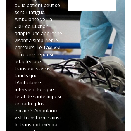
où le patient peut se
sentir fatigué.
Ambulance VSL à
Cier-de-Luchon
adopte une approche
visant à simplifier le
parcours. Le Taxi VSL
offre une réponse
adaptée aux
transports assis,
tandis que
l’Ambulance
intervient lorsque
l’état de santé impose
un cadre plus
encadré. Ambulance
VSL transforme ainsi
le transport médical