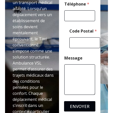
un transport médical
*
Téléphone
*
adapté. Lorsqu’un
déplacement vers un
établissement de
soins devient
Code Postal
*
mentalement
éprouvant, le Taxi
conventionné
s’impose comme une
solution structurée.
Message
Ambulance VSL
permet d’assurer des
trajets médicaux dans
des conditions
pensées pour le
confort. Chaque
déplacement médical
s’inscrit dans un
ENVOYER
contexte particulier