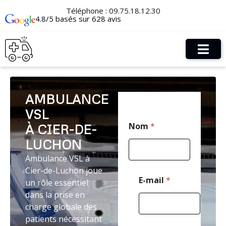
Téléphone :
09.75.18.12.30
4.8/5 basés sur 628 avis
AMBULANCE
VSL
P
Nom
*
À CIER-DE-
o
s
LUCHON
t
a
Ambulance VSL à
l
Cier-de-Luchon joue
E
E-mail
*
un rôle essentiel
-
dans la prise en
m
a
charge globale des
i
patients nécessitant
l