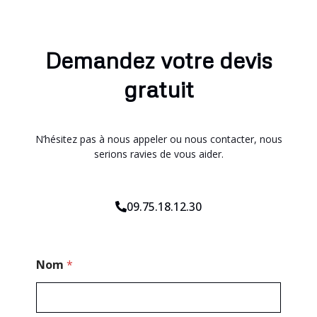
Demandez votre devis
gratuit
N’hésitez pas à nous appeler ou nous contacter, nous
serions ravies de vous aider.
09.75.18.12.30
C
Nom
*
o
d
e
E