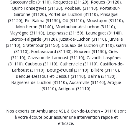
Saccourvielle (31110)
,
Roquettes (31120)
,
Roques (31120)
,
Quint-Fonsegrives (31130)
,
Poubeau (31110)
,
Portet-sur-
Garonne (31120)
,
Portet-de-Luchon (31110)
,
Pinsaguel
(31120)
,
Pin-Balma (31130)
,
Oô (31110)
,
Moustajon (31110)
,
Montberon (31140)
,
Montauban-de-Luchon (31110)
,
Mayrègne (31110)
,
Lespinasse (31150)
,
Launaguet (31140)
,
Lacroix-Falgarde (31120)
,
Juzet-de-Luchon (31110)
,
Jurvielle
(31110)
,
Gratentour (31150)
,
Gouaux-de-Luchon (31110)
,
Garin
(31110)
,
Fonbeauzard (31140)
,
Flourens (31130)
,
Cirès
(31110)
,
Cazeaux-de-Larboust (31110)
,
Cazarilh-Laspènes
(31110)
,
Caubous (31110)
,
Cathervielle (31110)
,
Castillon-de-
Larboust (31110)
,
Bourg-d’Oueil (31110)
,
Billière (31110)
,
Benque-Dessous-et-Dessus (31110)
,
Balma (31130)
,
Bagnères-de-Luchon (31110)
,
Aucamville (31140)
,
Artigue
(31110)
,
Antignac (31110)
Nos experts en Ambulance VSL à Cier-de-Luchon – 31110 sont
à votre écoute pour assurer une intervention rapide et
efficace.