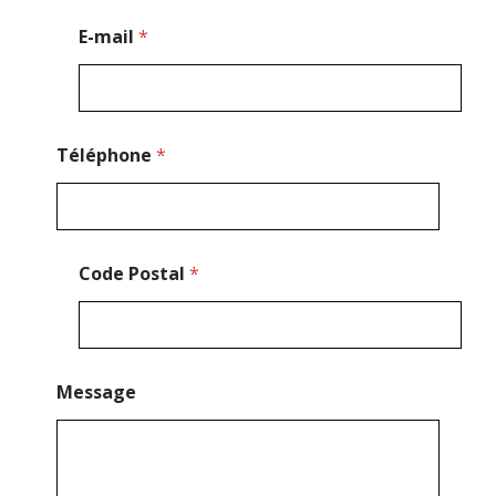
-
m
E-mail
*
a
i
l
T
é
l
Téléphone
*
é
p
h
o
n
Code Postal
*
e
Message