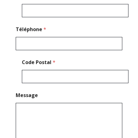
n
e
E
-
m
Téléphone
*
a
i
l
Code Postal
*
Message