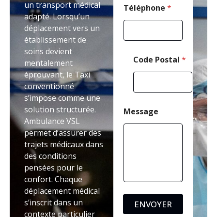
un transport médical
Téléphone
*
adapté. Lorsqu’un
déplacement vers un
établissement de
soins devient
Code Postal
*
mentalement
éprouvant, le Taxi
conventionné
s’impose comme une
solution structurée.
Message
Ambulance VSL
permet d’assurer des
trajets médicaux dans
des conditions
pensées pour le
confort. Chaque
déplacement médical
s’inscrit dans un
ENVOYER
contexte particulier