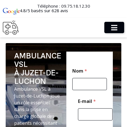
Téléphone :
09.75.18.12.30
4.8/5 basés sur 628 avis
AMBULANCE
VSL
*
Nom
*
À JUZET-DE-
*
C
LUCHON
o
d
Ambulance VSL à
e
Juzet-de-Luchon joue
E-mail
*
un rôle essentiel
dans la prise en
charge globale des
patients nécessitant