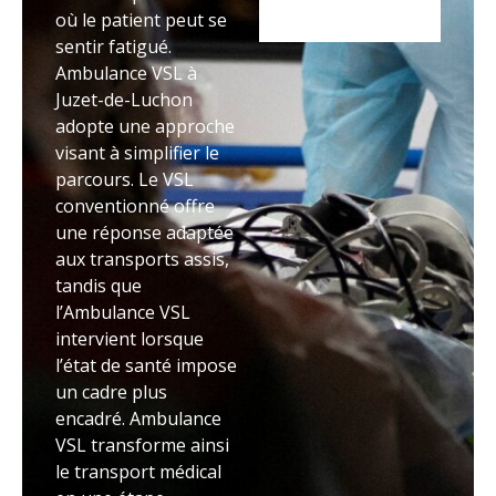
où le patient peut se
sentir fatigué.
Ambulance VSL à
Juzet-de-Luchon
adopte une approche
visant à simplifier le
parcours. Le VSL
conventionné offre
une réponse adaptée
aux transports assis,
tandis que
l’Ambulance VSL
intervient lorsque
l’état de santé impose
un cadre plus
encadré. Ambulance
VSL transforme ainsi
le transport médical