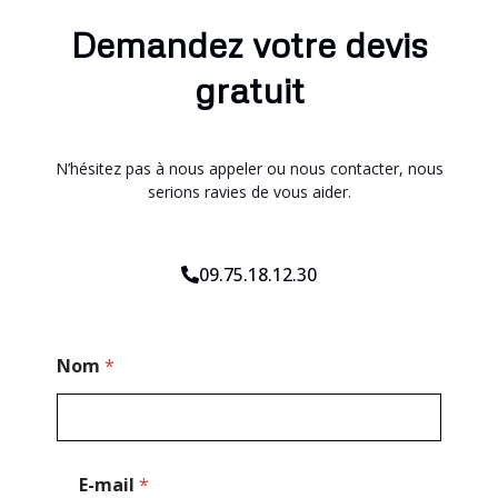
Demandez votre devis
gratuit
N’hésitez pas à nous appeler ou nous contacter, nous
serions ravies de vous aider.
09.75.18.12.30
*
Nom
*
T
é
l
é
p
h
E-mail
*
o