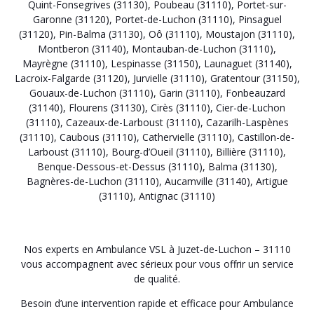
Quint-Fonsegrives (31130)
,
Poubeau (31110)
,
Portet-sur-
Garonne (31120)
,
Portet-de-Luchon (31110)
,
Pinsaguel
(31120)
,
Pin-Balma (31130)
,
Oô (31110)
,
Moustajon (31110)
,
Montberon (31140)
,
Montauban-de-Luchon (31110)
,
Mayrègne (31110)
,
Lespinasse (31150)
,
Launaguet (31140)
,
Lacroix-Falgarde (31120)
,
Jurvielle (31110)
,
Gratentour (31150)
,
Gouaux-de-Luchon (31110)
,
Garin (31110)
,
Fonbeauzard
(31140)
,
Flourens (31130)
,
Cirès (31110)
,
Cier-de-Luchon
(31110)
,
Cazeaux-de-Larboust (31110)
,
Cazarilh-Laspènes
(31110)
,
Caubous (31110)
,
Cathervielle (31110)
,
Castillon-de-
Larboust (31110)
,
Bourg-d’Oueil (31110)
,
Billière (31110)
,
Benque-Dessous-et-Dessus (31110)
,
Balma (31130)
,
Bagnères-de-Luchon (31110)
,
Aucamville (31140)
,
Artigue
(31110)
,
Antignac (31110)
Nos experts en Ambulance VSL à Juzet-de-Luchon – 31110
vous accompagnent avec sérieux pour vous offrir un service
de qualité.
Besoin d’une intervention rapide et efficace pour Ambulance