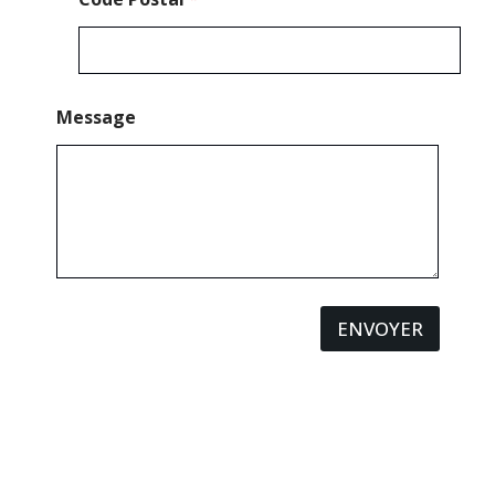
g
e
Message
ENVOYER