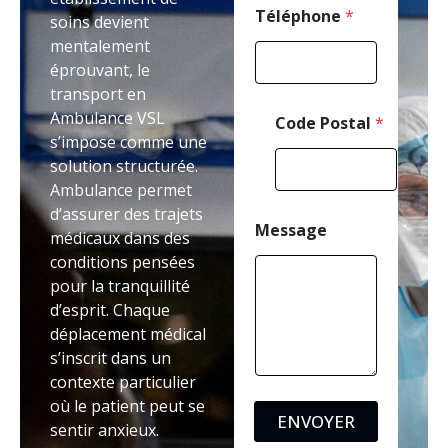
T
Téléphone
*
soins devient
é
mentalement
l
éprouvant, le
é
p
transport en
h
Ambulance VSL
Code Postal
*
o
s’impose comme une
n
solution structurée.
e
Ambulance permet
d’assurer des trajets
Message
médicaux dans des
conditions pensées
pour la tranquillité
d’esprit. Chaque
déplacement médical
s’inscrit dans un
contexte particulier
où le patient peut se
ENVOYER
sentir anxieux.