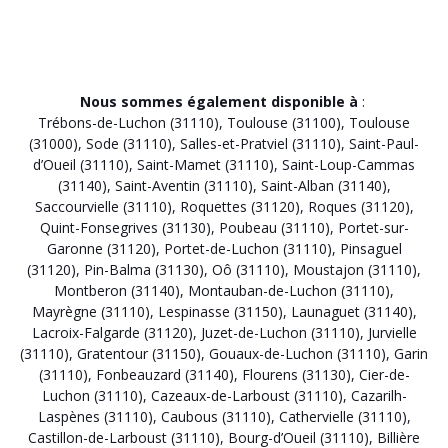
Nous sommes également disponible à
:
Trébons-de-Luchon (31110)
,
Toulouse (31100)
,
Toulouse
(31000)
,
Sode (31110)
,
Salles-et-Pratviel (31110)
,
Saint-Paul-
d’Oueil (31110)
,
Saint-Mamet (31110)
,
Saint-Loup-Cammas
(31140)
,
Saint-Aventin (31110)
,
Saint-Alban (31140)
,
Saccourvielle (31110)
,
Roquettes (31120)
,
Roques (31120)
,
Quint-Fonsegrives (31130)
,
Poubeau (31110)
,
Portet-sur-
Garonne (31120)
,
Portet-de-Luchon (31110)
,
Pinsaguel
(31120)
,
Pin-Balma (31130)
,
Oô (31110)
,
Moustajon (31110)
,
Montberon (31140)
,
Montauban-de-Luchon (31110)
,
Mayrègne (31110)
,
Lespinasse (31150)
,
Launaguet (31140)
,
Lacroix-Falgarde (31120)
,
Juzet-de-Luchon (31110)
,
Jurvielle
(31110)
,
Gratentour (31150)
,
Gouaux-de-Luchon (31110)
,
Garin
(31110)
,
Fonbeauzard (31140)
,
Flourens (31130)
,
Cier-de-
Luchon (31110)
,
Cazeaux-de-Larboust (31110)
,
Cazarilh-
Laspènes (31110)
,
Caubous (31110)
,
Cathervielle (31110)
,
Castillon-de-Larboust (31110)
,
Bourg-d’Oueil (31110)
,
Billière