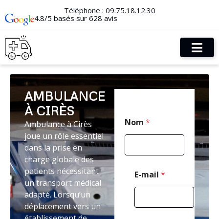
Téléphone :
09.75.18.12.30
4.8/5 basés sur 628 avis
AMBULANCE
À CIRÈS
E
Nom
*
Ambulance à Cirès
-
m
joue un rôle essentiel
a
dans la prise en
i
charge globale des
l
E
patients nécessitant
E-mail
*
-
un transport médical
m
adapté. Lorsqu’un
a
déplacement vers un
i
l
établissement de