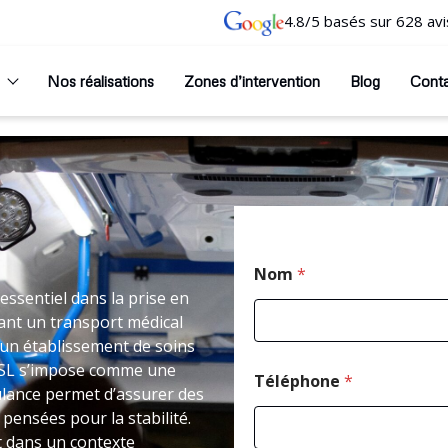
4.8/5 basés sur 628 avi
Nos réalisations
Zones d’intervention
Blog
Cont
Nom
*
ssentiel dans la prise en
ant un transport médical
un établissement de soins
i VSL s’impose comme une
Téléphone
*
ulance permet d’assurer des
pensées pour la stabilité.
t dans un contexte