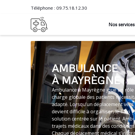
Téléphone :
09.75.18.12.30
Nos services
AMBULANCE
À MAYRÈGNE
Ambulance à Mayrègne joue un rôle e
charge globale des patients nécessit
adapté. Lorsqu’un déplacement vers 
devient difficile à organiser, le Tax
solution centrée sur le patient. Amb
trajets médicaux dans des conditions 
Chaque déplacement médical s’inscri