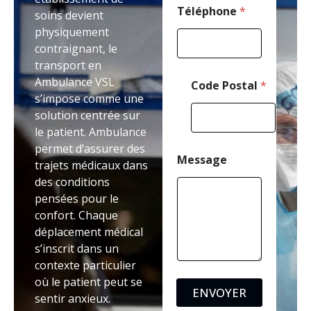
Téléphone
*
soins devient
physiquement
contraignant, le
transport en
Ambulance VSL
Code Postal
*
s’impose comme une
solution centrée sur
le patient. Ambulance
permet d’assurer des
Message
trajets médicaux dans
des conditions
pensées pour le
confort. Chaque
déplacement médical
s’inscrit dans un
contexte particulier
où le patient peut se
ENVOYER
sentir anxieux.