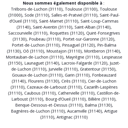
Nous sommes également disponible à
:
Trébons-de-Luchon (31110)
,
Toulouse (31100)
,
Toulouse
(31000)
,
Sode (31110)
,
Salles-et-Pratviel (31110)
,
Saint-Paul-
d’Oueil (31110)
,
Saint-Mamet (31110)
,
Saint-Loup-Cammas
(31140)
,
Saint-Aventin (31110)
,
Saint-Alban (31140)
,
Saccourvielle (31110)
,
Roquettes (31120)
,
Quint-Fonsegrives
(31130)
,
Poubeau (31110)
,
Portet-sur-Garonne (31120)
,
Portet-de-Luchon (31110)
,
Pinsaguel (31120)
,
Pin-Balma
(31130)
,
Oô (31110)
,
Moustajon (31110)
,
Montberon (31140)
,
Montauban-de-Luchon (31110)
,
Mayrègne (31110)
,
Lespinasse
(31150)
,
Launaguet (31140)
,
Lacroix-Falgarde (31120)
,
Juzet-
de-Luchon (31110)
,
Jurvielle (31110)
,
Gratentour (31150)
,
Gouaux-de-Luchon (31110)
,
Garin (31110)
,
Fonbeauzard
(31140)
,
Flourens (31130)
,
Cirès (31110)
,
Cier-de-Luchon
(31110)
,
Cazeaux-de-Larboust (31110)
,
Cazarilh-Laspènes
(31110)
,
Caubous (31110)
,
Cathervielle (31110)
,
Castillon-de-
Larboust (31110)
,
Bourg-d’Oueil (31110)
,
Billière (31110)
,
Benque-Dessous-et-Dessus (31110)
,
Balma (31130)
,
Bagnères-de-Luchon (31110)
,
Aucamville (31140)
,
Artigue
(31110)
,
Antignac (31110)