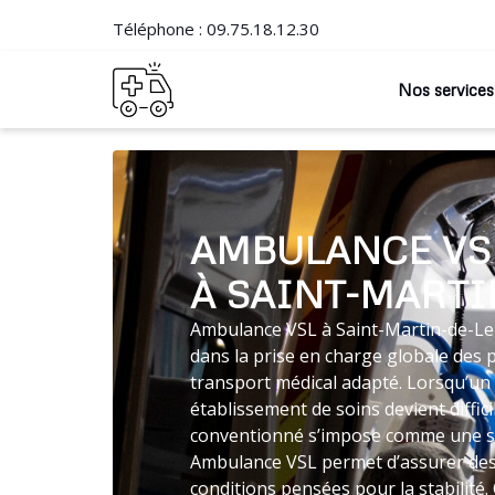
Téléphone :
09.75.18.12.30
Nos services
AMBULANCE VS
À SAINT-MARTI
Ambulance VSL à Saint-Martin-de-Len
dans la prise en charge globale des 
transport médical adapté. Lorsqu’un
établissement de soins devient diffici
conventionné s’impose comme une so
Ambulance VSL permet d’assurer des
conditions pensées pour la stabilit