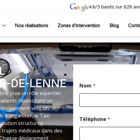
4.8/5 basés sur 628 avi
Nos réalisations
Zones d’intervention
Blog
Cont
L
N-DE-LENNE
Nom
*
ne joue un rôle essentiel
patients nécessitant un
 déplacement vers un
le à organiser, le Taxi
Téléphone
*
lution structurée.
 trajets médicaux dans des
é. Chaque déplacement