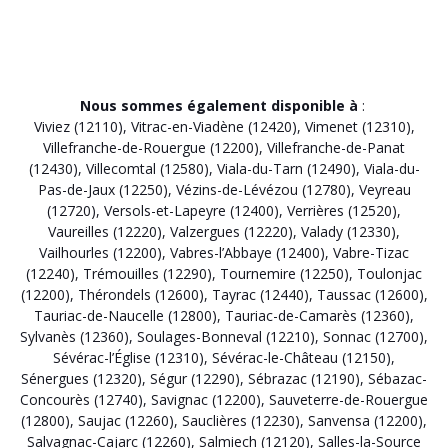
Nous sommes également disponible à
:
Viviez (12110)
,
Vitrac-en-Viadène (12420)
,
Vimenet (12310)
,
Villefranche-de-Rouergue (12200)
,
Villefranche-de-Panat
(12430)
,
Villecomtal (12580)
,
Viala-du-Tarn (12490)
,
Viala-du-
Pas-de-Jaux (12250)
,
Vézins-de-Lévézou (12780)
,
Veyreau
(12720)
,
Versols-et-Lapeyre (12400)
,
Verrières (12520)
,
Vaureilles (12220)
,
Valzergues (12220)
,
Valady (12330)
,
Vailhourles (12200)
,
Vabres-l’Abbaye (12400)
,
Vabre-Tizac
(12240)
,
Trémouilles (12290)
,
Tournemire (12250)
,
Toulonjac
(12200)
,
Thérondels (12600)
,
Tayrac (12440)
,
Taussac (12600)
,
Tauriac-de-Naucelle (12800)
,
Tauriac-de-Camarès (12360)
,
Sylvanès (12360)
,
Soulages-Bonneval (12210)
,
Sonnac (12700)
,
Sévérac-l’Église (12310)
,
Sévérac-le-Château (12150)
,
Sénergues (12320)
,
Ségur (12290)
,
Sébrazac (12190)
,
Sébazac-
Concourès (12740)
,
Savignac (12200)
,
Sauveterre-de-Rouergue
(12800)
,
Saujac (12260)
,
Sauclières (12230)
,
Sanvensa (12200)
,
Salvagnac-Cajarc (12260)
,
Salmiech (12120)
,
Salles-la-Source