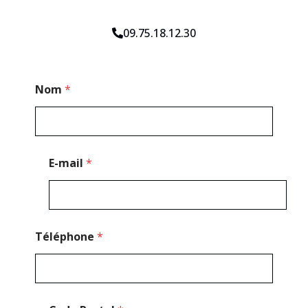
09.75.18.12.30
P
Nom
*
o
s
t
a
l
*
E-mail
*
*
Téléphone
*