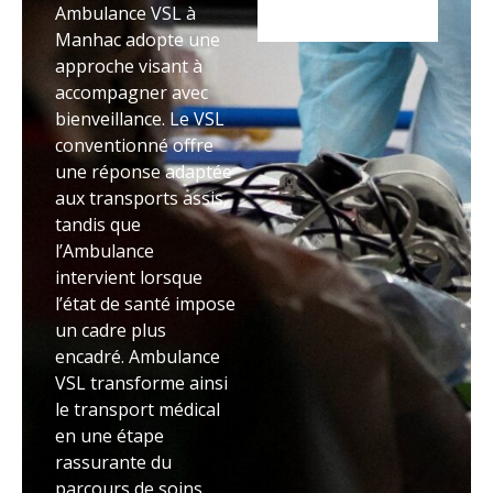
Ambulance VSL à
Manhac adopte une
approche visant à
accompagner avec
bienveillance. Le VSL
conventionné offre
une réponse adaptée
aux transports assis,
tandis que
l’Ambulance
intervient lorsque
l’état de santé impose
un cadre plus
encadré. Ambulance
VSL transforme ainsi
le transport médical
en une étape
rassurante du
parcours de soins.