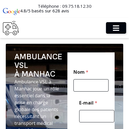
Téléphone :
09.75.18.12.30
4.8/5 basés sur 628 avis
AMBULANCE
VSL
T
Nom
*
À MANHAC
é
l
Ambulance VSL à
é
Manhac joue un rôle
p
h
essentiel dans la
o
prise en charge
E-mail
*
n
globale des patients
e
nécessitant un
E
-
transport médical
m