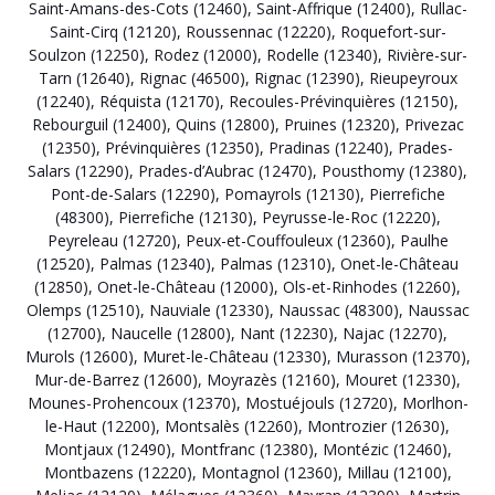
Saint-Amans-des-Cots (12460)
,
Saint-Affrique (12400)
,
Rullac-
Saint-Cirq (12120)
,
Roussennac (12220)
,
Roquefort-sur-
Soulzon (12250)
,
Rodez (12000)
,
Rodelle (12340)
,
Rivière-sur-
Tarn (12640)
,
Rignac (46500)
,
Rignac (12390)
,
Rieupeyroux
(12240)
,
Réquista (12170)
,
Recoules-Prévinquières (12150)
,
Rebourguil (12400)
,
Quins (12800)
,
Pruines (12320)
,
Privezac
(12350)
,
Prévinquières (12350)
,
Pradinas (12240)
,
Prades-
Salars (12290)
,
Prades-d’Aubrac (12470)
,
Pousthomy (12380)
,
Pont-de-Salars (12290)
,
Pomayrols (12130)
,
Pierrefiche
(48300)
,
Pierrefiche (12130)
,
Peyrusse-le-Roc (12220)
,
Peyreleau (12720)
,
Peux-et-Couffouleux (12360)
,
Paulhe
(12520)
,
Palmas (12340)
,
Palmas (12310)
,
Onet-le-Château
(12850)
,
Onet-le-Château (12000)
,
Ols-et-Rinhodes (12260)
,
Olemps (12510)
,
Nauviale (12330)
,
Naussac (48300)
,
Naussac
(12700)
,
Naucelle (12800)
,
Nant (12230)
,
Najac (12270)
,
Murols (12600)
,
Muret-le-Château (12330)
,
Murasson (12370)
,
Mur-de-Barrez (12600)
,
Moyrazès (12160)
,
Mouret (12330)
,
Mounes-Prohencoux (12370)
,
Mostuéjouls (12720)
,
Morlhon-
le-Haut (12200)
,
Montsalès (12260)
,
Montrozier (12630)
,
Montjaux (12490)
,
Montfranc (12380)
,
Montézic (12460)
,
Montbazens (12220)
,
Montagnol (12360)
,
Millau (12100)
,