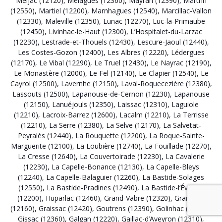
Meljac (12120)
,
Mélagues (12360)
,
Mayran (12390)
,
Martrin
(12550)
,
Martiel (12200)
,
Marnhagues (12540)
,
Marcillac-Vallon
(12330)
,
Maleville (12350)
,
Lunac (12270)
,
Luc-la-Primaube
(12450)
,
Livinhac-le-Haut (12300)
,
L’Hospitalet-du-Larzac
(12230)
,
Lestrade-et-Thouels (12430)
,
Lescure-Jaoul (12440)
,
Les Costes-Gozon (12400)
,
Les Albres (12220)
,
Lédergues
(12170)
,
Le Vibal (12290)
,
Le Truel (12430)
,
Le Nayrac (12190)
,
Le Monastère (12000)
,
Le Fel (12140)
,
Le Clapier (12540)
,
Le
Cayrol (12500)
,
Lavernhe (12150)
,
Laval-Roquecezière (12380)
,
Lassouts (12500)
,
Lapanouse-de-Cernon (12230)
,
Lapanouse
(12150)
,
Lanuéjouls (12350)
,
Laissac (12310)
,
Laguiole
(12210)
,
Lacroix-Barrez (12600)
,
Lacalm (12210)
,
La Terrisse
(12210)
,
La Serre (12380)
,
La Selve (12170)
,
La Salvetat-
Peyralès (12440)
,
La Rouquette (12200)
,
La Roque-Sainte-
Marguerite (12100)
,
La Loubière (12740)
,
La Fouillade (12270)
,
La Cresse (12640)
,
La Couvertoirade (12230)
,
La Cavalerie
(12230)
,
La Capelle-Bonance (12130)
,
La Capelle-Bleys
(12240)
,
La Capelle-Balaguier (12260)
,
La Bastide-Solages
(12550)
,
La Bastide-Pradines (12490)
,
La Bastide-l’Évêque
(12200)
,
Huparlac (12460)
,
Grand-Vabre (12320)
,
Gramond
(12160)
,
Graissac (12420)
,
Goutrens (12390)
,
Golinhac (12140)
,
Gissac (12360)
,
Galgan (12220)
,
Gaillac-d’Aveyron (12310)
,