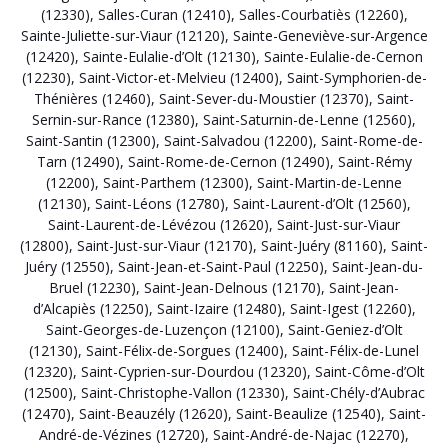
(12330)
,
Salles-Curan (12410)
,
Salles-Courbatiès (12260)
,
Sainte-Juliette-sur-Viaur (12120)
,
Sainte-Geneviève-sur-Argence
(12420)
,
Sainte-Eulalie-d’Olt (12130)
,
Sainte-Eulalie-de-Cernon
(12230)
,
Saint-Victor-et-Melvieu (12400)
,
Saint-Symphorien-de-
Thénières (12460)
,
Saint-Sever-du-Moustier (12370)
,
Saint-
Sernin-sur-Rance (12380)
,
Saint-Saturnin-de-Lenne (12560)
,
Saint-Santin (12300)
,
Saint-Salvadou (12200)
,
Saint-Rome-de-
Tarn (12490)
,
Saint-Rome-de-Cernon (12490)
,
Saint-Rémy
(12200)
,
Saint-Parthem (12300)
,
Saint-Martin-de-Lenne
(12130)
,
Saint-Léons (12780)
,
Saint-Laurent-d’Olt (12560)
,
Saint-Laurent-de-Lévézou (12620)
,
Saint-Just-sur-Viaur
(12800)
,
Saint-Just-sur-Viaur (12170)
,
Saint-Juéry (81160)
,
Saint-
Juéry (12550)
,
Saint-Jean-et-Saint-Paul (12250)
,
Saint-Jean-du-
Bruel (12230)
,
Saint-Jean-Delnous (12170)
,
Saint-Jean-
d’Alcapiès (12250)
,
Saint-Izaire (12480)
,
Saint-Igest (12260)
,
Saint-Georges-de-Luzençon (12100)
,
Saint-Geniez-d’Olt
(12130)
,
Saint-Félix-de-Sorgues (12400)
,
Saint-Félix-de-Lunel
(12320)
,
Saint-Cyprien-sur-Dourdou (12320)
,
Saint-Côme-d’Olt
(12500)
,
Saint-Christophe-Vallon (12330)
,
Saint-Chély-d’Aubrac
(12470)
,
Saint-Beauzély (12620)
,
Saint-Beaulize (12540)
,
Saint-
André-de-Vézines (12720)
,
Saint-André-de-Najac (12270)
,