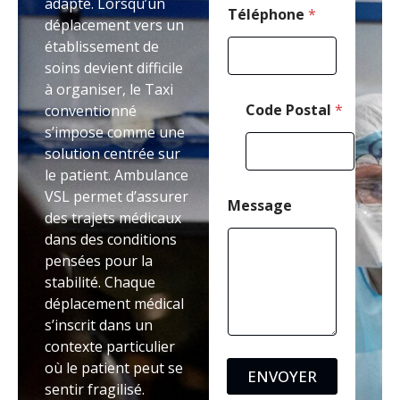
adapté. Lorsqu’un
a
Téléphone
*
déplacement vers un
i
établissement de
l
*
soins devient difficile
à organiser, le Taxi
Code Postal
*
conventionné
s’impose comme une
solution centrée sur
le patient. Ambulance
VSL permet d’assurer
Message
des trajets médicaux
dans des conditions
pensées pour la
stabilité. Chaque
déplacement médical
s’inscrit dans un
contexte particulier
où le patient peut se
ENVOYER
sentir fragilisé.