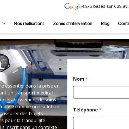
4.8/5 basés sur 628 avi
Nos réalisations
Zones d’intervention
Blog
Cont
L
Nom
*
 essentiel dans la prise en
ant un transport médical
un établissement de soins
 s’impose comme une solution
Téléphone
*
’assurer des trajets
 pour la tranquillité
 s’inscrit dans un contexte