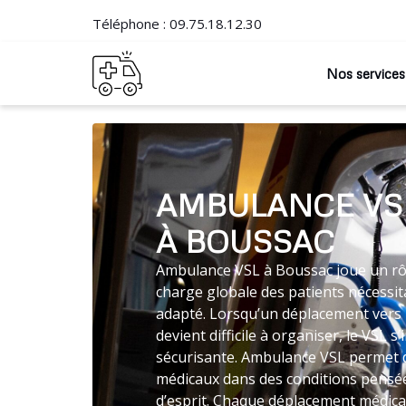
Téléphone :
09.75.18.12.30
Nos services
AMBULANCE VS
À BOUSSAC
Ambulance VSL à Boussac joue un rôle
charge globale des patients nécessit
adapté. Lorsqu’un déplacement vers 
devient difficile à organiser, le VSL
sécurisante. Ambulance VSL permet d
médicaux dans des conditions pensées
d’esprit. Chaque déplacement médical