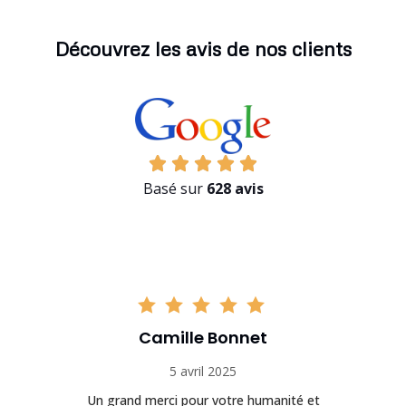
Découvrez les avis de nos clients
Basé sur
628 avis
et
Hugo Richard
12 avril 2025
humanité et
Service de qualité supérieure avec des