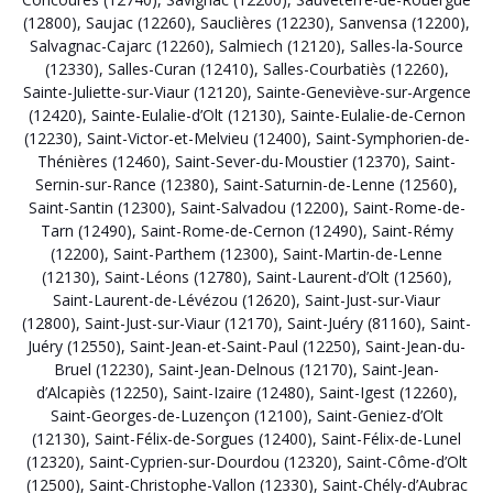
(12800)
,
Saujac (12260)
,
Sauclières (12230)
,
Sanvensa (12200)
,
Salvagnac-Cajarc (12260)
,
Salmiech (12120)
,
Salles-la-Source
(12330)
,
Salles-Curan (12410)
,
Salles-Courbatiès (12260)
,
Sainte-Juliette-sur-Viaur (12120)
,
Sainte-Geneviève-sur-Argence
(12420)
,
Sainte-Eulalie-d’Olt (12130)
,
Sainte-Eulalie-de-Cernon
(12230)
,
Saint-Victor-et-Melvieu (12400)
,
Saint-Symphorien-de-
Thénières (12460)
,
Saint-Sever-du-Moustier (12370)
,
Saint-
Sernin-sur-Rance (12380)
,
Saint-Saturnin-de-Lenne (12560)
,
Saint-Santin (12300)
,
Saint-Salvadou (12200)
,
Saint-Rome-de-
Tarn (12490)
,
Saint-Rome-de-Cernon (12490)
,
Saint-Rémy
(12200)
,
Saint-Parthem (12300)
,
Saint-Martin-de-Lenne
(12130)
,
Saint-Léons (12780)
,
Saint-Laurent-d’Olt (12560)
,
Saint-Laurent-de-Lévézou (12620)
,
Saint-Just-sur-Viaur
(12800)
,
Saint-Just-sur-Viaur (12170)
,
Saint-Juéry (81160)
,
Saint-
Juéry (12550)
,
Saint-Jean-et-Saint-Paul (12250)
,
Saint-Jean-du-
Bruel (12230)
,
Saint-Jean-Delnous (12170)
,
Saint-Jean-
d’Alcapiès (12250)
,
Saint-Izaire (12480)
,
Saint-Igest (12260)
,
Saint-Georges-de-Luzençon (12100)
,
Saint-Geniez-d’Olt
(12130)
,
Saint-Félix-de-Sorgues (12400)
,
Saint-Félix-de-Lunel
(12320)
,
Saint-Cyprien-sur-Dourdou (12320)
,
Saint-Côme-d’Olt
(12500)
,
Saint-Christophe-Vallon (12330)
,
Saint-Chély-d’Aubrac