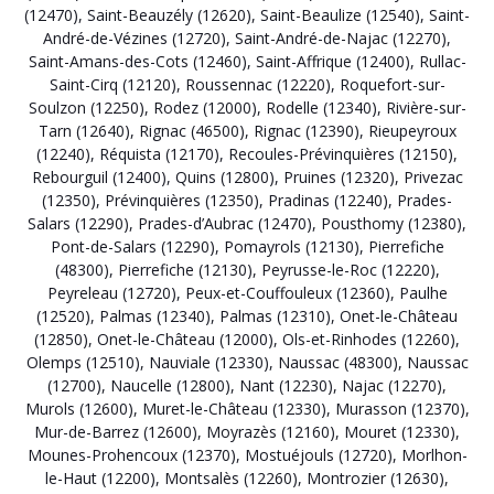
(12470)
,
Saint-Beauzély (12620)
,
Saint-Beaulize (12540)
,
Saint-
André-de-Vézines (12720)
,
Saint-André-de-Najac (12270)
,
Saint-Amans-des-Cots (12460)
,
Saint-Affrique (12400)
,
Rullac-
Saint-Cirq (12120)
,
Roussennac (12220)
,
Roquefort-sur-
Soulzon (12250)
,
Rodez (12000)
,
Rodelle (12340)
,
Rivière-sur-
Tarn (12640)
,
Rignac (46500)
,
Rignac (12390)
,
Rieupeyroux
(12240)
,
Réquista (12170)
,
Recoules-Prévinquières (12150)
,
Rebourguil (12400)
,
Quins (12800)
,
Pruines (12320)
,
Privezac
(12350)
,
Prévinquières (12350)
,
Pradinas (12240)
,
Prades-
Salars (12290)
,
Prades-d’Aubrac (12470)
,
Pousthomy (12380)
,
Pont-de-Salars (12290)
,
Pomayrols (12130)
,
Pierrefiche
(48300)
,
Pierrefiche (12130)
,
Peyrusse-le-Roc (12220)
,
Peyreleau (12720)
,
Peux-et-Couffouleux (12360)
,
Paulhe
(12520)
,
Palmas (12340)
,
Palmas (12310)
,
Onet-le-Château
(12850)
,
Onet-le-Château (12000)
,
Ols-et-Rinhodes (12260)
,
Olemps (12510)
,
Nauviale (12330)
,
Naussac (48300)
,
Naussac
(12700)
,
Naucelle (12800)
,
Nant (12230)
,
Najac (12270)
,
Murols (12600)
,
Muret-le-Château (12330)
,
Murasson (12370)
,
Mur-de-Barrez (12600)
,
Moyrazès (12160)
,
Mouret (12330)
,
Mounes-Prohencoux (12370)
,
Mostuéjouls (12720)
,
Morlhon-
le-Haut (12200)
,
Montsalès (12260)
,
Montrozier (12630)
,