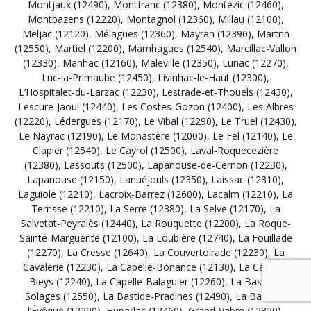
Montjaux (12490)
,
Montfranc (12380)
,
Montézic (12460)
,
Montbazens (12220)
,
Montagnol (12360)
,
Millau (12100)
,
Meljac (12120)
,
Mélagues (12360)
,
Mayran (12390)
,
Martrin
(12550)
,
Martiel (12200)
,
Marnhagues (12540)
,
Marcillac-Vallon
(12330)
,
Manhac (12160)
,
Maleville (12350)
,
Lunac (12270)
,
Luc-la-Primaube (12450)
,
Livinhac-le-Haut (12300)
,
L’Hospitalet-du-Larzac (12230)
,
Lestrade-et-Thouels (12430)
,
Lescure-Jaoul (12440)
,
Les Costes-Gozon (12400)
,
Les Albres
(12220)
,
Lédergues (12170)
,
Le Vibal (12290)
,
Le Truel (12430)
,
Le Nayrac (12190)
,
Le Monastère (12000)
,
Le Fel (12140)
,
Le
Clapier (12540)
,
Le Cayrol (12500)
,
Laval-Roquecezière
(12380)
,
Lassouts (12500)
,
Lapanouse-de-Cernon (12230)
,
Lapanouse (12150)
,
Lanuéjouls (12350)
,
Laissac (12310)
,
Laguiole (12210)
,
Lacroix-Barrez (12600)
,
Lacalm (12210)
,
La
Terrisse (12210)
,
La Serre (12380)
,
La Selve (12170)
,
La
Salvetat-Peyralès (12440)
,
La Rouquette (12200)
,
La Roque-
Sainte-Marguerite (12100)
,
La Loubière (12740)
,
La Fouillade
(12270)
,
La Cresse (12640)
,
La Couvertoirade (12230)
,
La
Cavalerie (12230)
,
La Capelle-Bonance (12130)
,
La Capelle-
Bleys (12240)
,
La Capelle-Balaguier (12260)
,
La Bastide-
Solages (12550)
,
La Bastide-Pradines (12490)
,
La Bastide-
l’Évêque (12200)
,
Huparlac (12460)
,
Grand-Vabre (12320)
,