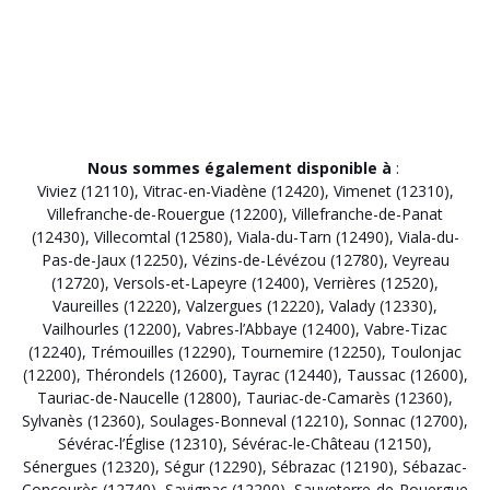
Nous sommes également disponible à
:
Viviez (12110)
,
Vitrac-en-Viadène (12420)
,
Vimenet (12310)
,
Villefranche-de-Rouergue (12200)
,
Villefranche-de-Panat
(12430)
,
Villecomtal (12580)
,
Viala-du-Tarn (12490)
,
Viala-du-
Pas-de-Jaux (12250)
,
Vézins-de-Lévézou (12780)
,
Veyreau
(12720)
,
Versols-et-Lapeyre (12400)
,
Verrières (12520)
,
Vaureilles (12220)
,
Valzergues (12220)
,
Valady (12330)
,
Vailhourles (12200)
,
Vabres-l’Abbaye (12400)
,
Vabre-Tizac
(12240)
,
Trémouilles (12290)
,
Tournemire (12250)
,
Toulonjac
(12200)
,
Thérondels (12600)
,
Tayrac (12440)
,
Taussac (12600)
,
Tauriac-de-Naucelle (12800)
,
Tauriac-de-Camarès (12360)
,
Sylvanès (12360)
,
Soulages-Bonneval (12210)
,
Sonnac (12700)
,
Sévérac-l’Église (12310)
,
Sévérac-le-Château (12150)
,
Sénergues (12320)
,
Ségur (12290)
,
Sébrazac (12190)
,
Sébazac-
Concourès (12740)
,
Savignac (12200)
,
Sauveterre-de-Rouergue