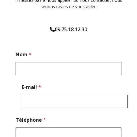
N’hésitez pas à nous appeler ou nous contacter, nous
serions ravies de vous aider.
09.75.18.12.30
*
Nom
*
C
o
d
e
*
E-mail
*
Téléphone
*