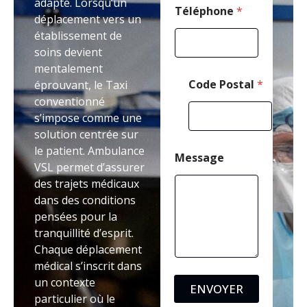
adapté. Lorsqu’un
e
Téléphone
*
déplacement vers un
établissement de
soins devient
mentalement
Code Postal
*
éprouvant, le Taxi
conventionné
s’impose comme une
solution centrée sur
le patient. Ambulance
Message
VSL permet d’assurer
des trajets médicaux
dans des conditions
pensées pour la
tranquillité d’esprit.
Chaque déplacement
médical s’inscrit dans
un contexte
ENVOYER
particulier où le