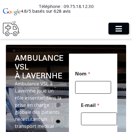
Téléphone :
09.75.18.12.30
4.8/5 basés sur 628 avis
AMBULANCE
VSL
*
Nom
*
À LAVERNHE
N
o
Ambulance VSL à
m
Lavernhe joue un
T
é
rôle essentiel dans la
l
prise en charge
E-mail
*
é
globale des patients
p
nécessitant un
h
o
transport médical
n