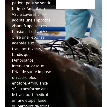
patient peut se sentir
fatigué. Ambulance
VSL à Lavernhe
adopte une approche
visant à apaiser ces
tensions. Le Taxi VSL
offre une réponse
adaptée aux
transports assis,
tandis que
l’Ambulance
intervient lorsque
l’état de santé impose
un cadre plus
encadré. Ambulance
VSL transforme ainsi
le transport médical
en une étape fluide
du parcours de soins.