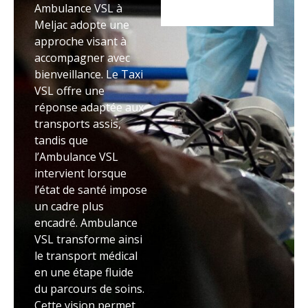
Ambulance VSL à
Meljac adopte une
approche visant à
accompagner avec
bienveillance. Le Taxi
VSL offre une
réponse adaptée aux
transports assis,
tandis que
l’Ambulance VSL
intervient lorsque
l’état de santé impose
un cadre plus
encadré. Ambulance
VSL transforme ainsi
le transport médical
en une étape fluide
du parcours de soins.
Cette vision permet