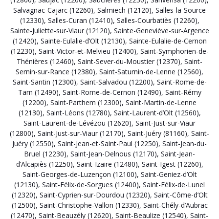
Salvagnac-Cajarc (12260)
,
Salmiech (12120)
,
Salles-la-Source
(12330)
,
Salles-Curan (12410)
,
Salles-Courbatiès (12260)
,
Sainte-Juliette-sur-Viaur (12120)
,
Sainte-Geneviève-sur-Argence
(12420)
,
Sainte-Eulalie-d’Olt (12130)
,
Sainte-Eulalie-de-Cernon
(12230)
,
Saint-Victor-et-Melvieu (12400)
,
Saint-Symphorien-de-
Thénières (12460)
,
Saint-Sever-du-Moustier (12370)
,
Saint-
Sernin-sur-Rance (12380)
,
Saint-Saturnin-de-Lenne (12560)
,
Saint-Santin (12300)
,
Saint-Salvadou (12200)
,
Saint-Rome-de-
Tarn (12490)
,
Saint-Rome-de-Cernon (12490)
,
Saint-Rémy
(12200)
,
Saint-Parthem (12300)
,
Saint-Martin-de-Lenne
(12130)
,
Saint-Léons (12780)
,
Saint-Laurent-d’Olt (12560)
,
Saint-Laurent-de-Lévézou (12620)
,
Saint-Just-sur-Viaur
(12800)
,
Saint-Just-sur-Viaur (12170)
,
Saint-Juéry (81160)
,
Saint-
Juéry (12550)
,
Saint-Jean-et-Saint-Paul (12250)
,
Saint-Jean-du-
Bruel (12230)
,
Saint-Jean-Delnous (12170)
,
Saint-Jean-
d’Alcapiès (12250)
,
Saint-Izaire (12480)
,
Saint-Igest (12260)
,
Saint-Georges-de-Luzençon (12100)
,
Saint-Geniez-d’Olt
(12130)
,
Saint-Félix-de-Sorgues (12400)
,
Saint-Félix-de-Lunel
(12320)
,
Saint-Cyprien-sur-Dourdou (12320)
,
Saint-Côme-d’Olt
(12500)
,
Saint-Christophe-Vallon (12330)
,
Saint-Chély-d’Aubrac
(12470)
,
Saint-Beauzély (12620)
,
Saint-Beaulize (12540)
,
Saint-