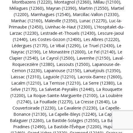
Montbazens (12220)
,
Montagnol (12360)
,
Millau (12100)
,
Mélagues (12360)
,
Mayran (12390)
,
Martrin (12550)
,
Martiel
(12200)
,
Marnhagues (12540)
,
Marcillac-Vallon (12330)
,
Manhac (12160)
,
Maleville (12350)
,
Lunac (12270)
,
Luc-la-
Primaube (12450)
,
Livinhac-le-Haut (12300)
,
L’Hospitalet-du-
Larzac (12230)
,
Lestrade-et-Thouels (12430)
,
Lescure-Jaoul
(12440)
,
Les Costes-Gozon (12400)
,
Les Albres (12220)
,
Lédergues (12170)
,
Le Vibal (12290)
,
Le Truel (12430)
,
Le
Nayrac (12190)
,
Le Monastère (12000)
,
Le Fel (12140)
,
Le
Clapier (12540)
,
Le Cayrol (12500)
,
Lavernhe (12150)
,
Laval-
Roquecezière (12380)
,
Lassouts (12500)
,
Lapanouse-de-
Cernon (12230)
,
Lapanouse (12150)
,
Lanuéjouls (12350)
,
Laissac (12310)
,
Laguiole (12210)
,
Lacroix-Barrez (12600)
,
Lacalm (12210)
,
La Terrisse (12210)
,
La Serre (12380)
,
La
Selve (12170)
,
La Salvetat-Peyralès (12440)
,
La Rouquette
(12200)
,
La Roque-Sainte-Marguerite (12100)
,
La Loubière
(12740)
,
La Fouillade (12270)
,
La Cresse (12640)
,
La
Couvertoirade (12230)
,
La Cavalerie (12230)
,
La Capelle-
Bonance (12130)
,
La Capelle-Bleys (12240)
,
La Capelle-
Balaguier (12260)
,
La Bastide-Solages (12550)
,
La Bastide-
Pradines (12490)
,
La Bastide-l’Évêque (12200)
,
Huparlac
(12460)
,
Grand-Vabre (12320)
,
Gramond (12160)
,
Graissac