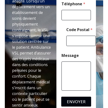
adapté. Lorsqu’un
s
Téléphone
*
déplacement vers un
s
établissement de
a
g
soins devient
e
physiquement
Code Postal
*
contraignant, le VSL
s’impose comme une
solution centrée sur
le patient. Ambulance
VSL permet d’assurer
Message
des trajets médicaux
dans des conditions
pensées pour le
confort. Chaque
déplacement médical
s’inscrit dans un
contexte particulier
où le patient peut se
ENVOYER
sentir anxieux.