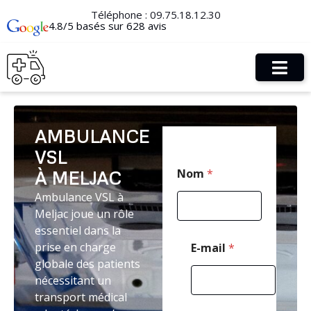
Téléphone :
09.75.18.12.30
4.8/5 basés sur 628 avis
AMBULANCE
VSL
*
Nom
*
À MELJAC
T
é
Ambulance VSL à
l
Meljac joue un rôle
é
p
essentiel dans la
h
prise en charge
E-mail
*
o
globale des patients
n
nécessitant un
e
M
transport médical
e