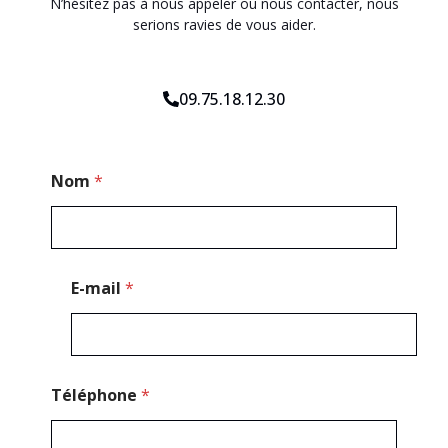
N’hésitez pas à nous appeler ou nous contacter, nous
serions ravies de vous aider.
09.75.18.12.30
*
Nom
*
T
é
l
é
p
h
E-mail
*
o
n
e
N
o
m
Téléphone
*