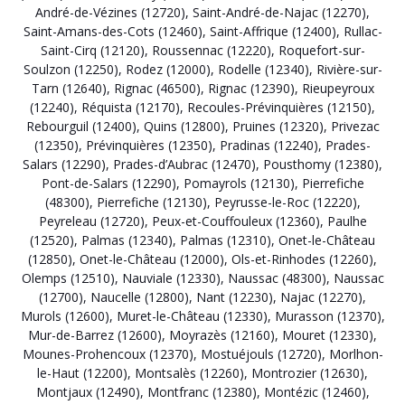
André-de-Vézines (12720)
,
Saint-André-de-Najac (12270)
,
Saint-Amans-des-Cots (12460)
,
Saint-Affrique (12400)
,
Rullac-
Saint-Cirq (12120)
,
Roussennac (12220)
,
Roquefort-sur-
Soulzon (12250)
,
Rodez (12000)
,
Rodelle (12340)
,
Rivière-sur-
Tarn (12640)
,
Rignac (46500)
,
Rignac (12390)
,
Rieupeyroux
(12240)
,
Réquista (12170)
,
Recoules-Prévinquières (12150)
,
Rebourguil (12400)
,
Quins (12800)
,
Pruines (12320)
,
Privezac
(12350)
,
Prévinquières (12350)
,
Pradinas (12240)
,
Prades-
Salars (12290)
,
Prades-d’Aubrac (12470)
,
Pousthomy (12380)
,
Pont-de-Salars (12290)
,
Pomayrols (12130)
,
Pierrefiche
(48300)
,
Pierrefiche (12130)
,
Peyrusse-le-Roc (12220)
,
Peyreleau (12720)
,
Peux-et-Couffouleux (12360)
,
Paulhe
(12520)
,
Palmas (12340)
,
Palmas (12310)
,
Onet-le-Château
(12850)
,
Onet-le-Château (12000)
,
Ols-et-Rinhodes (12260)
,
Olemps (12510)
,
Nauviale (12330)
,
Naussac (48300)
,
Naussac
(12700)
,
Naucelle (12800)
,
Nant (12230)
,
Najac (12270)
,
Murols (12600)
,
Muret-le-Château (12330)
,
Murasson (12370)
,
Mur-de-Barrez (12600)
,
Moyrazès (12160)
,
Mouret (12330)
,
Mounes-Prohencoux (12370)
,
Mostuéjouls (12720)
,
Morlhon-
le-Haut (12200)
,
Montsalès (12260)
,
Montrozier (12630)
,
Montjaux (12490)
,
Montfranc (12380)
,
Montézic (12460)
,