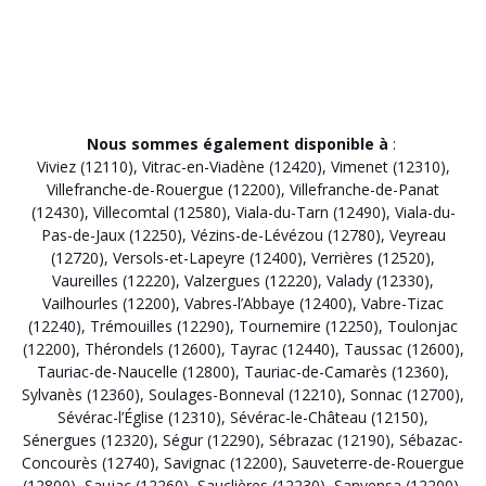
Nous sommes également disponible à
:
Viviez (12110)
,
Vitrac-en-Viadène (12420)
,
Vimenet (12310)
,
Villefranche-de-Rouergue (12200)
,
Villefranche-de-Panat
(12430)
,
Villecomtal (12580)
,
Viala-du-Tarn (12490)
,
Viala-du-
Pas-de-Jaux (12250)
,
Vézins-de-Lévézou (12780)
,
Veyreau
(12720)
,
Versols-et-Lapeyre (12400)
,
Verrières (12520)
,
Vaureilles (12220)
,
Valzergues (12220)
,
Valady (12330)
,
Vailhourles (12200)
,
Vabres-l’Abbaye (12400)
,
Vabre-Tizac
(12240)
,
Trémouilles (12290)
,
Tournemire (12250)
,
Toulonjac
(12200)
,
Thérondels (12600)
,
Tayrac (12440)
,
Taussac (12600)
,
Tauriac-de-Naucelle (12800)
,
Tauriac-de-Camarès (12360)
,
Sylvanès (12360)
,
Soulages-Bonneval (12210)
,
Sonnac (12700)
,
Sévérac-l’Église (12310)
,
Sévérac-le-Château (12150)
,
Sénergues (12320)
,
Ségur (12290)
,
Sébrazac (12190)
,
Sébazac-
Concourès (12740)
,
Savignac (12200)
,
Sauveterre-de-Rouergue
(12800)
,
Saujac (12260)
,
Sauclières (12230)
,
Sanvensa (12200)
,