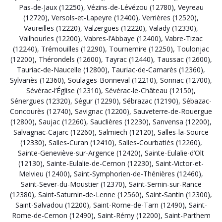
Pas-de-Jaux (12250)
,
Vézins-de-Lévézou (12780)
,
Veyreau
(12720)
,
Versols-et-Lapeyre (12400)
,
Verrières (12520)
,
Vaureilles (12220)
,
Valzergues (12220)
,
Valady (12330)
,
Vailhourles (12200)
,
Vabres-l’Abbaye (12400)
,
Vabre-Tizac
(12240)
,
Trémouilles (12290)
,
Tournemire (12250)
,
Toulonjac
(12200)
,
Thérondels (12600)
,
Tayrac (12440)
,
Taussac (12600)
,
Tauriac-de-Naucelle (12800)
,
Tauriac-de-Camarès (12360)
,
Sylvanès (12360)
,
Soulages-Bonneval (12210)
,
Sonnac (12700)
,
Sévérac-l’Église (12310)
,
Sévérac-le-Château (12150)
,
Sénergues (12320)
,
Ségur (12290)
,
Sébrazac (12190)
,
Sébazac-
Concourès (12740)
,
Savignac (12200)
,
Sauveterre-de-Rouergue
(12800)
,
Saujac (12260)
,
Sauclières (12230)
,
Sanvensa (12200)
,
Salvagnac-Cajarc (12260)
,
Salmiech (12120)
,
Salles-la-Source
(12330)
,
Salles-Curan (12410)
,
Salles-Courbatiès (12260)
,
Sainte-Geneviève-sur-Argence (12420)
,
Sainte-Eulalie-d’Olt
(12130)
,
Sainte-Eulalie-de-Cernon (12230)
,
Saint-Victor-et-
Melvieu (12400)
,
Saint-Symphorien-de-Thénières (12460)
,
Saint-Sever-du-Moustier (12370)
,
Saint-Sernin-sur-Rance
(12380)
,
Saint-Saturnin-de-Lenne (12560)
,
Saint-Santin (12300)
,
Saint-Salvadou (12200)
,
Saint-Rome-de-Tarn (12490)
,
Saint-
Rome-de-Cernon (12490)
,
Saint-Rémy (12200)
,
Saint-Parthem