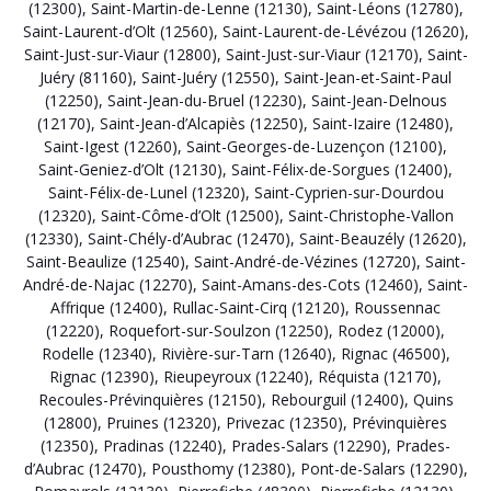
(12300)
,
Saint-Martin-de-Lenne (12130)
,
Saint-Léons (12780)
,
Saint-Laurent-d’Olt (12560)
,
Saint-Laurent-de-Lévézou (12620)
,
Saint-Just-sur-Viaur (12800)
,
Saint-Just-sur-Viaur (12170)
,
Saint-
Juéry (81160)
,
Saint-Juéry (12550)
,
Saint-Jean-et-Saint-Paul
(12250)
,
Saint-Jean-du-Bruel (12230)
,
Saint-Jean-Delnous
(12170)
,
Saint-Jean-d’Alcapiès (12250)
,
Saint-Izaire (12480)
,
Saint-Igest (12260)
,
Saint-Georges-de-Luzençon (12100)
,
Saint-Geniez-d’Olt (12130)
,
Saint-Félix-de-Sorgues (12400)
,
Saint-Félix-de-Lunel (12320)
,
Saint-Cyprien-sur-Dourdou
(12320)
,
Saint-Côme-d’Olt (12500)
,
Saint-Christophe-Vallon
(12330)
,
Saint-Chély-d’Aubrac (12470)
,
Saint-Beauzély (12620)
,
Saint-Beaulize (12540)
,
Saint-André-de-Vézines (12720)
,
Saint-
André-de-Najac (12270)
,
Saint-Amans-des-Cots (12460)
,
Saint-
Affrique (12400)
,
Rullac-Saint-Cirq (12120)
,
Roussennac
(12220)
,
Roquefort-sur-Soulzon (12250)
,
Rodez (12000)
,
Rodelle (12340)
,
Rivière-sur-Tarn (12640)
,
Rignac (46500)
,
Rignac (12390)
,
Rieupeyroux (12240)
,
Réquista (12170)
,
Recoules-Prévinquières (12150)
,
Rebourguil (12400)
,
Quins
(12800)
,
Pruines (12320)
,
Privezac (12350)
,
Prévinquières
(12350)
,
Pradinas (12240)
,
Prades-Salars (12290)
,
Prades-
d’Aubrac (12470)
,
Pousthomy (12380)
,
Pont-de-Salars (12290)
,