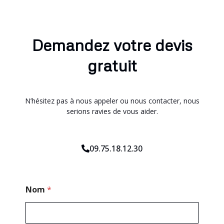
Demandez votre devis
gratuit
N’hésitez pas à nous appeler ou nous contacter, nous
serions ravies de vous aider.
09.75.18.12.30
*
Nom
*
C
o
d
e