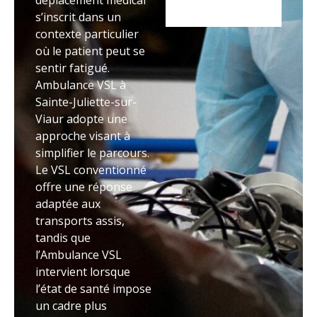
déplacement médical
s’inscrit dans un
contexte particulier
où le patient peut se
sentir fatigué.
Ambulance VSL à
Sainte-Juliette-sur-
Viaur adopte une
approche visant à
simplifier le parcours.
Le VSL conventionné
offre une réponse
adaptée aux
transports assis,
tandis que
l’Ambulance VSL
intervient lorsque
l’état de santé impose
un cadre plus