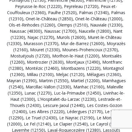
Pomayrols (12130)
,
Pierrefiche (48300)
,
Pierrefiche (12130)
,
Peyrusse-le-Roc (12220)
,
Peyreleau (12720)
,
Peux-et-
Couffouleux (12360)
,
Paulhe (12520)
,
Palmas (12340)
,
Palmas
(12310)
,
Onet-le-Château (12850)
,
Onet-le-Château (12000)
,
Ols-et-Rinhodes (12260)
,
Olemps (12510)
,
Nauviale (12330)
,
Naussac (48300)
,
Naussac (12700)
,
Naucelle (12800)
,
Nant
(12230)
,
Najac (12270)
,
Murols (12600)
,
Muret-le-Château
(12330)
,
Murasson (12370)
,
Mur-de-Barrez (12600)
,
Moyrazès
(12160)
,
Mouret (12330)
,
Mounes-Prohencoux (12370)
,
Mostuéjouls (12720)
,
Morlhon-le-Haut (12200)
,
Montsalès
(12260)
,
Montrozier (12630)
,
Montjaux (12490)
,
Montfranc
(12380)
,
Montézic (12460)
,
Montbazens (12220)
,
Montagnol
(12360)
,
Millau (12100)
,
Meljac (12120)
,
Mélagues (12360)
,
Mayran (12390)
,
Martrin (12550)
,
Martiel (12200)
,
Marnhagues
(12540)
,
Marcillac-Vallon (12330)
,
Manhac (12160)
,
Maleville
(12350)
,
Lunac (12270)
,
Luc-la-Primaube (12450)
,
Livinhac-le-
Haut (12300)
,
L’Hospitalet-du-Larzac (12230)
,
Lestrade-et-
Thouels (12430)
,
Lescure-Jaoul (12440)
,
Les Costes-Gozon
(12400)
,
Les Albres (12220)
,
Lédergues (12170)
,
Le Vibal
(12290)
,
Le Truel (12430)
,
Le Nayrac (12190)
,
Le Monastère
(12000)
,
Le Fel (12140)
,
Le Clapier (12540)
,
Le Cayrol (12500)
,
Lavernhe (12150)
,
Laval-Roquecezière (12380)
,
Lassouts