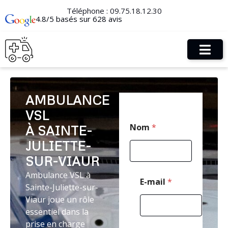
Téléphone :
09.75.18.12.30
4.8/5 basés sur 628 avis
AMBULANCE
VSL
C
Nom
*
À SAINTE-
o
d
JULIETTE-
e
*
SUR-VIAUR
M
Ambulance VSL à
e
E-mail
*
Sainte-Juliette-sur-
s
s
Viaur joue un rôle
a
essentiel dans la
g
prise en charge
e