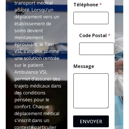
transport médical
Téléphone
*
adapté. Lorsqu’un
déplacement vers un
établissement de
soins devient
Code Postal
*
mentalement
éprouvant, le Taxi
VSL s’impose comme
une solution centrée
sur le patient.
Message
Ambulance VSL
permet d’assurer des
trajets médicaux dans
des conditions
pensées pour le
confort. Chaque
déplacement médical
s’inscrit dans un
ENVOYER
contexte particulier