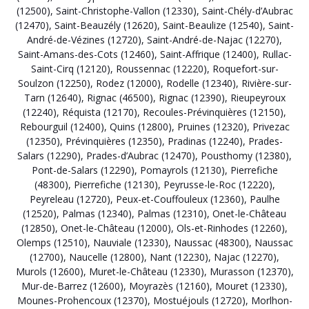
(12500)
,
Saint-Christophe-Vallon (12330)
,
Saint-Chély-d’Aubrac
(12470)
,
Saint-Beauzély (12620)
,
Saint-Beaulize (12540)
,
Saint-
André-de-Vézines (12720)
,
Saint-André-de-Najac (12270)
,
Saint-Amans-des-Cots (12460)
,
Saint-Affrique (12400)
,
Rullac-
Saint-Cirq (12120)
,
Roussennac (12220)
,
Roquefort-sur-
Soulzon (12250)
,
Rodez (12000)
,
Rodelle (12340)
,
Rivière-sur-
Tarn (12640)
,
Rignac (46500)
,
Rignac (12390)
,
Rieupeyroux
(12240)
,
Réquista (12170)
,
Recoules-Prévinquières (12150)
,
Rebourguil (12400)
,
Quins (12800)
,
Pruines (12320)
,
Privezac
(12350)
,
Prévinquières (12350)
,
Pradinas (12240)
,
Prades-
Salars (12290)
,
Prades-d’Aubrac (12470)
,
Pousthomy (12380)
,
Pont-de-Salars (12290)
,
Pomayrols (12130)
,
Pierrefiche
(48300)
,
Pierrefiche (12130)
,
Peyrusse-le-Roc (12220)
,
Peyreleau (12720)
,
Peux-et-Couffouleux (12360)
,
Paulhe
(12520)
,
Palmas (12340)
,
Palmas (12310)
,
Onet-le-Château
(12850)
,
Onet-le-Château (12000)
,
Ols-et-Rinhodes (12260)
,
Olemps (12510)
,
Nauviale (12330)
,
Naussac (48300)
,
Naussac
(12700)
,
Naucelle (12800)
,
Nant (12230)
,
Najac (12270)
,
Murols (12600)
,
Muret-le-Château (12330)
,
Murasson (12370)
,
Mur-de-Barrez (12600)
,
Moyrazès (12160)
,
Mouret (12330)
,
Mounes-Prohencoux (12370)
,
Mostuéjouls (12720)
,
Morlhon-