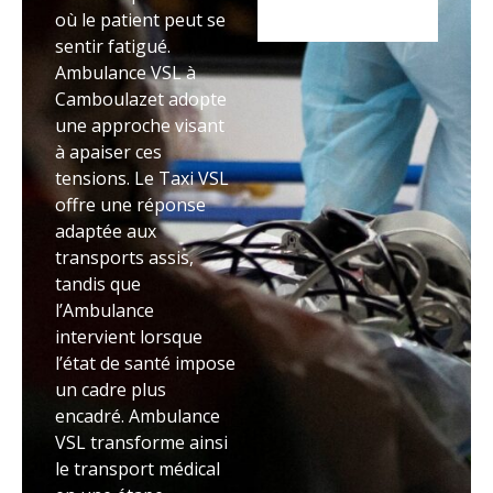
où le patient peut se
sentir fatigué.
Ambulance VSL à
Camboulazet adopte
une approche visant
à apaiser ces
tensions. Le Taxi VSL
offre une réponse
adaptée aux
transports assis,
tandis que
l’Ambulance
intervient lorsque
l’état de santé impose
un cadre plus
encadré. Ambulance
VSL transforme ainsi
le transport médical