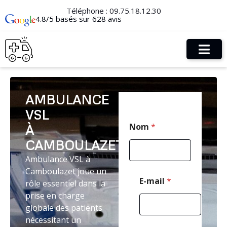
Téléphone :
09.75.18.12.30
4.8/5 basés sur 628 avis
AMBULANCE
VSL
*
Nom
*
À
T
é
CAMBOULAZET
l
é
Ambulance VSL à
p
Camboulazet joue un
h
E-mail
*
rôle essentiel dans la
o
prise en charge
n
e
globale des patients
*
nécessitant un