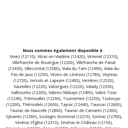
Nous sommes également disponible à
:
Viviez (12110)
,
Vitrac-en-Viadène (12420)
,
Vimenet (12310)
,
Villefranche-de-Rouergue (12200)
,
Villefranche-de-Panat
(12430)
,
Villecomtal (12580)
,
Viala-du-Tarn (12490)
,
Viala-du-
Pas-de-Jaux (12250)
,
Vézins-de-Lévézou (12780)
,
Veyreau
(12720)
,
Versols-et-Lapeyre (12400)
,
Verrières (12520)
,
Vaureilles (12220)
,
Valzergues (12220)
,
Valady (12330)
,
Vailhourles (12200)
,
Vabres-l’Abbaye (12400)
,
Vabre-Tizac
(12240)
,
Trémouilles (12290)
,
Tournemire (12250)
,
Toulonjac
(12200)
,
Thérondels (12600)
,
Tayrac (12440)
,
Taussac (12600)
,
Tauriac-de-Naucelle (12800)
,
Tauriac-de-Camarès (12360)
,
Sylvanès (12360)
,
Soulages-Bonneval (12210)
,
Sonnac (12700)
,
Sévérac-l’Église (12310)
,
Sévérac-le-Château (12150)
,