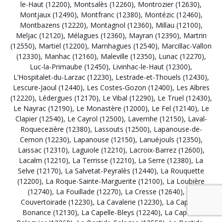
le-Haut (12200)
,
Montsalès (12260)
,
Montrozier (12630)
,
Montjaux (12490)
,
Montfranc (12380)
,
Montézic (12460)
,
Montbazens (12220)
,
Montagnol (12360)
,
Millau (12100)
,
Meljac (12120)
,
Mélagues (12360)
,
Mayran (12390)
,
Martrin
(12550)
,
Martiel (12200)
,
Marnhagues (12540)
,
Marcillac-Vallon
(12330)
,
Manhac (12160)
,
Maleville (12350)
,
Lunac (12270)
,
Luc-la-Primaube (12450)
,
Livinhac-le-Haut (12300)
,
L’Hospitalet-du-Larzac (12230)
,
Lestrade-et-Thouels (12430)
,
Lescure-Jaoul (12440)
,
Les Costes-Gozon (12400)
,
Les Albres
(12220)
,
Lédergues (12170)
,
Le Vibal (12290)
,
Le Truel (12430)
,
Le Nayrac (12190)
,
Le Monastère (12000)
,
Le Fel (12140)
,
Le
Clapier (12540)
,
Le Cayrol (12500)
,
Lavernhe (12150)
,
Laval-
Roquecezière (12380)
,
Lassouts (12500)
,
Lapanouse-de-
Cernon (12230)
,
Lapanouse (12150)
,
Lanuéjouls (12350)
,
Laissac (12310)
,
Laguiole (12210)
,
Lacroix-Barrez (12600)
,
Lacalm (12210)
,
La Terrisse (12210)
,
La Serre (12380)
,
La
Selve (12170)
,
La Salvetat-Peyralès (12440)
,
La Rouquette
(12200)
,
La Roque-Sainte-Marguerite (12100)
,
La Loubière
(12740)
,
La Fouillade (12270)
,
La Cresse (12640)
,
La
Couvertoirade (12230)
,
La Cavalerie (12230)
,
La Capelle-
Bonance (12130)
,
La Capelle-Bleys (12240)
,
La Capelle-