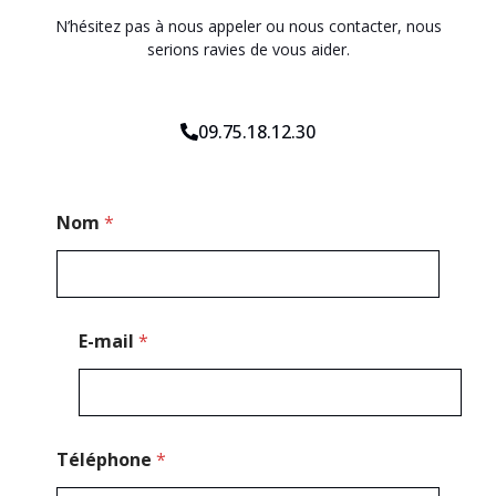
N’hésitez pas à nous appeler ou nous contacter, nous
serions ravies de vous aider.
09.75.18.12.30
N
Nom
*
o
m
T
é
l
é
E-mail
*
p
h
o
n
e
T
Téléphone
*
é