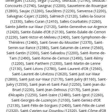
Sénergues (12320)
,
Ségur (12290)
,
Sébrazac (12190)
,
Sébazac-
Concourès (12740)
,
Savignac (12200)
,
Sauveterre-de-Rouergue
(12800)
,
Saujac (12260)
,
Sauclières (12230)
,
Sanvensa (12200)
,
Salvagnac-Cajarc (12260)
,
Salmiech (12120)
,
Salles-la-Source
(12330)
,
Salles-Curan (12410)
,
Salles-Courbatiès (12260)
,
Sainte-Juliette-sur-Viaur (12120)
,
Sainte-Geneviève-sur-Argence
(12420)
,
Sainte-Eulalie-d’Olt (12130)
,
Sainte-Eulalie-de-Cernon
(12230)
,
Saint-Victor-et-Melvieu (12400)
,
Saint-Symphorien-de-
Thénières (12460)
,
Saint-Sever-du-Moustier (12370)
,
Saint-
Sernin-sur-Rance (12380)
,
Saint-Saturnin-de-Lenne (12560)
,
Saint-Santin (12300)
,
Saint-Salvadou (12200)
,
Saint-Rome-de-
Tarn (12490)
,
Saint-Rome-de-Cernon (12490)
,
Saint-Rémy
(12200)
,
Saint-Parthem (12300)
,
Saint-Martin-de-Lenne
(12130)
,
Saint-Léons (12780)
,
Saint-Laurent-d’Olt (12560)
,
Saint-Laurent-de-Lévézou (12620)
,
Saint-Just-sur-Viaur
(12800)
,
Saint-Just-sur-Viaur (12170)
,
Saint-Juéry (81160)
,
Saint-
Juéry (12550)
,
Saint-Jean-et-Saint-Paul (12250)
,
Saint-Jean-du-
Bruel (12230)
,
Saint-Jean-Delnous (12170)
,
Saint-Jean-
d’Alcapiès (12250)
,
Saint-Izaire (12480)
,
Saint-Igest (12260)
,
Saint-Georges-de-Luzençon (12100)
,
Saint-Geniez-d’Olt
(12130)
,
Saint-Félix-de-Sorgues (12400)
,
Saint-Félix-de-Lunel
(12320)
,
Saint-Cyprien-sur-Dourdou (12320)
,
Saint-Côme-d’Olt