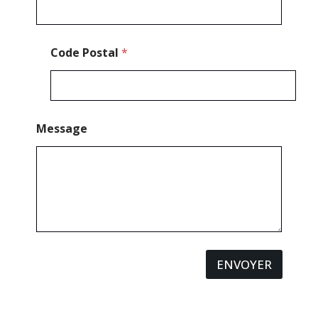
l
é
p
h
Code Postal
*
o
n
e
Message
ENVOYER