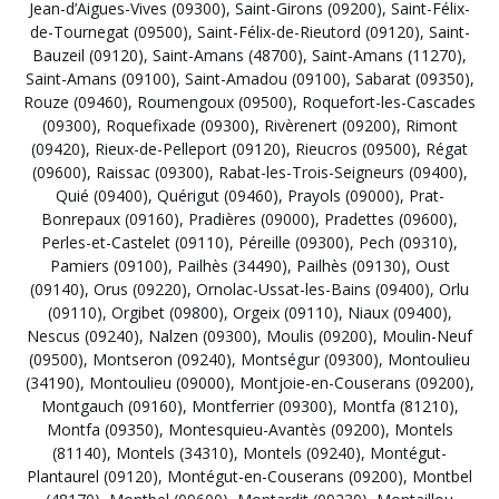
Jean-d’Aigues-Vives (09300)
,
Saint-Girons (09200)
,
Saint-Félix-
de-Tournegat (09500)
,
Saint-Félix-de-Rieutord (09120)
,
Saint-
Bauzeil (09120)
,
Saint-Amans (48700)
,
Saint-Amans (11270)
,
Saint-Amans (09100)
,
Saint-Amadou (09100)
,
Sabarat (09350)
,
Rouze (09460)
,
Roumengoux (09500)
,
Roquefort-les-Cascades
(09300)
,
Roquefixade (09300)
,
Rivèrenert (09200)
,
Rimont
(09420)
,
Rieux-de-Pelleport (09120)
,
Rieucros (09500)
,
Régat
(09600)
,
Raissac (09300)
,
Rabat-les-Trois-Seigneurs (09400)
,
Quié (09400)
,
Quérigut (09460)
,
Prayols (09000)
,
Prat-
Bonrepaux (09160)
,
Pradières (09000)
,
Pradettes (09600)
,
Perles-et-Castelet (09110)
,
Péreille (09300)
,
Pech (09310)
,
Pamiers (09100)
,
Pailhès (34490)
,
Pailhès (09130)
,
Oust
(09140)
,
Orus (09220)
,
Ornolac-Ussat-les-Bains (09400)
,
Orlu
(09110)
,
Orgibet (09800)
,
Orgeix (09110)
,
Niaux (09400)
,
Nescus (09240)
,
Nalzen (09300)
,
Moulis (09200)
,
Moulin-Neuf
(09500)
,
Montseron (09240)
,
Montségur (09300)
,
Montoulieu
(34190)
,
Montoulieu (09000)
,
Montjoie-en-Couserans (09200)
,
Montgauch (09160)
,
Montferrier (09300)
,
Montfa (81210)
,
Montfa (09350)
,
Montesquieu-Avantès (09200)
,
Montels
(81140)
,
Montels (34310)
,
Montels (09240)
,
Montégut-
Plantaurel (09120)
,
Montégut-en-Couserans (09200)
,
Montbel