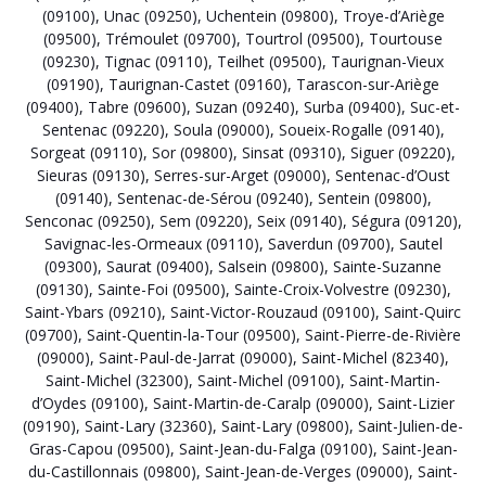
(09100)
,
Unac (09250)
,
Uchentein (09800)
,
Troye-d’Ariège
(09500)
,
Trémoulet (09700)
,
Tourtrol (09500)
,
Tourtouse
(09230)
,
Tignac (09110)
,
Teilhet (09500)
,
Taurignan-Vieux
(09190)
,
Taurignan-Castet (09160)
,
Tarascon-sur-Ariège
(09400)
,
Tabre (09600)
,
Suzan (09240)
,
Surba (09400)
,
Suc-et-
Sentenac (09220)
,
Soula (09000)
,
Soueix-Rogalle (09140)
,
Sorgeat (09110)
,
Sor (09800)
,
Sinsat (09310)
,
Siguer (09220)
,
Sieuras (09130)
,
Serres-sur-Arget (09000)
,
Sentenac-d’Oust
(09140)
,
Sentenac-de-Sérou (09240)
,
Sentein (09800)
,
Senconac (09250)
,
Sem (09220)
,
Seix (09140)
,
Ségura (09120)
,
Savignac-les-Ormeaux (09110)
,
Saverdun (09700)
,
Sautel
(09300)
,
Saurat (09400)
,
Salsein (09800)
,
Sainte-Suzanne
(09130)
,
Sainte-Foi (09500)
,
Sainte-Croix-Volvestre (09230)
,
Saint-Ybars (09210)
,
Saint-Victor-Rouzaud (09100)
,
Saint-Quirc
(09700)
,
Saint-Quentin-la-Tour (09500)
,
Saint-Pierre-de-Rivière
(09000)
,
Saint-Paul-de-Jarrat (09000)
,
Saint-Michel (82340)
,
Saint-Michel (32300)
,
Saint-Michel (09100)
,
Saint-Martin-
d’Oydes (09100)
,
Saint-Martin-de-Caralp (09000)
,
Saint-Lizier
(09190)
,
Saint-Lary (32360)
,
Saint-Lary (09800)
,
Saint-Julien-de-
Gras-Capou (09500)
,
Saint-Jean-du-Falga (09100)
,
Saint-Jean-
du-Castillonnais (09800)
,
Saint-Jean-de-Verges (09000)
,
Saint-