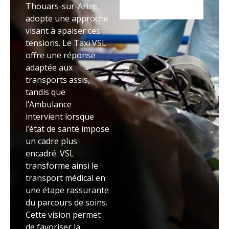
Thouars-sur-Arize
adopte une approche
visant à apaiser ces
tensions. Le Taxi VSL
offre une réponse
adaptée aux
transports assis,
tandis que
l’Ambulance
intervient lorsque
l’état de santé impose
un cadre plus
encadré. VSL
transforme ainsi le
transport médical en
une étape rassurante
du parcours de soins.
Cette vision permet
de favoriser la