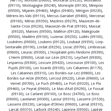
(48170)
,
Montbel (09600)
,
Montardit (09230)
,
Montaillou
(09110)
,
Montagagne (09240)
,
Monesple (09130)
,
Mirepoix
(09500)
,
Mijanès (09460)
,
Miglos (09400)
,
Mérigon (09230)
,
Mérens-les-Vals (09110)
,
Mercus-Garrabet (09400)
,
Mercenac
(09160)
,
Méras (09350)
,
Mazères (09270)
,
Mauvezin-de-
Sainte-Croix (09230)
,
Mauvezin-de-Prat (09160)
,
Massat
(09320)
,
Manses (09500)
,
Malléon (09120)
,
Malegoude
(09500)
,
Madière (09100)
,
Luzenac (09250)
,
Ludiès (09100)
,
Loubières (09000)
,
Loubens (09120)
,
Loubaut (09350)
,
Lorp-
Sentaraille (09190)
,
Lordat (09250)
,
Lissac (09700)
,
Limbrassac
(09600)
,
Lieurac (09300)
,
L’Hospitalet-près-l’Andorre (09390)
,
L’Herm (09000)
,
Lézat-sur-Lèze (09210)
,
Leychert (09300)
,
Lesparrou (09300)
,
Lescure (09420)
,
Lescousse (09100)
,
Les
Pujols (09100)
,
Les Issards (09100)
,
Les Cabannes (81170)
,
Les Cabannes (09310)
,
Les Bordes-sur-Lez (09800)
,
Les
Bordes-sur-Arize (09350)
,
Lercoul (09220)
,
Léran (09600)
,
Le
Vernet (09700)
,
Le Puch (09460)
,
Le Port (09320)
,
Le Pla
(09460)
,
Le Peyrat (09600)
,
Le Mas-d’Azil (09290)
,
Le Fossat
(09130)
,
Le Carlaret (09100)
,
Le Bosc (34700)
,
Le Bosc
(09000)
,
Lavelanet (09300)
,
Lassur (09310)
,
Lasserre (31530)
,
Lasserre (09230)
,
Laroque-d’Olmes (09600)
,
Larnat (09310)
,
Larcat (09310)
,
Larbont (09240)
,
Lapenne (09500)
,
Lapège