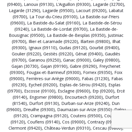
(09400)
,
Lanoux (09130)
,
L’Aiguillon (09300)
,
Lagarde (32700)
,
Lagarde (31290)
,
Lagarde (09500)
,
Lacourt (09200)
,
Labatut
(09700)
,
La Tour-du-Crieu (09100)
,
La Bastide-sur-l’Hers
(09600)
,
La Bastide-du-Salat (09160)
,
La Bastide-de-Sérou
(09240)
,
La Bastide-de-Lordat (09700)
,
La Bastide-de-
Bousignac (09500)
,
La Bastide-de-Besplas (09350)
,
Justiniac
(09700)
,
Illier-et-Laramade (09220)
,
Illartein (09800)
,
Ilhat
(09300)
,
Ignaux (09110)
,
Gudas (09120)
,
Gourbit (09400)
,
Goulier (09220)
,
Gestiès (09220)
,
Génat (09400)
,
Gaudiès
(09700)
,
Garanou (09250)
,
Ganac (09000)
,
Galey (09800)
,
Gajan (30730)
,
Gajan (09190)
,
Gabre (09290)
,
Freychenet
(09300)
,
Fougax-et-Barrineuf (09300)
,
Fornex (09350)
,
Foix
(09000)
,
Ferrières-sur-Ariège (09000)
,
Fabas (31230)
,
Fabas
(09230)
,
Eycheil (09200)
,
Esplas-de-Sérou (09420)
,
Esplas
(09700)
,
Escosse (09100)
,
Esclagne (09600)
,
Erp (09200)
,
Ercé
(09140)
,
Engomer (09800)
,
Encourtiech (09200)
,
Durfort
(81540)
,
Durfort (09130)
,
Durban-sur-Arize (09240)
,
Dun
(09600)
,
Dreuilhe (09300)
,
Daumazan-sur-Arize (09350)
,
Dalou
(09120)
,
Crampagna (09120)
,
Coutens (09500)
,
Coussa
(09120)
,
Couflens (09140)
,
Cos (09000)
,
Contrazy (09230)
,
Clermont (09420)
,
Château-Verdun (09310)
,
Cescau (09800)
,