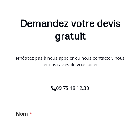
Demandez votre devis
gratuit
N’hésitez pas à nous appeler ou nous contacter, nous
serions ravies de vous aider.
09.75.18.12.30
M
Nom
*
e
s
s
a
g