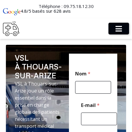
Téléphone :
09.75.18.12.30
4.8/5 basés sur 628 avis
VSL
À THOUARS-
E
Nom
*
SUR-ARIZE
-
m
VSL à Thouars-sur-
a
Arize joue un rôle
i
l
essentiel dans la
M
prise en charge
E-mail
*
e
globale des patients
s
nécessitant un
s
a
transport médical
g