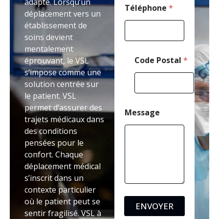
adapté. Lorsqu’un
e
Téléphone
*
déplacement vers un
*
établissement de
soins devient
mentalement
Code Postal
*
éprouvant, le VSL
s’impose comme une
solution centrée sur
le patient. VSL
permet d’assurer des
Message
trajets médicaux dans
des conditions
pensées pour le
confort. Chaque
déplacement médical
s’inscrit dans un
contexte particulier
où le patient peut se
ENVOYER
sentir fragilisé. VSL à