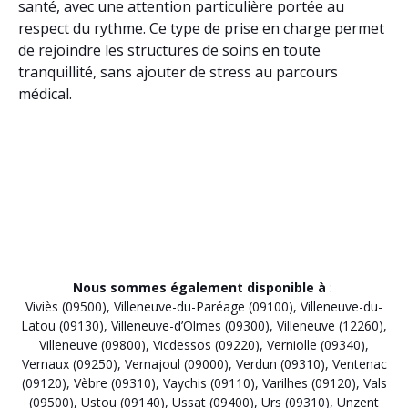
santé, avec une attention particulière portée au
respect du rythme. Ce type de prise en charge permet
de rejoindre les structures de soins en toute
tranquillité, sans ajouter de stress au parcours
médical.
Nous sommes également disponible à
:
Viviès (09500)
,
Villeneuve-du-Paréage (09100)
,
Villeneuve-du-
Latou (09130)
,
Villeneuve-d’Olmes (09300)
,
Villeneuve (12260)
,
Villeneuve (09800)
,
Vicdessos (09220)
,
Verniolle (09340)
,
Vernaux (09250)
,
Vernajoul (09000)
,
Verdun (09310)
,
Ventenac
(09120)
,
Vèbre (09310)
,
Vaychis (09110)
,
Varilhes (09120)
,
Vals
(09500)
,
Ustou (09140)
,
Ussat (09400)
,
Urs (09310)
,
Unzent