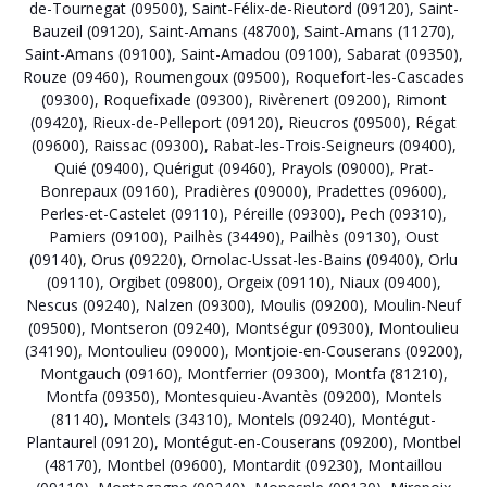
de-Tournegat (09500)
,
Saint-Félix-de-Rieutord (09120)
,
Saint-
Bauzeil (09120)
,
Saint-Amans (48700)
,
Saint-Amans (11270)
,
Saint-Amans (09100)
,
Saint-Amadou (09100)
,
Sabarat (09350)
,
Rouze (09460)
,
Roumengoux (09500)
,
Roquefort-les-Cascades
(09300)
,
Roquefixade (09300)
,
Rivèrenert (09200)
,
Rimont
(09420)
,
Rieux-de-Pelleport (09120)
,
Rieucros (09500)
,
Régat
(09600)
,
Raissac (09300)
,
Rabat-les-Trois-Seigneurs (09400)
,
Quié (09400)
,
Quérigut (09460)
,
Prayols (09000)
,
Prat-
Bonrepaux (09160)
,
Pradières (09000)
,
Pradettes (09600)
,
Perles-et-Castelet (09110)
,
Péreille (09300)
,
Pech (09310)
,
Pamiers (09100)
,
Pailhès (34490)
,
Pailhès (09130)
,
Oust
(09140)
,
Orus (09220)
,
Ornolac-Ussat-les-Bains (09400)
,
Orlu
(09110)
,
Orgibet (09800)
,
Orgeix (09110)
,
Niaux (09400)
,
Nescus (09240)
,
Nalzen (09300)
,
Moulis (09200)
,
Moulin-Neuf
(09500)
,
Montseron (09240)
,
Montségur (09300)
,
Montoulieu
(34190)
,
Montoulieu (09000)
,
Montjoie-en-Couserans (09200)
,
Montgauch (09160)
,
Montferrier (09300)
,
Montfa (81210)
,
Montfa (09350)
,
Montesquieu-Avantès (09200)
,
Montels
(81140)
,
Montels (34310)
,
Montels (09240)
,
Montégut-
Plantaurel (09120)
,
Montégut-en-Couserans (09200)
,
Montbel
(48170)
,
Montbel (09600)
,
Montardit (09230)
,
Montaillou