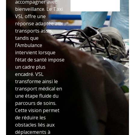
accompagner avec
bienveillance. Le Taxi
VSL offre une
réponse adaptée aux
transports assis,
tandis que
l’Ambulance
intervient lorsque
l’état de santé impose
un cadre plus
encadré. VSL
transforme ainsi le
transport médical en
une étape fluide du
parcours de soins.
Cette vision permet
de réduire les
obstacles liés aux
déplacements à