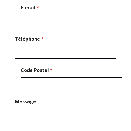
m
E-mail
*
a
i
l
Téléphone
*
Code Postal
*
Message