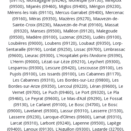
(09110)
,
Montagagne (09240)
,
Monesple (09130)
,
Mirepoix
(09500)
,
Mijanès (09460)
,
Miglos (09400)
,
Mérigon (09230)
,
Mérens-les-Vals (09110)
,
Mercus-Garrabet (09400)
,
Mercenac
(09160)
,
Méras (09350)
,
Mazères (09270)
,
Mauvezin-de-
Sainte-Croix (09230)
,
Mauvezin-de-Prat (09160)
,
Massat
(09320)
,
Manses (09500)
,
Malléon (09120)
,
Malegoude
(09500)
,
Madière (09100)
,
Luzenac (09250)
,
Ludiès (09100)
,
Loubières (09000)
,
Loubens (09120)
,
Loubaut (09350)
,
Lorp-
Sentaraille (09190)
,
Lordat (09250)
,
Lissac (09700)
,
Limbrassac
(09600)
,
Lieurac (09300)
,
L’Hospitalet-près-l’Andorre (09390)
,
L’Herm (09000)
,
Lézat-sur-Lèze (09210)
,
Leychert (09300)
,
Lesparrou (09300)
,
Lescure (09420)
,
Lescousse (09100)
,
Les
Pujols (09100)
,
Les Issards (09100)
,
Les Cabannes (81170)
,
Les Cabannes (09310)
,
Les Bordes-sur-Lez (09800)
,
Les
Bordes-sur-Arize (09350)
,
Lercoul (09220)
,
Léran (09600)
,
Le
Vernet (09700)
,
Le Puch (09460)
,
Le Port (09320)
,
Le Pla
(09460)
,
Le Peyrat (09600)
,
Le Mas-d’Azil (09290)
,
Le Fossat
(09130)
,
Le Carlaret (09100)
,
Le Bosc (34700)
,
Le Bosc
(09000)
,
Lavelanet (09300)
,
Lassur (09310)
,
Lasserre (31530)
,
Lasserre (09230)
,
Laroque-d’Olmes (09600)
,
Larnat (09310)
,
Larcat (09310)
,
Larbont (09240)
,
Lapenne (09500)
,
Lapège
(09400)
,
Lanoux (09130)
,
L’Aiguillon (09300)
,
Lagarde (32700)
,