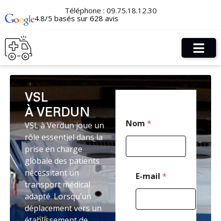
Téléphone :
09.75.18.12.30
4.8/5 basés sur 628 avis
VSL
À VERDUN
P
Nom
*
VSL à Verdun joue un
o
s
rôle essentiel dans la
t
prise en charge
a
globale des patients
l
P
nécessitant un
E-mail
*
o
transport médical
s
adapté. Lorsqu’un
t
déplacement vers un
a
l
établissement de