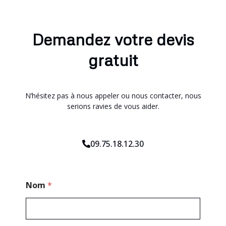
Demandez votre devis
gratuit
N’hésitez pas à nous appeler ou nous contacter, nous
serions ravies de vous aider.
09.75.18.12.30
N
Nom
*
o
m
*
E
-