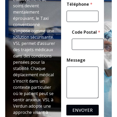
*
Téléphone
*
soins devient
mentalement
éprouvant, le Taxi
conventionné
s’impose comme une
Code Postal
*
solution sécurisante.
VSL permet d’assurer
des trajets médicaux
dans des conditions
Message
pensées pour la
stabilité. Chaque
déplacement médical
s’inscrit dans un
contexte particulier
où le patient peut se
sentir anxieux. VSL à
Verdun adopte une
ENVOYER
approche visant à