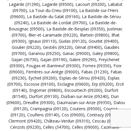
Lagarde (31290)
,
Lagarde (09500)
,
Lacourt (09200)
,
Labatut
(09700)
,
La Tour-du-Crieu (09100)
,
La Bastide-sur-l’Hers
(09600)
,
La Bastide-du-Salat (09160)
,
La Bastide-de-Sérou
(09240)
,
La Bastide-de-Lordat (09700)
,
La Bastide-de-
Bousignac (09500)
,
La Bastide-de-Besplas (09350)
,
Justiniac
(09700)
,
Illier-et-Laramade (09220)
,
Illartein (09800)
,
Ilhat
(09300)
,
Ignaux (09110)
,
Gudas (09120)
,
Gourbit (09400)
,
Goulier (09220)
,
Gestiès (09220)
,
Génat (09400)
,
Gaudiès
(09700)
,
Garanou (09250)
,
Ganac (09000)
,
Galey (09800)
,
Gajan (30730)
,
Gajan (09190)
,
Gabre (09290)
,
Freychenet
(09300)
,
Fougax-et-Barrineuf (09300)
,
Fornex (09350)
,
Foix
(09000)
,
Ferrières-sur-Ariège (09000)
,
Fabas (31230)
,
Fabas
(09230)
,
Eycheil (09200)
,
Esplas-de-Sérou (09420)
,
Esplas
(09700)
,
Escosse (09100)
,
Esclagne (09600)
,
Erp (09200)
,
Ercé
(09140)
,
Engomer (09800)
,
Encourtiech (09200)
,
Durfort
(81540)
,
Durfort (09130)
,
Durban-sur-Arize (09240)
,
Dun
(09600)
,
Dreuilhe (09300)
,
Daumazan-sur-Arize (09350)
,
Dalou
(09120)
,
Crampagna (09120)
,
Coutens (09500)
,
Coussa
(09120)
,
Couflens (09140)
,
Cos (09000)
,
Contrazy (09230)
,
Clermont (09420)
,
Château-Verdun (09310)
,
Cescau (09800)
,
Cérizols (09230)
,
Celles (34700)
,
Celles (09000)
,
Cazenave-