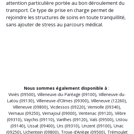
attention particulière portée au bon déroulement du
transport. Ce type de prise en charge permet de
rejoindre les structures de soins en toute tranquillité,
sans ajouter de stress au parcours médical.
Nous sommes également disponible à
:
Viviès (09500)
,
Villeneuve-du-Paréage (09100)
,
Villeneuve-du-
Latou (09130)
,
Villeneuve-d’Olmes (09300)
,
Villeneuve (12260)
,
Villeneuve (09800)
,
Vicdessos (09220)
,
Verniolle (09340)
,
Vernaux (09250)
,
Vernajoul (09000)
,
Ventenac (09120)
,
Vèbre
(09310)
,
Vaychis (09110)
,
Varilhes (09120)
,
Vals (09500)
,
Ustou
(09140)
,
Ussat (09400)
,
Urs (09310)
,
Unzent (09100)
,
Unac
(09250)
,
Uchentein (09800)
,
Troye-d’Ariège (09500)
,
Trémoulet