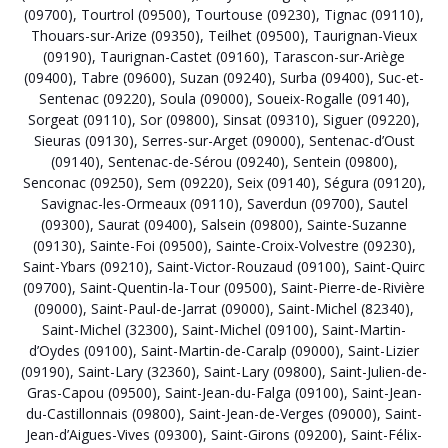
(09700)
,
Tourtrol (09500)
,
Tourtouse (09230)
,
Tignac (09110)
,
Thouars-sur-Arize (09350)
,
Teilhet (09500)
,
Taurignan-Vieux
(09190)
,
Taurignan-Castet (09160)
,
Tarascon-sur-Ariège
(09400)
,
Tabre (09600)
,
Suzan (09240)
,
Surba (09400)
,
Suc-et-
Sentenac (09220)
,
Soula (09000)
,
Soueix-Rogalle (09140)
,
Sorgeat (09110)
,
Sor (09800)
,
Sinsat (09310)
,
Siguer (09220)
,
Sieuras (09130)
,
Serres-sur-Arget (09000)
,
Sentenac-d’Oust
(09140)
,
Sentenac-de-Sérou (09240)
,
Sentein (09800)
,
Senconac (09250)
,
Sem (09220)
,
Seix (09140)
,
Ségura (09120)
,
Savignac-les-Ormeaux (09110)
,
Saverdun (09700)
,
Sautel
(09300)
,
Saurat (09400)
,
Salsein (09800)
,
Sainte-Suzanne
(09130)
,
Sainte-Foi (09500)
,
Sainte-Croix-Volvestre (09230)
,
Saint-Ybars (09210)
,
Saint-Victor-Rouzaud (09100)
,
Saint-Quirc
(09700)
,
Saint-Quentin-la-Tour (09500)
,
Saint-Pierre-de-Rivière
(09000)
,
Saint-Paul-de-Jarrat (09000)
,
Saint-Michel (82340)
,
Saint-Michel (32300)
,
Saint-Michel (09100)
,
Saint-Martin-
d’Oydes (09100)
,
Saint-Martin-de-Caralp (09000)
,
Saint-Lizier
(09190)
,
Saint-Lary (32360)
,
Saint-Lary (09800)
,
Saint-Julien-de-
Gras-Capou (09500)
,
Saint-Jean-du-Falga (09100)
,
Saint-Jean-
du-Castillonnais (09800)
,
Saint-Jean-de-Verges (09000)
,
Saint-
Jean-d’Aigues-Vives (09300)
,
Saint-Girons (09200)
,
Saint-Félix-