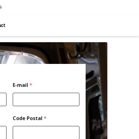
s
act
E-mail
*
Code Postal
*