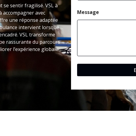
é
 se sentir fragilisé. VSL à
l
é
Message
 à accompagner avec
p
offre une réponse adaptée
h
mbulance intervient lorsque
o
 encadré. VSL transforme
n
e
ape rassurante du parcours
M
iorer l’expérience globale
e
s
s
a
g
e