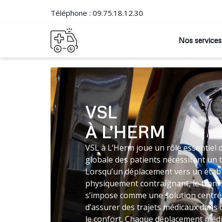
Téléphone :
09.75.18.12.30
Nos services
VSL
À L’HERM
VSL à L’Herm joue un rôle essentiel 
globale des patients nécessitant un 
Lorsqu’un déplacement vers un établ
physiquement contraignant, le tran
s’impose comme une solution centrée
d’assurer des trajets médicaux dans
le confort. Chaque déplacement médic