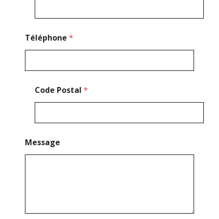
C
o
d
e
Téléphone
*
Code Postal
*
Message