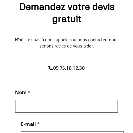
Demandez votre devis
gratuit
N’hésitez pas à nous appeler ou nous contacter, nous
serions ravies de vous aider.
09.75.18.12.30
C
Nom
*
o
d
e
C
o
d
E-mail
*
e