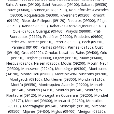
Saint-Amans (09100)
,
Saint-Amadou (09100)
,
Sabarat (09350)
,
Rouze (09460)
,
Roumengoux (09500)
,
Roquefort-les-Cascades
(09300)
,
Roquefixade (09300)
,
Rivèrenert (09200)
,
Rimont
(09420)
,
Rieux-de-Pelleport (09120)
,
Rieucros (09500)
,
Régat
(09600)
,
Raissac (09300)
,
Rabat-les-Trois-Seigneurs (09400)
,
Quié (09400)
,
Quérigut (09460)
,
Prayols (09000)
,
Prat-
Bonrepaux (09160)
,
Pradières (09000)
,
Pradettes (09600)
,
Perles-et-Castelet (09110)
,
Péreille (09300)
,
Pech (09310)
,
Pamiers (09100)
,
Pailhès (34490)
,
Pailhès (09130)
,
Oust
(09140)
,
Orus (09220)
,
Ornolac-Ussat-les-Bains (09400)
,
Orlu
(09110)
,
Orgibet (09800)
,
Orgeix (09110)
,
Niaux (09400)
,
Nescus (09240)
,
Nalzen (09300)
,
Moulis (09200)
,
Moulin-Neuf
(09500)
,
Montseron (09240)
,
Montségur (09300)
,
Montoulieu
(34190)
,
Montoulieu (09000)
,
Montjoie-en-Couserans (09200)
,
Montgauch (09160)
,
Montferrier (09300)
,
Montfa (81210)
,
Montfa (09350)
,
Montesquieu-Avantès (09200)
,
Montels
(81140)
,
Montels (34310)
,
Montels (09240)
,
Montégut-
Plantaurel (09120)
,
Montégut-en-Couserans (09200)
,
Montbel
(48170)
,
Montbel (09600)
,
Montardit (09230)
,
Montaillou
(09110)
,
Montagagne (09240)
,
Monesple (09130)
,
Mirepoix
(09500)
,
Mijanès (09460)
,
Miglos (09400)
,
Mérigon (09230)
,