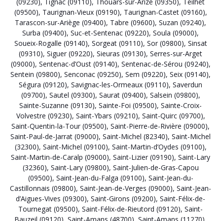
(09230)
,
Tignac (09110)
,
Thouars-sur-Arize (09350)
,
Teilhet
(09500)
,
Taurignan-Vieux (09190)
,
Taurignan-Castet (09160)
,
Tarascon-sur-Ariège (09400)
,
Tabre (09600)
,
Suzan (09240)
,
Surba (09400)
,
Suc-et-Sentenac (09220)
,
Soula (09000)
,
Soueix-Rogalle (09140)
,
Sorgeat (09110)
,
Sor (09800)
,
Sinsat
(09310)
,
Siguer (09220)
,
Sieuras (09130)
,
Serres-sur-Arget
(09000)
,
Sentenac-d’Oust (09140)
,
Sentenac-de-Sérou (09240)
,
Sentein (09800)
,
Senconac (09250)
,
Sem (09220)
,
Seix (09140)
,
Ségura (09120)
,
Savignac-les-Ormeaux (09110)
,
Saverdun
(09700)
,
Sautel (09300)
,
Saurat (09400)
,
Salsein (09800)
,
Sainte-Suzanne (09130)
,
Sainte-Foi (09500)
,
Sainte-Croix-
Volvestre (09230)
,
Saint-Ybars (09210)
,
Saint-Quirc (09700)
,
Saint-Quentin-la-Tour (09500)
,
Saint-Pierre-de-Rivière (09000)
,
Saint-Paul-de-Jarrat (09000)
,
Saint-Michel (82340)
,
Saint-Michel
(32300)
,
Saint-Michel (09100)
,
Saint-Martin-d’Oydes (09100)
,
Saint-Martin-de-Caralp (09000)
,
Saint-Lizier (09190)
,
Saint-Lary
(32360)
,
Saint-Lary (09800)
,
Saint-Julien-de-Gras-Capou
(09500)
,
Saint-Jean-du-Falga (09100)
,
Saint-Jean-du-
Castillonnais (09800)
,
Saint-Jean-de-Verges (09000)
,
Saint-Jean-
d’Aigues-Vives (09300)
,
Saint-Girons (09200)
,
Saint-Félix-de-
Tournegat (09500)
,
Saint-Félix-de-Rieutord (09120)
,
Saint-
Bauzeil (09120)
,
Saint-Amans (48700)
,
Saint-Amans (11270)
,