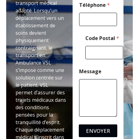
transport médical
e
Téléphone
*
adapté. Lorsqu’un
déplacement vers un
établissement de
soins devient
Code Postal
*
physiquement
contraignant, le
transport en
Ambulance VSL
s’impose comme une
Message
solution centrée sur
le patient. VSL
permet d’assurer des
trajets médicaux dans
des conditions
pensées pour la
tranquillité d’esprit.
Chaque déplacement
ENVOYER
médical s’inscrit dans