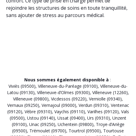
confort. Ce type de prise en charge permet de
rejoindre les structures de soins en toute tranquillité,
sans ajouter de stress au parcours médical.
Nous sommes également disponible à
:
Viviès (09500)
,
Villeneuve-du-Paréage (09100)
,
Villeneuve-du-
Latou (09130)
,
Villeneuve-d’Olmes (09300)
,
Villeneuve (12260)
,
Villeneuve (09800)
,
Vicdessos (09220)
,
Verniolle (09340)
,
Vernaux (09250)
,
Vernajoul (09000)
,
Verdun (09310)
,
Ventenac
(09120)
,
Vèbre (09310)
,
Vaychis (09110)
,
Varilhes (09120)
,
Vals
(09500)
,
Ustou (09140)
,
Ussat (09400)
,
Urs (09310)
,
Unzent
(09100)
,
Unac (09250)
,
Uchentein (09800)
,
Troye-d’Ariège
(09500)
,
Trémoulet (09700)
,
Tourtrol (09500)
,
Tourtouse