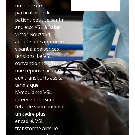
un contexte
particulier où le
patient peut se sentir
anxieux. VSL à Saint-
Victor-Rouzaud
adopte une approche
visant à apaiser ces
tensions. Le VSL
conventionné offre
une réponse adaptée
aux transports assis,
tandis que
l’Ambulance VSL
intervient lorsque
l’état de santé impose
un cadre plus
encadré. VSL
transforme ainsi le