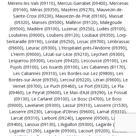
Mérens-les-Vals (09110)
,
Mercus-Garrabet (09400)
,
Mercenac
(09160)
,
Méras (09350)
,
Mazères (09270)
,
Mauvezin-de-
Sainte-Croix (09230)
,
Mauvezin-de-Prat (09160)
,
Massat
(09320)
,
Manses (09500)
,
Malléon (09120)
,
Malegoude
(09500)
,
Madière (09100)
,
Luzenac (09250)
,
Ludiès (09100)
,
Loubières (09000)
,
Loubens (09120)
,
Loubaut (09350)
,
Lorp-
Sentaraille (09190)
,
Lordat (09250)
,
Lissac (09700)
,
Limbrassac
(09600)
,
Lieurac (09300)
,
L’Hospitalet-près-l’Andorre (09390)
,
L’Herm (09000)
,
Lézat-sur-Lèze (09210)
,
Leychert (09300)
,
Lesparrou (09300)
,
Lescure (09420)
,
Lescousse (09100)
,
Les
Pujols (09100)
,
Les Issards (09100)
,
Les Cabannes (81170)
,
Les Cabannes (09310)
,
Les Bordes-sur-Lez (09800)
,
Les
Bordes-sur-Arize (09350)
,
Lercoul (09220)
,
Léran (09600)
,
Le
Vernet (09700)
,
Le Puch (09460)
,
Le Port (09320)
,
Le Pla
(09460)
,
Le Peyrat (09600)
,
Le Mas-d’Azil (09290)
,
Le Fossat
(09130)
,
Le Carlaret (09100)
,
Le Bosc (34700)
,
Le Bosc
(09000)
,
Lavelanet (09300)
,
Lassur (09310)
,
Lasserre (31530)
,
Lasserre (09230)
,
Laroque-d’Olmes (09600)
,
Larnat (09310)
,
Larcat (09310)
,
Larbont (09240)
,
Lapenne (09500)
,
Lapège
(09400)
,
Lanoux (09130)
,
L’Aiguillon (09300)
,
Lagarde (32700)
,
Lagarde (31290)
,
Lagarde (09500)
,
Lacourt (09200)
,
Labatut