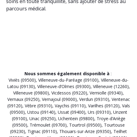
soins en toute tranquillité, sans ajouter de stress au
parcours médical.
Nous sommes également disponible à
:
Viviès (09500)
,
Villeneuve-du-Paréage (09100)
,
Villeneuve-du-
Latou (09130)
,
Villeneuve-d’Olmes (09300)
,
Villeneuve (12260)
,
Villeneuve (09800)
,
Vicdessos (09220)
,
Verniolle (09340)
,
Vernaux (09250)
,
Vernajoul (09000)
,
Verdun (09310)
,
Ventenac
(09120)
,
Vèbre (09310)
,
Vaychis (09110)
,
Varilhes (09120)
,
Vals
(09500)
,
Ustou (09140)
,
Ussat (09400)
,
Urs (09310)
,
Unzent
(09100)
,
Unac (09250)
,
Uchentein (09800)
,
Troye-d’Ariège
(09500)
,
Trémoulet (09700)
,
Tourtrol (09500)
,
Tourtouse
(09230)
,
Tignac (09110)
,
Thouars-sur-Arize (09350)
,
Teilhet