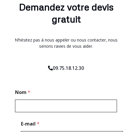
Demandez votre devis
gratuit
N’hésitez pas à nous appeler ou nous contacter, nous
serions ravies de vous aider.
09.75.18.12.30
*
Nom
*
C
o
d
e
P
o
E-mail
*
s