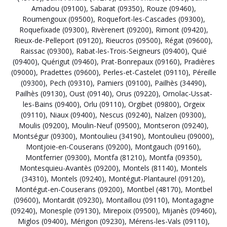
Amadou (09100)
,
Sabarat (09350)
,
Rouze (09460)
,
Roumengoux (09500)
,
Roquefort-les-Cascades (09300)
,
Roquefixade (09300)
,
Rivèrenert (09200)
,
Rimont (09420)
,
Rieux-de-Pelleport (09120)
,
Rieucros (09500)
,
Régat (09600)
,
Raissac (09300)
,
Rabat-les-Trois-Seigneurs (09400)
,
Quié
(09400)
,
Quérigut (09460)
,
Prat-Bonrepaux (09160)
,
Pradières
(09000)
,
Pradettes (09600)
,
Perles-et-Castelet (09110)
,
Péreille
(09300)
,
Pech (09310)
,
Pamiers (09100)
,
Pailhès (34490)
,
Pailhès (09130)
,
Oust (09140)
,
Orus (09220)
,
Ornolac-Ussat-
les-Bains (09400)
,
Orlu (09110)
,
Orgibet (09800)
,
Orgeix
(09110)
,
Niaux (09400)
,
Nescus (09240)
,
Nalzen (09300)
,
Moulis (09200)
,
Moulin-Neuf (09500)
,
Montseron (09240)
,
Montségur (09300)
,
Montoulieu (34190)
,
Montoulieu (09000)
,
Montjoie-en-Couserans (09200)
,
Montgauch (09160)
,
Montferrier (09300)
,
Montfa (81210)
,
Montfa (09350)
,
Montesquieu-Avantès (09200)
,
Montels (81140)
,
Montels
(34310)
,
Montels (09240)
,
Montégut-Plantaurel (09120)
,
Montégut-en-Couserans (09200)
,
Montbel (48170)
,
Montbel
(09600)
,
Montardit (09230)
,
Montaillou (09110)
,
Montagagne
(09240)
,
Monesple (09130)
,
Mirepoix (09500)
,
Mijanès (09460)
,
Miglos (09400)
,
Mérigon (09230)
,
Mérens-les-Vals (09110)
,