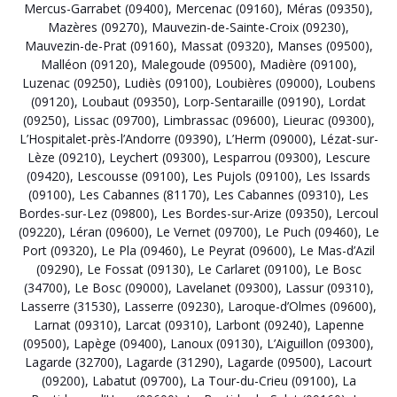
Mercus-Garrabet (09400)
,
Mercenac (09160)
,
Méras (09350)
,
Mazères (09270)
,
Mauvezin-de-Sainte-Croix (09230)
,
Mauvezin-de-Prat (09160)
,
Massat (09320)
,
Manses (09500)
,
Malléon (09120)
,
Malegoude (09500)
,
Madière (09100)
,
Luzenac (09250)
,
Ludiès (09100)
,
Loubières (09000)
,
Loubens
(09120)
,
Loubaut (09350)
,
Lorp-Sentaraille (09190)
,
Lordat
(09250)
,
Lissac (09700)
,
Limbrassac (09600)
,
Lieurac (09300)
,
L’Hospitalet-près-l’Andorre (09390)
,
L’Herm (09000)
,
Lézat-sur-
Lèze (09210)
,
Leychert (09300)
,
Lesparrou (09300)
,
Lescure
(09420)
,
Lescousse (09100)
,
Les Pujols (09100)
,
Les Issards
(09100)
,
Les Cabannes (81170)
,
Les Cabannes (09310)
,
Les
Bordes-sur-Lez (09800)
,
Les Bordes-sur-Arize (09350)
,
Lercoul
(09220)
,
Léran (09600)
,
Le Vernet (09700)
,
Le Puch (09460)
,
Le
Port (09320)
,
Le Pla (09460)
,
Le Peyrat (09600)
,
Le Mas-d’Azil
(09290)
,
Le Fossat (09130)
,
Le Carlaret (09100)
,
Le Bosc
(34700)
,
Le Bosc (09000)
,
Lavelanet (09300)
,
Lassur (09310)
,
Lasserre (31530)
,
Lasserre (09230)
,
Laroque-d’Olmes (09600)
,
Larnat (09310)
,
Larcat (09310)
,
Larbont (09240)
,
Lapenne
(09500)
,
Lapège (09400)
,
Lanoux (09130)
,
L’Aiguillon (09300)
,
Lagarde (32700)
,
Lagarde (31290)
,
Lagarde (09500)
,
Lacourt
(09200)
,
Labatut (09700)
,
La Tour-du-Crieu (09100)
,
La