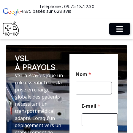
Téléphone :
09.75.18.12.30
4.8/5 basés sur 628 avis
VSL
À PRAYOLS
C
Nom
*
VSL à Prayols joue un
o
d
rôle essentiel dans la
e
prise en charge
C
globale des patients
o
d
nécessitant un
E-mail
*
e
transport médical
*
adapté. Lorsqu’un
déplacement vers un
établissement de