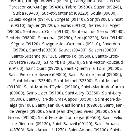
(09500)
,
Taurignan-Vieux (09190)
,
Taurignan-Castet (09160)
,
Tarascon-sur-Ariège (09400)
,
Tabre (09600)
,
Suzan (09240)
,
Surba (09400)
,
Suc-et-Sentenac (09220)
,
Soula (09000)
,
Soueix-Rogalle (09140)
,
Sorgeat (09110)
,
Sor (09800)
,
Sinsat
(09310)
,
Siguer (09220)
,
Sieuras (09130)
,
Serres-sur-Arget
(09000)
,
Sentenac-d’Oust (09140)
,
Sentenac-de-Sérou (09240)
,
Sentein (09800)
,
Senconac (09250)
,
Sem (09220)
,
Seix (09140)
,
Ségura (09120)
,
Savignac-les-Ormeaux (09110)
,
Saverdun
(09700)
,
Sautel (09300)
,
Saurat (09400)
,
Salsein (09800)
,
Sainte-Suzanne (09130)
,
Sainte-Foi (09500)
,
Sainte-Croix-
Volvestre (09230)
,
Saint-Ybars (09210)
,
Saint-Victor-Rouzaud
(09100)
,
Saint-Quirc (09700)
,
Saint-Quentin-la-Tour (09500)
,
Saint-Pierre-de-Rivière (09000)
,
Saint-Paul-de-Jarrat (09000)
,
Saint-Michel (82340)
,
Saint-Michel (32300)
,
Saint-Michel
(09100)
,
Saint-Martin-d’Oydes (09100)
,
Saint-Martin-de-Caralp
(09000)
,
Saint-Lizier (09190)
,
Saint-Lary (32360)
,
Saint-Lary
(09800)
,
Saint-Julien-de-Gras-Capou (09500)
,
Saint-Jean-du-
Falga (09100)
,
Saint-Jean-du-Castillonnais (09800)
,
Saint-Jean-
de-Verges (09000)
,
Saint-Jean-d’Aigues-Vives (09300)
,
Saint-
Girons (09200)
,
Saint-Félix-de-Tournegat (09500)
,
Saint-Félix-
de-Rieutord (09120)
,
Saint-Bauzeil (09120)
,
Saint-Amans
(48700)
,
Saint-Amans (11270)
,
Saint-Amans (09100)
,
Saint-