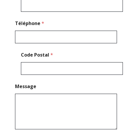
t
a
l
Téléphone
*
Code Postal
*
Message