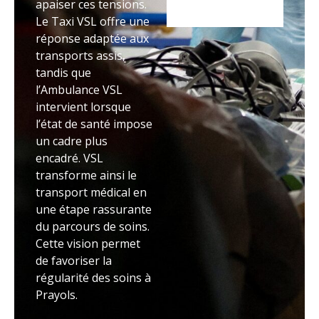
apaiser ces tensions.
Le Taxi VSL offre une
réponse adaptée aux
transports assis,
tandis que
l’Ambulance VSL
intervient lorsque
l’état de santé impose
un cadre plus
encadré. VSL
transforme ainsi le
transport médical en
une étape rassurante
du parcours de soins.
Cette vision permet
de favoriser la
régularité des soins à
Prayols.