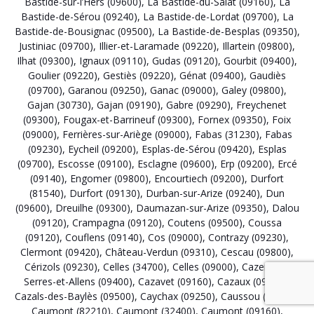
Bastide-sur-l’Hers (09600)
,
La Bastide-du-Salat (09160)
,
La
Bastide-de-Sérou (09240)
,
La Bastide-de-Lordat (09700)
,
La
Bastide-de-Bousignac (09500)
,
La Bastide-de-Besplas (09350)
,
Justiniac (09700)
,
Illier-et-Laramade (09220)
,
Illartein (09800)
,
Ilhat (09300)
,
Ignaux (09110)
,
Gudas (09120)
,
Gourbit (09400)
,
Goulier (09220)
,
Gestiès (09220)
,
Génat (09400)
,
Gaudiès
(09700)
,
Garanou (09250)
,
Ganac (09000)
,
Galey (09800)
,
Gajan (30730)
,
Gajan (09190)
,
Gabre (09290)
,
Freychenet
(09300)
,
Fougax-et-Barrineuf (09300)
,
Fornex (09350)
,
Foix
(09000)
,
Ferrières-sur-Ariège (09000)
,
Fabas (31230)
,
Fabas
(09230)
,
Eycheil (09200)
,
Esplas-de-Sérou (09420)
,
Esplas
(09700)
,
Escosse (09100)
,
Esclagne (09600)
,
Erp (09200)
,
Ercé
(09140)
,
Engomer (09800)
,
Encourtiech (09200)
,
Durfort
(81540)
,
Durfort (09130)
,
Durban-sur-Arize (09240)
,
Dun
(09600)
,
Dreuilhe (09300)
,
Daumazan-sur-Arize (09350)
,
Dalou
(09120)
,
Crampagna (09120)
,
Coutens (09500)
,
Coussa
(09120)
,
Couflens (09140)
,
Cos (09000)
,
Contrazy (09230)
,
Clermont (09420)
,
Château-Verdun (09310)
,
Cescau (09800)
,
Cérizols (09230)
,
Celles (34700)
,
Celles (09000)
,
Cazenave-
Serres-et-Allens (09400)
,
Cazavet (09160)
,
Cazaux (09120)
,
Cazals-des-Baylès (09500)
,
Caychax (09250)
,
Caussou (09250)
,
Caumont (82210)
,
Caumont (32400)
,
Caumont (09160)
,