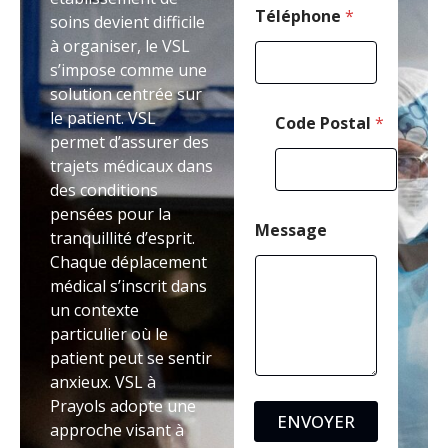
Téléphone
*
soins devient difficile
à organiser, le VSL
s’impose comme une
solution centrée sur
le patient. VSL
Code Postal
*
permet d’assurer des
trajets médicaux dans
des conditions
pensées pour la
Message
tranquillité d’esprit.
Chaque déplacement
médical s’inscrit dans
un contexte
particulier où le
patient peut se sentir
anxieux. VSL à
Prayols adopte une
ENVOYER
approche visant à