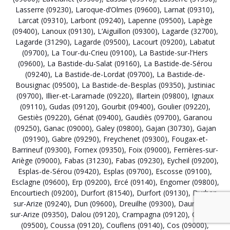
Lasserre (09230)
,
Laroque-d’Olmes (09600)
,
Larnat (09310)
,
Larcat (09310)
,
Larbont (09240)
,
Lapenne (09500)
,
Lapège
(09400)
,
Lanoux (09130)
,
L’Aiguillon (09300)
,
Lagarde (32700)
,
Lagarde (31290)
,
Lagarde (09500)
,
Lacourt (09200)
,
Labatut
(09700)
,
La Tour-du-Crieu (09100)
,
La Bastide-sur-l’Hers
(09600)
,
La Bastide-du-Salat (09160)
,
La Bastide-de-Sérou
(09240)
,
La Bastide-de-Lordat (09700)
,
La Bastide-de-
Bousignac (09500)
,
La Bastide-de-Besplas (09350)
,
Justiniac
(09700)
,
Illier-et-Laramade (09220)
,
Illartein (09800)
,
Ignaux
(09110)
,
Gudas (09120)
,
Gourbit (09400)
,
Goulier (09220)
,
Gestiès (09220)
,
Génat (09400)
,
Gaudiès (09700)
,
Garanou
(09250)
,
Ganac (09000)
,
Galey (09800)
,
Gajan (30730)
,
Gajan
(09190)
,
Gabre (09290)
,
Freychenet (09300)
,
Fougax-et-
Barrineuf (09300)
,
Fornex (09350)
,
Foix (09000)
,
Ferrières-sur-
Ariège (09000)
,
Fabas (31230)
,
Fabas (09230)
,
Eycheil (09200)
,
Esplas-de-Sérou (09420)
,
Esplas (09700)
,
Escosse (09100)
,
Esclagne (09600)
,
Erp (09200)
,
Ercé (09140)
,
Engomer (09800)
,
Encourtiech (09200)
,
Durfort (81540)
,
Durfort (09130)
,
Durban-
sur-Arize (09240)
,
Dun (09600)
,
Dreuilhe (09300)
,
Daumazan-
sur-Arize (09350)
,
Dalou (09120)
,
Crampagna (09120)
,
Coutens
(09500)
,
Coussa (09120)
,
Couflens (09140)
,
Cos (09000)
,