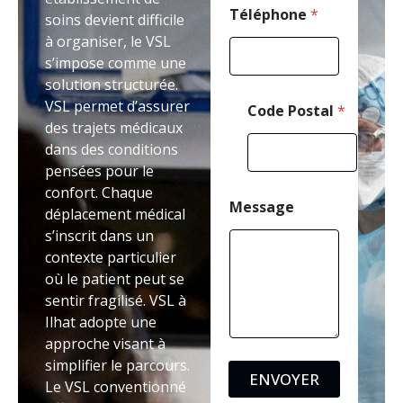
Téléphone
*
soins devient difficile
à organiser, le VSL
s’impose comme une
solution structurée.
VSL permet d’assurer
Code Postal
*
des trajets médicaux
dans des conditions
pensées pour le
confort. Chaque
Message
déplacement médical
s’inscrit dans un
contexte particulier
où le patient peut se
sentir fragilisé. VSL à
Ilhat adopte une
approche visant à
simplifier le parcours.
ENVOYER
Le VSL conventionné