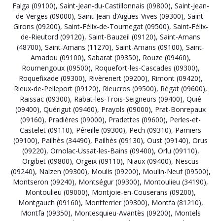
Falga (09100)
,
Saint-Jean-du-Castillonnais (09800)
,
Saint-Jean-
de-Verges (09000)
,
Saint-Jean-d’Aigues-Vives (09300)
,
Saint-
Girons (09200)
,
Saint-Félix-de-Tournegat (09500)
,
Saint-Félix-
de-Rieutord (09120)
,
Saint-Bauzeil (09120)
,
Saint-Amans
(48700)
,
Saint-Amans (11270)
,
Saint-Amans (09100)
,
Saint-
Amadou (09100)
,
Sabarat (09350)
,
Rouze (09460)
,
Roumengoux (09500)
,
Roquefort-les-Cascades (09300)
,
Roquefixade (09300)
,
Rivèrenert (09200)
,
Rimont (09420)
,
Rieux-de-Pelleport (09120)
,
Rieucros (09500)
,
Régat (09600)
,
Raissac (09300)
,
Rabat-les-Trois-Seigneurs (09400)
,
Quié
(09400)
,
Quérigut (09460)
,
Prayols (09000)
,
Prat-Bonrepaux
(09160)
,
Pradières (09000)
,
Pradettes (09600)
,
Perles-et-
Castelet (09110)
,
Péreille (09300)
,
Pech (09310)
,
Pamiers
(09100)
,
Pailhès (34490)
,
Pailhès (09130)
,
Oust (09140)
,
Orus
(09220)
,
Ornolac-Ussat-les-Bains (09400)
,
Orlu (09110)
,
Orgibet (09800)
,
Orgeix (09110)
,
Niaux (09400)
,
Nescus
(09240)
,
Nalzen (09300)
,
Moulis (09200)
,
Moulin-Neuf (09500)
,
Montseron (09240)
,
Montségur (09300)
,
Montoulieu (34190)
,
Montoulieu (09000)
,
Montjoie-en-Couserans (09200)
,
Montgauch (09160)
,
Montferrier (09300)
,
Montfa (81210)
,
Montfa (09350)
,
Montesquieu-Avantès (09200)
,
Montels