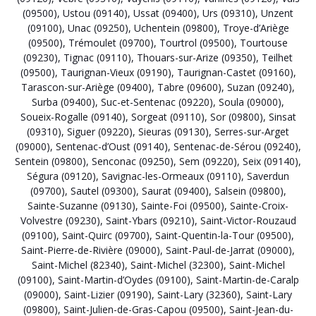
(09500)
,
Ustou (09140)
,
Ussat (09400)
,
Urs (09310)
,
Unzent
(09100)
,
Unac (09250)
,
Uchentein (09800)
,
Troye-d’Ariège
(09500)
,
Trémoulet (09700)
,
Tourtrol (09500)
,
Tourtouse
(09230)
,
Tignac (09110)
,
Thouars-sur-Arize (09350)
,
Teilhet
(09500)
,
Taurignan-Vieux (09190)
,
Taurignan-Castet (09160)
,
Tarascon-sur-Ariège (09400)
,
Tabre (09600)
,
Suzan (09240)
,
Surba (09400)
,
Suc-et-Sentenac (09220)
,
Soula (09000)
,
Soueix-Rogalle (09140)
,
Sorgeat (09110)
,
Sor (09800)
,
Sinsat
(09310)
,
Siguer (09220)
,
Sieuras (09130)
,
Serres-sur-Arget
(09000)
,
Sentenac-d’Oust (09140)
,
Sentenac-de-Sérou (09240)
,
Sentein (09800)
,
Senconac (09250)
,
Sem (09220)
,
Seix (09140)
,
Ségura (09120)
,
Savignac-les-Ormeaux (09110)
,
Saverdun
(09700)
,
Sautel (09300)
,
Saurat (09400)
,
Salsein (09800)
,
Sainte-Suzanne (09130)
,
Sainte-Foi (09500)
,
Sainte-Croix-
Volvestre (09230)
,
Saint-Ybars (09210)
,
Saint-Victor-Rouzaud
(09100)
,
Saint-Quirc (09700)
,
Saint-Quentin-la-Tour (09500)
,
Saint-Pierre-de-Rivière (09000)
,
Saint-Paul-de-Jarrat (09000)
,
Saint-Michel (82340)
,
Saint-Michel (32300)
,
Saint-Michel
(09100)
,
Saint-Martin-d’Oydes (09100)
,
Saint-Martin-de-Caralp
(09000)
,
Saint-Lizier (09190)
,
Saint-Lary (32360)
,
Saint-Lary
(09800)
,
Saint-Julien-de-Gras-Capou (09500)
,
Saint-Jean-du-