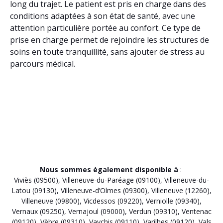
long du trajet. Le patient est pris en charge dans des
conditions adaptées à son état de santé, avec une
attention particulière portée au confort. Ce type de
prise en charge permet de rejoindre les structures de
soins en toute tranquillité, sans ajouter de stress au
parcours médical.
Nous sommes également disponible à
:
Viviès (09500)
,
Villeneuve-du-Paréage (09100)
,
Villeneuve-du-
Latou (09130)
,
Villeneuve-d’Olmes (09300)
,
Villeneuve (12260)
,
Villeneuve (09800)
,
Vicdessos (09220)
,
Verniolle (09340)
,
Vernaux (09250)
,
Vernajoul (09000)
,
Verdun (09310)
,
Ventenac
(09120)
,
Vèbre (09310)
,
Vaychis (09110)
,
Varilhes (09120)
,
Vals