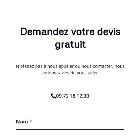
Demandez votre devis
gratuit
N’hésitez pas à nous appeler ou nous contacter, nous
serions ravies de vous aider.
09.75.18.12.30
P
Nom
*
o
s
t