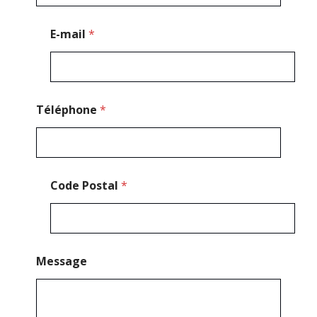
a
l
E
E-mail
*
-
m
a
i
l
*
Téléphone
*
Code Postal
*
Message