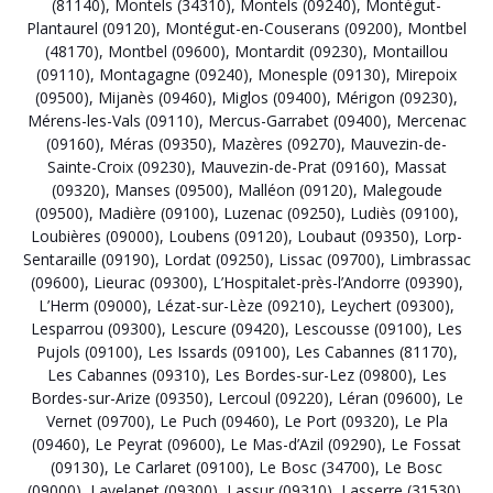
(81140)
,
Montels (34310)
,
Montels (09240)
,
Montégut-
Plantaurel (09120)
,
Montégut-en-Couserans (09200)
,
Montbel
(48170)
,
Montbel (09600)
,
Montardit (09230)
,
Montaillou
(09110)
,
Montagagne (09240)
,
Monesple (09130)
,
Mirepoix
(09500)
,
Mijanès (09460)
,
Miglos (09400)
,
Mérigon (09230)
,
Mérens-les-Vals (09110)
,
Mercus-Garrabet (09400)
,
Mercenac
(09160)
,
Méras (09350)
,
Mazères (09270)
,
Mauvezin-de-
Sainte-Croix (09230)
,
Mauvezin-de-Prat (09160)
,
Massat
(09320)
,
Manses (09500)
,
Malléon (09120)
,
Malegoude
(09500)
,
Madière (09100)
,
Luzenac (09250)
,
Ludiès (09100)
,
Loubières (09000)
,
Loubens (09120)
,
Loubaut (09350)
,
Lorp-
Sentaraille (09190)
,
Lordat (09250)
,
Lissac (09700)
,
Limbrassac
(09600)
,
Lieurac (09300)
,
L’Hospitalet-près-l’Andorre (09390)
,
L’Herm (09000)
,
Lézat-sur-Lèze (09210)
,
Leychert (09300)
,
Lesparrou (09300)
,
Lescure (09420)
,
Lescousse (09100)
,
Les
Pujols (09100)
,
Les Issards (09100)
,
Les Cabannes (81170)
,
Les Cabannes (09310)
,
Les Bordes-sur-Lez (09800)
,
Les
Bordes-sur-Arize (09350)
,
Lercoul (09220)
,
Léran (09600)
,
Le
Vernet (09700)
,
Le Puch (09460)
,
Le Port (09320)
,
Le Pla
(09460)
,
Le Peyrat (09600)
,
Le Mas-d’Azil (09290)
,
Le Fossat
(09130)
,
Le Carlaret (09100)
,
Le Bosc (34700)
,
Le Bosc
(09000)
,
Lavelanet (09300)
,
Lassur (09310)
,
Lasserre (31530)
,