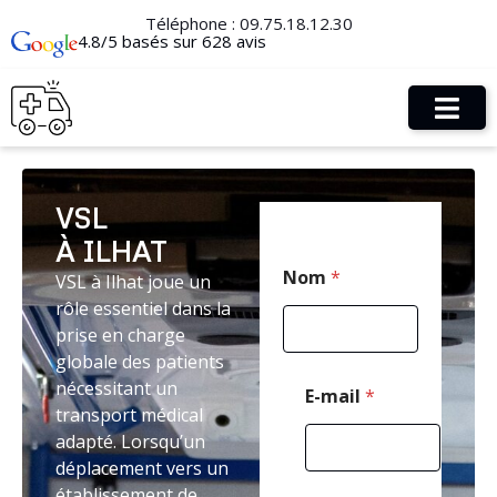
Téléphone :
09.75.18.12.30
4.8/5 basés sur 628 avis
VSL
À ILHAT
E
Nom
*
VSL à Ilhat joue un
-
m
rôle essentiel dans la
a
prise en charge
i
globale des patients
l
N
nécessitant un
E-mail
*
o
transport médical
m
adapté. Lorsqu’un
*
déplacement vers un
établissement de