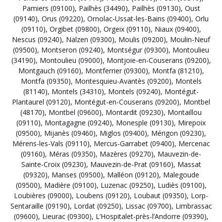
Pamiers (09100)
,
Pailhès (34490)
,
Pailhès (09130)
,
Oust
(09140)
,
Orus (09220)
,
Ornolac-Ussat-les-Bains (09400)
,
Orlu
(09110)
,
Orgibet (09800)
,
Orgeix (09110)
,
Niaux (09400)
,
Nescus (09240)
,
Nalzen (09300)
,
Moulis (09200)
,
Moulin-Neuf
(09500)
,
Montseron (09240)
,
Montségur (09300)
,
Montoulieu
(34190)
,
Montoulieu (09000)
,
Montjoie-en-Couserans (09200)
,
Montgauch (09160)
,
Montferrier (09300)
,
Montfa (81210)
,
Montfa (09350)
,
Montesquieu-Avantès (09200)
,
Montels
(81140)
,
Montels (34310)
,
Montels (09240)
,
Montégut-
Plantaurel (09120)
,
Montégut-en-Couserans (09200)
,
Montbel
(48170)
,
Montbel (09600)
,
Montardit (09230)
,
Montaillou
(09110)
,
Montagagne (09240)
,
Monesple (09130)
,
Mirepoix
(09500)
,
Mijanès (09460)
,
Miglos (09400)
,
Mérigon (09230)
,
Mérens-les-Vals (09110)
,
Mercus-Garrabet (09400)
,
Mercenac
(09160)
,
Méras (09350)
,
Mazères (09270)
,
Mauvezin-de-
Sainte-Croix (09230)
,
Mauvezin-de-Prat (09160)
,
Massat
(09320)
,
Manses (09500)
,
Malléon (09120)
,
Malegoude
(09500)
,
Madière (09100)
,
Luzenac (09250)
,
Ludiès (09100)
,
Loubières (09000)
,
Loubens (09120)
,
Loubaut (09350)
,
Lorp-
Sentaraille (09190)
,
Lordat (09250)
,
Lissac (09700)
,
Limbrassac
(09600)
,
Lieurac (09300)
,
L’Hospitalet-près-l’Andorre (09390)
,