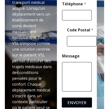
transport médical
P
Téléphone
*
adapté. Lorsqu’un
o
s
déplacement vers un
t
établissement de
a
soins devient
l
Code Postal
*
mentalement
éprouvant, le Taxi
VSL s’impose comme
une solution centrée
sur le patient. VSL
Message
permet d’assurer des
trajets médicaux dans
des conditions
pensées pour le
confort. Chaque
déplacement médical
s’inscrit dans un
contexte particulier
ENVOYER
où le patient peut se