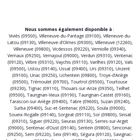
Nous sommes également disponible à
:
Viviès (09500)
,
Villeneuve-du-Paréage (09100)
,
Villeneuve-du-
Latou (09130)
,
Villeneuve-d’Olmes (09300)
,
Villeneuve (12260)
,
Villeneuve (09800)
,
Vicdessos (09220)
,
Verniolle (09340)
,
Vernaux (09250)
,
Vernajoul (09000)
,
Verdun (09310)
,
Ventenac
(09120)
,
Vèbre (09310)
,
Vaychis (09110)
,
Varilhes (09120)
,
Vals
(09500)
,
Ustou (09140)
,
Ussat (09400)
,
Urs (09310)
,
Unzent
(09100)
,
Unac (09250)
,
Uchentein (09800)
,
Troye-d’Ariège
(09500)
,
Trémoulet (09700)
,
Tourtrol (09500)
,
Tourtouse
(09230)
,
Tignac (09110)
,
Thouars-sur-Arize (09350)
,
Teilhet
(09500)
,
Taurignan-Vieux (09190)
,
Taurignan-Castet (09160)
,
Tarascon-sur-Ariège (09400)
,
Tabre (09600)
,
Suzan (09240)
,
Surba (09400)
,
Suc-et-Sentenac (09220)
,
Soula (09000)
,
Soueix-Rogalle (09140)
,
Sorgeat (09110)
,
Sor (09800)
,
Sinsat
(09310)
,
Siguer (09220)
,
Sieuras (09130)
,
Serres-sur-Arget
(09000)
,
Sentenac-d’Oust (09140)
,
Sentein (09800)
,
Senconac
(09250)
,
Sem (09220)
,
Seix (09140)
,
Ségura (09120)
,
Savignac-