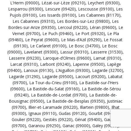
L’Herm (09000)
,
Lézat-sur-Lèze (09210)
,
Leychert (09300)
,
Lesparrou (09300)
,
Lescure (09420)
,
Lescousse (09100)
,
Les
Pujols (09100)
,
Les Issards (09100)
,
Les Cabannes (81170)
,
Les Cabannes (09310)
,
Les Bordes-sur-Lez (09800)
,
Les
Bordes-sur-Arize (09350)
,
Lercoul (09220)
,
Léran (09600)
,
Le
Vernet (09700)
,
Le Puch (09460)
,
Le Port (09320)
,
Le Pla
(09460)
,
Le Peyrat (09600)
,
Le Mas-d’Azil (09290)
,
Le Fossat
(09130)
,
Le Carlaret (09100)
,
Le Bosc (34700)
,
Le Bosc
(09000)
,
Lavelanet (09300)
,
Lassur (09310)
,
Lasserre (31530)
,
Lasserre (09230)
,
Laroque-d’Olmes (09600)
,
Larnat (09310)
,
Larcat (09310)
,
Larbont (09240)
,
Lapenne (09500)
,
Lapège
(09400)
,
Lanoux (09130)
,
L’Aiguillon (09300)
,
Lagarde (32700)
,
Lagarde (31290)
,
Lagarde (09500)
,
Lacourt (09200)
,
Labatut
(09700)
,
La Tour-du-Crieu (09100)
,
La Bastide-sur-l’Hers
(09600)
,
La Bastide-du-Salat (09160)
,
La Bastide-de-Sérou
(09240)
,
La Bastide-de-Lordat (09700)
,
La Bastide-de-
Bousignac (09500)
,
La Bastide-de-Besplas (09350)
,
Justiniac
(09700)
,
Illier-et-Laramade (09220)
,
Illartein (09800)
,
Ilhat
(09300)
,
Ignaux (09110)
,
Gudas (09120)
,
Gourbit (09400)
,
Goulier (09220)
,
Gestiès (09220)
,
Génat (09400)
,
Gaudiès
(09700)
,
Garanou (09250)
,
Ganac (09000)
,
Galey (09800)
,