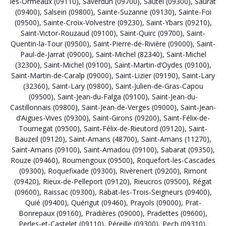
les-Ormeaux (09110)
,
Saverdun (09700)
,
Sautel (09300)
,
Saurat
(09400)
,
Salsein (09800)
,
Sainte-Suzanne (09130)
,
Sainte-Foi
(09500)
,
Sainte-Croix-Volvestre (09230)
,
Saint-Ybars (09210)
,
Saint-Victor-Rouzaud (09100)
,
Saint-Quirc (09700)
,
Saint-
Quentin-la-Tour (09500)
,
Saint-Pierre-de-Rivière (09000)
,
Saint-
Paul-de-Jarrat (09000)
,
Saint-Michel (82340)
,
Saint-Michel
(32300)
,
Saint-Michel (09100)
,
Saint-Martin-d’Oydes (09100)
,
Saint-Martin-de-Caralp (09000)
,
Saint-Lizier (09190)
,
Saint-Lary
(32360)
,
Saint-Lary (09800)
,
Saint-Julien-de-Gras-Capou
(09500)
,
Saint-Jean-du-Falga (09100)
,
Saint-Jean-du-
Castillonnais (09800)
,
Saint-Jean-de-Verges (09000)
,
Saint-Jean-
d’Aigues-Vives (09300)
,
Saint-Girons (09200)
,
Saint-Félix-de-
Tournegat (09500)
,
Saint-Félix-de-Rieutord (09120)
,
Saint-
Bauzeil (09120)
,
Saint-Amans (48700)
,
Saint-Amans (11270)
,
Saint-Amans (09100)
,
Saint-Amadou (09100)
,
Sabarat (09350)
,
Rouze (09460)
,
Roumengoux (09500)
,
Roquefort-les-Cascades
(09300)
,
Roquefixade (09300)
,
Rivèrenert (09200)
,
Rimont
(09420)
,
Rieux-de-Pelleport (09120)
,
Rieucros (09500)
,
Régat
(09600)
,
Raissac (09300)
,
Rabat-les-Trois-Seigneurs (09400)
,
Quié (09400)
,
Quérigut (09460)
,
Prayols (09000)
,
Prat-
Bonrepaux (09160)
,
Pradières (09000)
,
Pradettes (09600)
,
Perles-et-Castelet (09110)
,
Péreille (09300)
,
Pech (09310)
,