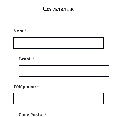
09.75.18.12.30
C
Nom
*
o
d
e
*
E
-
E-mail
*
m
a
i
l
Téléphone
*
Code Postal
*